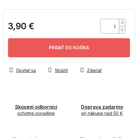
3,90 €
Jednotková
cena:
PRIDAŤ DO KOŠÍKA
Opýtať sa
Strážiť
Zdieľať
Skúsení odborníci
Doprava zadarmo
ochotne poradíme
pri nákupe nad 50 €