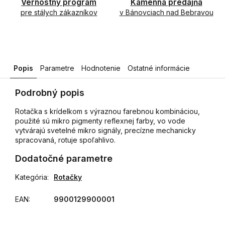
Vernostný program
Kamenná predajňa
pre stálych zákazníkov
v Bánovciach nad Bebravou
Popis
Parametre
Hodnotenie
Ostatné informácie
Podrobný popis
Rotačka s krídelkom s výraznou farebnou kombináciou,
použité sú mikro pigmenty reflexnej farby, vo vode
vytvárajú svetelné mikro signály, precízne mechanicky
spracovaná, rotuje spoľahlivo.
Dodatočné parametre
Kategória
:
Rotačky
EAN
:
9900129900001