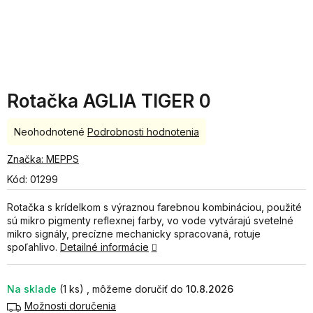
Rotačka AGLIA TIGER 0
Priemerné
Neohodnotené
Podrobnosti hodnotenia
hodnotenie
produktu
Značka:
MEPPS
je
Kód:
01299
0,0
z
Rotačka s krídelkom s výraznou farebnou kombináciou, použité
5
sú mikro pigmenty reflexnej farby, vo vode vytvárajú svetelné
hviezdičiek.
mikro signály, precízne mechanicky spracovaná, rotuje
spoľahlivo.
Detailné informácie
Na sklade
(1 ks)
10.8.2026
Možnosti doručenia