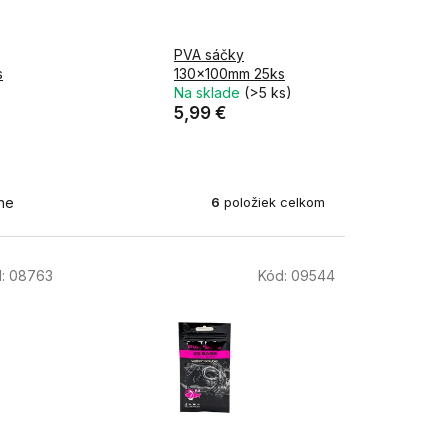
PVA sáčky
s
130x100mm 25ks
)
Na sklade
(>5 ks)
5,99 €
6
položiek celkom
ne
d:
08763
Kód:
09544