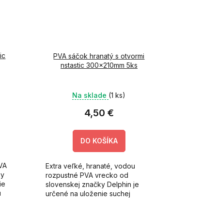
ic
PVA sáčok hranatý s otvormi
nstastic 300x210mm 5ks
Na sklade
(1 ks)
4,50 €
DO KOŠÍKA
VA
Extra veľké, hranaté, vodou
ky
rozpustné PVA vrecko od
ie
slovenskej značky Delphin je
u
určené na uloženie suchej
VA,
vnadiacej zmesi pozostávajúcej
z peliet, boilie, kukurice, či