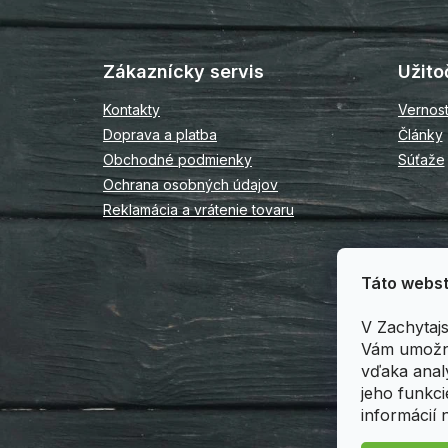
Z
á
p
Zákaznícky servis
Užito
ä
t
Kontakty
Vernos
i
Doprava a platba
Články
e
Obchodné podmienky
Súťaže
Ochrana osobných údajov
Reklamácia a vrátenie tovaru
Táto webst
V Zachytaj
Vám umožni
vďaka anal
jeho funkci
informácií 