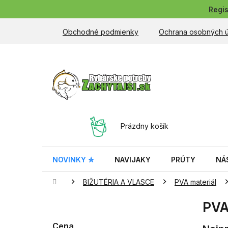
Prejsť
Regis
na
obsah
Obchodné podmienky
Ochrana osobných 
NÁKUPNÝ
Prázdny košík
KOŠÍK
NOVINKY ✮
NAVIJAKY
PRÚTY
NÁ
Domov
BIŽUTÉRIA A VLASCE
PVA materiál
B
PVA
o
č
Cena