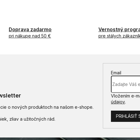
et,...
peliet,...
O
v
l
á
d
Doprava zadarmo
Vernostný progr
a
pri nákupe nad 50 €
pre stálych zákazní
c
i
e
p
r
v
Email
k
y
v
ý
sletter
Vložením e-ma
p
údajov
.
i
mácie o nových produktoch na našom e-shope.
s
PRIHLÁSIŤ 
u