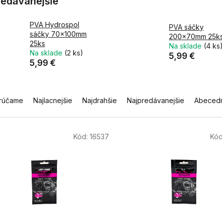
redávanejšie
PVA Hydrospol
PVA sáčky
sáčky 70x100mm
200x70mm 25k
25ks
Na sklade
(4 ks
Na sklade
(2 ks)
5,99 €
5,99 €
rúčame
Najlacnejšie
Najdrahšie
Najpredávanejšie
Abeced
Kód:
16537
Kó