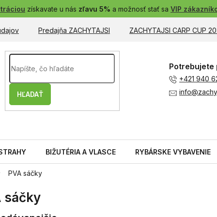
tráciou
získavate u nás
zľavu 5%
a možnosť stať sa
VIP zákazník
údajov
Predajňa ZACHYTAJSI
ZACHYTAJSI CARP CUP 20
Potrebujete 
+421 940 6
info@zachyt
HĽADAŤ
STRAHY
BIŽUTÉRIA A VLASCE
RYBÁRSKE VYBAVENIE
PVA sáčky
 sáčky