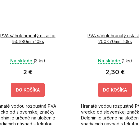
PVA sáčok hranatý nstastic
PVA sáčok hranatý nstast
150x80mm 10ks
200x70mm 10ks
Na sklade
(3 ks)
Na sklade
(1 ks)
2 €
2,30 €
DO KOŠÍKA
DO KOŠÍKA
anaté vodou rozpustné PVA
Hranaté vodou rozpustné P
ecko od slovenskej značky
vrecko od slovenskej znač
lphin je určené na uloženie
Delphin je určené na uložen
adiacich návnad s tekutou
vnadiacich návnad s tekuto
ožkou nerozpúšťajúcou PVA,
zložkou nerozpúšťajúcou P
ríklad kŕmnych boilies,
napríklad kŕmnych boilies,