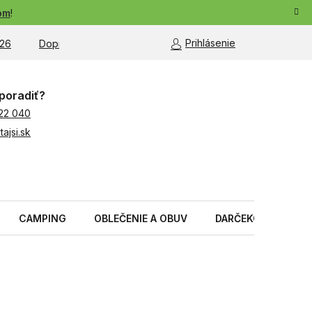
om
!
Prihlásenie
26
Doprava a platba
Moja objednávka
poradiť?
22 040
ajsi.sk
CAMPING
OBLEČENIE A OBUV
DARČEKOVÉ PREDM