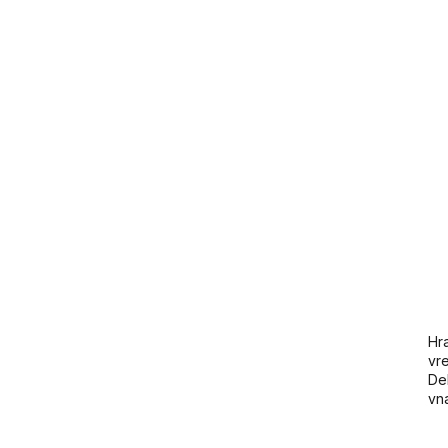
Hr
vr
De
vn
zl
nap