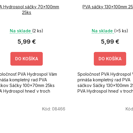
A Hydrospol sáčky 70x100mm
PVA sáčky 130x100mm 2
25ks
Na sklade
(2 ks)
Na sklade
(>5 ks)
5,99 €
5,99 €
DO KOŠÍKA
DO KOŠÍKA
oločnosť PVA Hydrospol Vám
Spoločnosť PVA Hydrospol
ináša kompletný rad PVA
prináša kompletný rad PVA
čkov Sáčky 100x70mm 25ks
sáčkov Sáčky 130x100mm 2
A Hydrospol hneď v troch
PVA Hydrospol hneď v troc
zdielnych rozmeroch.
rozdielnych rozmeroch.
Kód:
08466
Kód