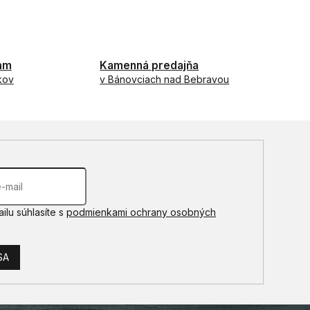
iného...
am
Kamenná predajňa
kov
v Bánovciach nad Bebravou
ilu súhlasíte s
podmienkami ochrany osobných
SA