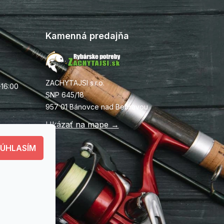
Kamenná predajňa
ZACHYTAJSI s.r.o.
-16:00
SNP 645/18
957 01 Bánovce nad Bebravou
Ukázať na mape →
SÚHLASÍM