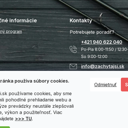
čné informácie
Kontakty
tný program
Potrebujete poradiť?
+421 940 622 040
Po-Pia 8:00-11:50 / 12:30
So 9:00-12:00
info@zachytajsi.sk
ránka používa súbory cookies.
Odmietnuť
si.sk používame cookies, aby sme
li pohodlné prehliadanie webu a
ýze prevádzky neustále zlepšovali
e, výkon a použiteľnosť. Viac
nájdete
>>> TU
.