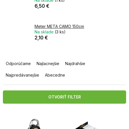
Na sklade
(1 ks)
6,50 €
Meter META CAMO 150cm
Na sklade
(3 ks)
2,10 €
R
a
Odporúčame
Najlacnejšie
Najdrahšie
d
e
Najpredávanejšie
Abecedne
n
i
e
OTVORIŤ FILTER
p
r
V
o
ý
d
p
u