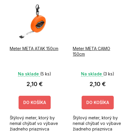
zipsom poslúži na rýchle
zmeranie a
zdokumentovanie...
Meter META ATAK 150cm
Meter META CAMO
150cm
Na sklade
(5 ks)
Na sklade
(3 ks)
2,10 €
2,10 €
DO KOŠÍKA
DO KOŠÍKA
Štýlový meter, ktorý by
Štýlový meter, ktorý by
nemal chýbať vo výbave
nemal chýbať vo výbave
žiadneho priaznivca
žiadneho priaznivca