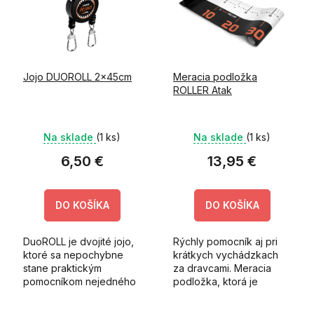
i
k
s
t
p
o
r
v
o
Jojo DUOROLL 2x45cm
Meracia podložka
d
ROLLER Atak
u
k
t
Na sklade
(1 ks)
Na sklade
(1 ks)
o
v
6,50 €
13,95 €
DO KOŠÍKA
DO KOŠÍKA
DuoROLL je dvojité jojo,
Rýchly pomocník aj pri
ktoré sa nepochybne
krátkych vychádzkach
stane praktickým
za dravcami. Meracia
pomocníkom nejedného
podložka, ktorá je
priaznivca prívlače.
prakticky zrolovaná a
upevnená suchým