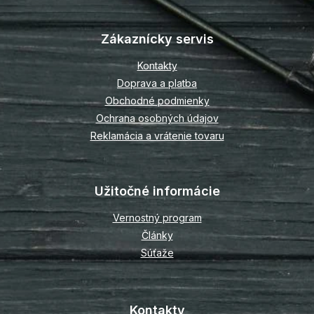
á
p
Zákaznícky servis
ä
t
Kontakty
i
Doprava a platba
e
Obchodné podmienky
Ochrana osobných údajov
Reklamácia a vrátenie tovaru
Užitočné informácie
Vernostný program
Články
Súťaže
Kontakty