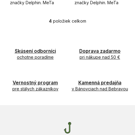
značky Delphin. MeTa
značky Delphin. MeTa
Atak! je jedinečný meter,
Camo je jedinečný meter,
určený najmä pre
určený najmä pre
milovníkov prívlače,
kaprárov, ktorý v sebe
4
položiek celkom
O
ktorý v sebe skrýva...
skrýva niekoľko...
v
l
á
d
Skúsení odborníci
Doprava zadarmo
a
ochotne poradíme
c
pri nákupe nad 50 €
i
e
p
r
Vernostný program
Kamenná predajňa
v
pre stálych zákazníkov
v Bánovciach nad Bebravou
k
y
v
ý
p
i
s
u