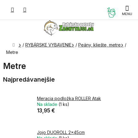
Prejsť
na
NÁKUP
obsah
KOŠÍK
Domov
/
RYBÁRSKE VYBAVENIE
/
Peány, kliešte, metre
/
Metre
Metre
Najpredávanejšie
Meracia podložka ROLLER Atak
Na sklade
(1 ks)
13,95 €
Jojo DUOROLL 2x45cm