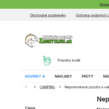
Prejsť
Regis
na
obsah
Obchodné podmienky
Ochrana osobných 
NÁKUPNÝ
Prázdny košík
KOŠÍK
NOVINKY ✮
NAVIJAKY
PRÚTY
NÁ
Domov
CAMPING
Nepremokavé púzdra a va
B
Nep
o
č
Cena