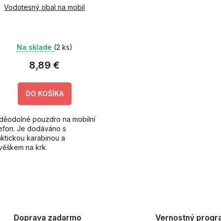
Vodotesný obal na mobil
Na sklade
(2 ks)
8,89 €
DO KOŠÍKA
děodolné pouzdro na mobilní
lefon. Je dodáváno s
aktickou karabinou a
ívěškem na krk.
O
v
l
á
d
Doprava zadarmo
Vernostný progr