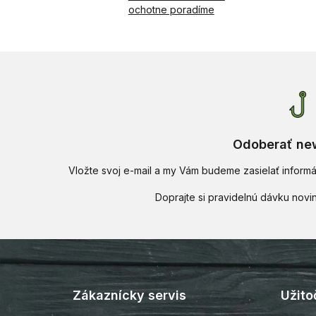
ochotne poradíme
Odoberať new
Vložte svoj e-mail a my Vám budeme zasielať infor
Z
á
p
Zákaznícky servis
Užito
ä