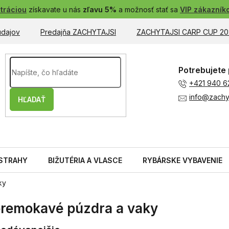
tráciou
získavate u nás
zľavu 5%
a možnosť stať sa
VIP zákazník
údajov
Predajňa ZACHYTAJSI
ZACHYTAJSI CARP CUP 20
Potrebujete 
+421 940 6
info@zachyt
HĽADAŤ
STRAHY
BIŽUTÉRIA A VLASCE
RYBÁRSKE VYBAVENIE
ky
remokavé púzdra a vaky