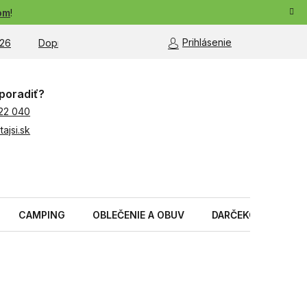
om
!
Prihlásenie
26
Doprava a platba
Moja objednávka
poradiť?
22 040
ajsi.sk
CAMPING
OBLEČENIE A OBUV
DARČEKOVÉ PREDM