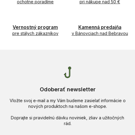
ochotne poradíme
c
pri nákupe nad 50 €
i
e
p
r
Vernostný program
Kamenná predajňa
v
pre stálych zákazníkov
v Bánovciach nad Bebravou
k
y
v
ý
p
i
s
u
Odoberať newsletter
Vložte svoj e-mail a my Vám budeme zasielať informácie o
nových produktoch na našom e-shope.