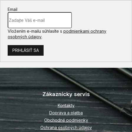
Email
Vložením e-mailu súhlasíte s
podmienkami ochrany
osobných údajov
.
PRIHLÁSIŤ SA
Z
á
p
Zákaznícky servis
ä
t
Kontakty
i
Doprava a platba
e
Obchodné podmienky
Ochrana osobných údajov