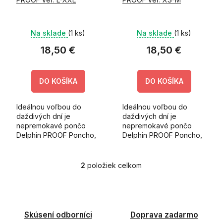
u
k
t
Na sklade
(1 ks)
Na sklade
(1 ks)
o
v
18,50 €
18,50 €
DO KOŠÍKA
DO KOŠÍKA
Ideálnou voľbou do
Ideálnou voľbou do
daždivých dní je
daždivých dní je
nepremokavé pončo
nepremokavé pončo
Delphin PROOF Poncho,
Delphin PROOF Poncho,
ktoré Vás dokonale
ktoré Vás dokonale
ochráni pred nepriazňou
ochráni pred nepriazňou
počasia a prekvapí
počasia a prekvapí
2
položiek celkom
O
svojimi kompaktnými
svojimi kompaktnými
v
transportnými...
transportnými...
l
á
d
Skúsení odborníci
Doprava zadarmo
a