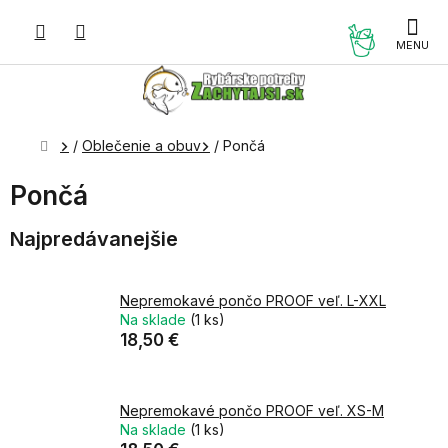
Prejsť
na
NÁKUP
obsah
KOŠÍK
Domov
/
Oblečenie a obuv
/
Pončá
Pončá
Najpredávanejšie
Nepremokavé pončo PROOF veľ. L-XXL
Na sklade
(1 ks)
18,50 €
Nepremokavé pončo PROOF veľ. XS-M
Na sklade
(1 ks)