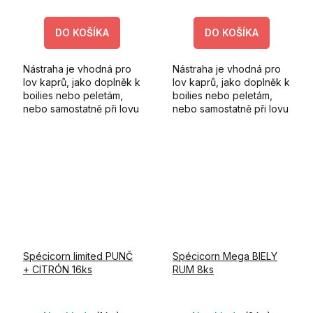
DO KOŠÍKA
DO KOŠÍKA
Nástraha je vhodná pro
Nástraha je vhodná pro
lov kaprů, jako doplněk k
lov kaprů, jako doplněk k
boilies nebo peletám,
boilies nebo peletám,
nebo samostatně při lovu
nebo samostatně při lovu
na feeder vlasovou
na feeder vlasovou
metodou.
metodou.
Spécicorn limited PUNČ
Spécicorn Mega BIELY
+ CITRÓN 16ks
RUM 8ks