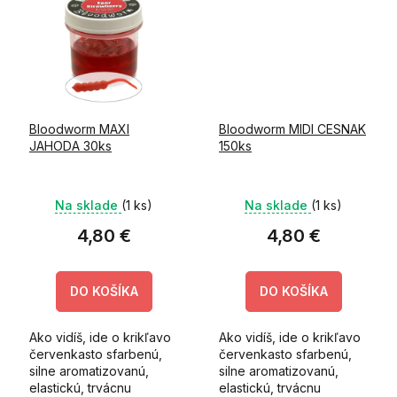
žlté a...
Bloodworm MAXI
Bloodworm MIDI CESNAK
JAHODA 30ks
150ks
Na sklade
(1 ks)
Na sklade
(1 ks)
4,80 €
4,80 €
DO KOŠÍKA
DO KOŠÍKA
Ako vidíš, ide o krikľavo
Ako vidíš, ide o krikľavo
červenkasto sfarbenú,
červenkasto sfarbenú,
silne aromatizovanú,
silne aromatizovanú,
elastickú, trvácnu
elastickú, trvácnu