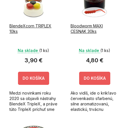
s
t
p
o
r
v
o
BlendeXcorn TRIPLEX
Bloodworm MAXI
d
10ks
CESNAK 30ks
u
k
t
Na sklade
(1 ks)
Na sklade
(1 ks)
o
v
3,90 €
4,80 €
DO KOŠÍKA
DO KOŠÍKA
Medzi novinkami roku
Ako vidíš, ide o krikľavo
2020 sa objavili nástrahy
červenkasto sfarbenú,
BlendeX TripleX, a práve
silne aromatizovanú,
túto TripleX príchuť sme
elastickú, trvácnu
pridali aj medzi produkty
nástrahu.
BlendexCorn. V jednom
balení nájdete čierne,