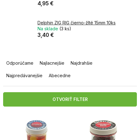
4,95 €
Delphin ZIG RIG čierno-žlté 15mm 10ks
Na sklade
(3 ks)
3,40 €
R
a
Odporúčame
Najlacnejšie
Najdrahšie
d
e
Najpredávanejšie
Abecedne
n
i
e
OTVORIŤ FILTER
p
r
V
o
ý
d
p
u
i
k