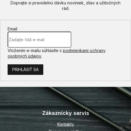
Email
Vložením e-mailu súhlasíte s
podmienkami ochrany
osobných údajov
.
PRIHLÁSIŤ SA
Z
á
p
Zákaznícky servis
ä
t
Kontakty
i