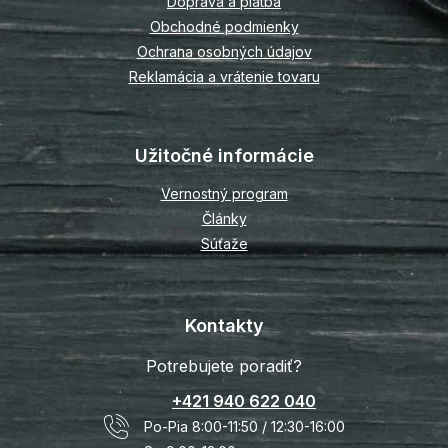
Doprava a platba
e
Obchodné podmienky
Ochrana osobných údajov
Reklamácia a vrátenie tovaru
Užitočné informácie
Vernostný program
Články
Súťaže
Kontakty
Potrebujete poradiť?
+421 940 622 040
Po-Pia 8:00-11:50 / 12:30-16:00