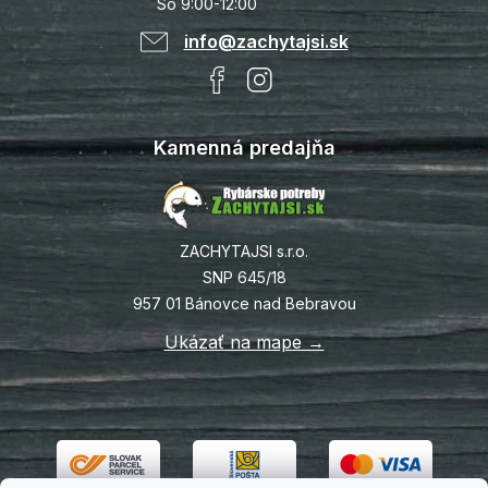
So 9:00-12:00
info@zachytajsi.sk
Kamenná predajňa
ZACHYTAJSI s.r.o.
SNP 645/18
957 01 Bánovce nad Bebravou
Ukázať na mape →