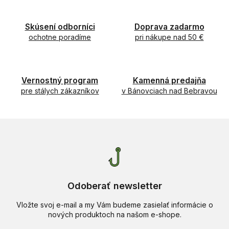
a
c
n
i
i
e
Skúsení odborníci
Doprava zadarmo
e
p
ochotne poradíme
pri nákupe nad 50 €
r
v
k
y
Vernostný program
Kamenná predajňa
v
pre stálych zákazníkov
v Bánovciach nad Bebravou
ý
p
i
s
u
Odoberať newsletter
Vložte svoj e-mail a my Vám budeme zasielať informácie o
nových produktoch na našom e-shope.