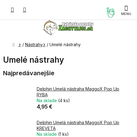
Prejsť
na
NÁKUP
obsah
KOŠÍK
Domov
/
Nástrahy
/
Umelé nástrahy
Umelé nástrahy
Najpredávanejšie
Delphin Umelá nástraha MaggoX Pop Up
RYBA
Na sklade
(4 ks)
4,95 €
Delphin Umelá nástraha MaggoX Pop Up
KREVETA
Na sklade
(1 ks)