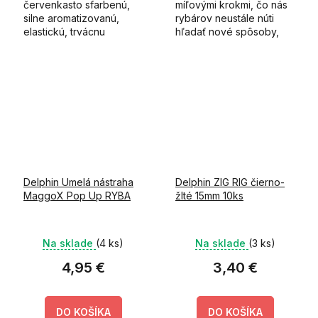
červenkasto sfarbenú,
míľovými krokmi, čo nás
silne aromatizovanú,
rybárov neustále núti
elastickú, trvácnu
hľadať nové spôsoby,
nástrahu.
ako oklamať čoraz
opatrnejšie ryby.
Delphin Umelá nástraha
Delphin ZIG RIG čierno-
MaggoX Pop Up RYBA
žlté 15mm 10ks
Na sklade
(4 ks)
Na sklade
(3 ks)
4,95 €
3,40 €
DO KOŠÍKA
DO KOŠÍKA