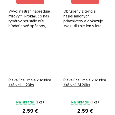
Vývoj nástrah napreduje
Obľúbený zig-rig si
míľovými krokmi, čo nás
našiel mnohých
rybárov neustále núti
priaznivcov a dokazuje
hľadať nové spôsoby,
svoju silu nie len v lete.
ako oklamať čoraz
opatrnejšie ryby.
Plávajúca umelá kukurica
Plávajúca umelá kukurica
žltá veľ. L 20ks
žltá veľ. M 20ks
Na sklade
(1 ks)
Na sklade
(1 ks)
2,59 €
2,59 €