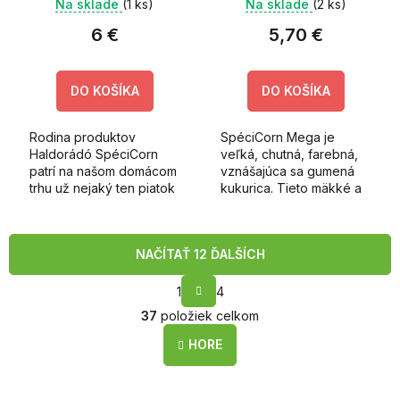
Na sklade
(1 ks)
Na sklade
(2 ks)
6 €
5,70 €
DO KOŠÍKA
DO KOŠÍKA
Rodina produktov
SpéciCorn Mega je
Haldorádó SpéciCorn
veľká, chutná, farebná,
patrí na našom domácom
vznášajúca sa gumená
trhu už nejaký ten piatok
kukurica. Tieto mäkké a
medzi tie absolútne
veľké nástrahy sú
najdominantnejšie
chytľavé skoro vždy a
produkty.
všade. Vydržia aj nápor
NAČÍTAŤ 12 ĎALŠÍCH
bielych rýb a odolajú aj...
S
1
4
t
O
r
37
položiek celkom
v
á
l
n
HORE
k
á
o
d
v
a