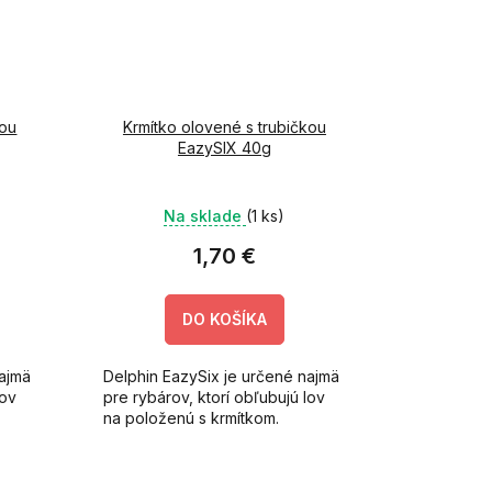
kou
Krmítko olovené s trubičkou
EazySIX 40g
Na sklade
(1 ks)
1,70 €
DO KOŠÍKA
najmä
Delphin EazySix je určené najmä
lov
pre rybárov, ktorí obľubujú lov
na položenú s krmítkom.