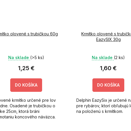
mítko olovené s trubičkou 60g
Krmítko olovené s trubič
EazySIX 30g
Na sklade
(>5 ks)
Na sklade
(2 ks)
1,25 €
1,60 €
DO KOŠÍKA
DO KOŠÍKA
ovené krmítko určené pre lov
Delphin EazySix je určené 
 dne. Osadené je trubičkou o
pre rybárov, ktorí obľubujú 
žke 25cm, ktorá bráni
na položenú s krmítkom.
motaniu koncového náväzca.