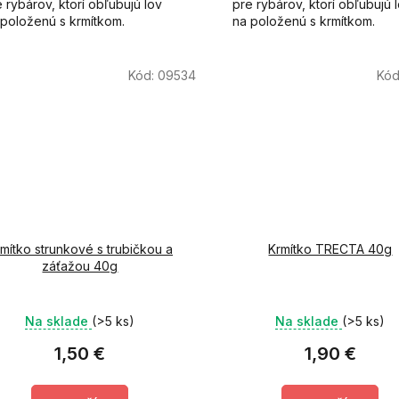
 rybárov, ktorí obľubujú lov
pre rybárov, ktorí obľubujú 
 položenú s krmítkom.
na položenú s krmítkom.
Kód:
09534
Kód
mítko strunkové s trubičkou a
Krmítko TRECTA 40g
záťažou 40g
Na sklade
(>5 ks)
Na sklade
(>5 ks)
1,50 €
1,90 €