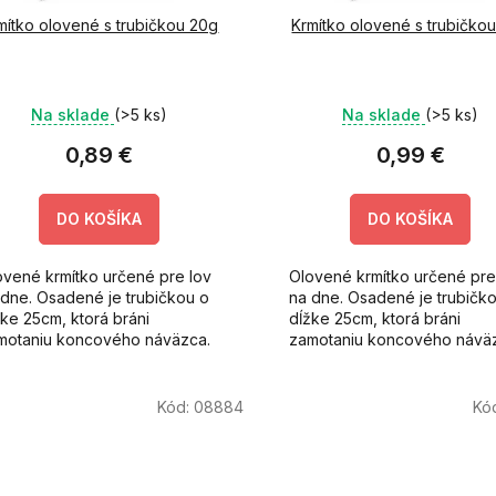
mítko olovené s trubičkou 20g
Krmítko olovené s trubičko
Na sklade
(>5 ks)
Na sklade
(>5 ks)
0,89 €
0,99 €
DO KOŠÍKA
DO KOŠÍKA
ovené krmítko určené pre lov
Olovené krmítko určené pre
 dne. Osadené je trubičkou o
na dne. Osadené je trubičk
žke 25cm, ktorá bráni
dĺžke 25cm, ktorá bráni
motaniu koncového náväzca.
zamotaniu koncového návä
Kód:
08884
Kó