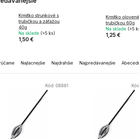
redávanejšie
Krmítko strunkové s
Krmítko olovené
trubičkou a záťažou
trubičkou 60g
40g
Na sklade
(>5 k
Na sklade
(>5 ks)
1,25 €
1,50 €
rúčame
Najlacnejšie
Najdrahšie
Najpredávanejšie
Abeced
Kód:
08881
Kó