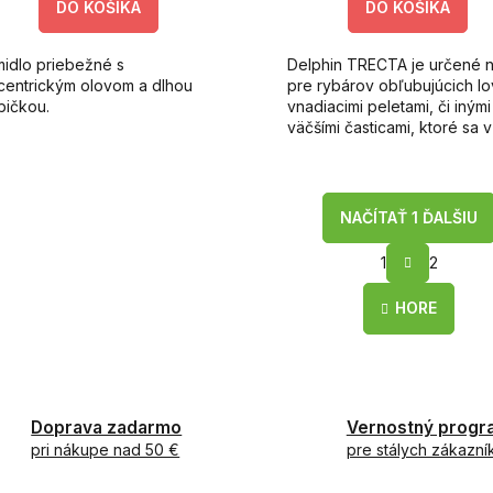
DO KOŠÍKA
DO KOŠÍKA
midlo priebežné s
Delphin TRECTA je určené 
centrickým olovom a dlhou
pre rybárov obľubujúcich lo
bičkou.
vnadiacimi peletami, či inými
väčšími časticami, ktoré sa v
bežných krmítkach často
zasekávajú.
NAČÍTAŤ 1 ĎALŠIU
S
1
2
t
O
r
v
á
HORE
l
n
á
k
d
o
a
v
c
a
i
n
Doprava zadarmo
Vernostný progr
i
e
pri nákupe nad 50 €
pre stálych zákazní
e
p
r