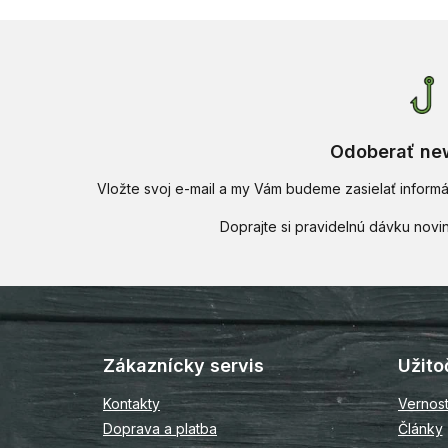
Odoberať new
Vložte svoj e-mail a my Vám budeme zasielať infor
Z
á
p
Zákaznícky servis
Užito
ä
t
Kontakty
Vernos
i
Doprava a platba
Články
e