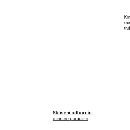
Kŕ
ex
tru
Skúsení odborníci
ochotne poradíme