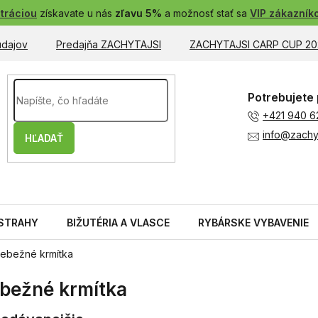
tráciou
získavate u nás
zľavu 5%
a možnosť stať sa
VIP zákazník
údajov
Predajňa ZACHYTAJSI
ZACHYTAJSI CARP CUP 20
Potrebujete 
+421 940 6
info@zachyt
HĽADAŤ
STRAHY
BIŽUTÉRIA A VLASCE
RYBÁRSKE VYBAVENIE
iebežné krmítka
ebežné krmítka