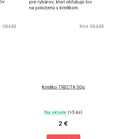
lov
pre rybárov, ktorí obľubujú lov
na položenú s krmítkom.
:
08448
Kód:
08449
Krmítko TRECTA 50g
Na sklade
(>5 ks)
2 €