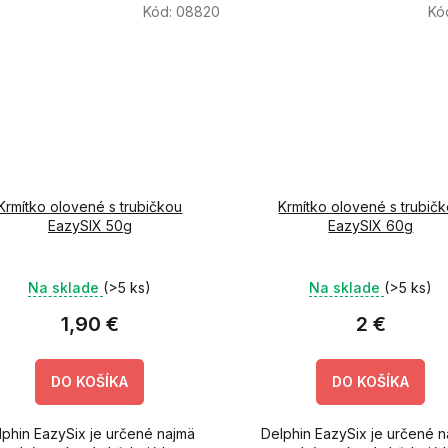
Kód:
08820
Kó
Krmítko olovené s trubičkou
Krmítko olovené s trubič
EazySIX 50g
EazySIX 60g
Na sklade
(>5 ks)
Na sklade
(>5 ks)
1,90 €
2 €
DO KOŠÍKA
DO KOŠÍKA
lphin EazySix je určené najmä
Delphin EazySix je určené 