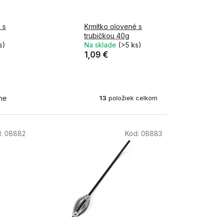
 s
Krmítko olovené s
trubičkou 40g
s)
Na sklade
(>5 ks)
1,09 €
13
položiek celkom
ne
d:
08882
Kód:
08883