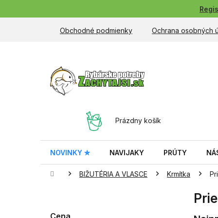
Prejsť
Regis
na
obsah
Obchodné podmienky
Ochrana osobných 
NÁKUPNÝ
Prázdny košík
KOŠÍK
NOVINKY ✮
NAVIJAKY
PRÚTY
NÁ
Domov
BIŽUTÉRIA A VLASCE
Krmítka
Pr
B
Pri
o
č
Cena