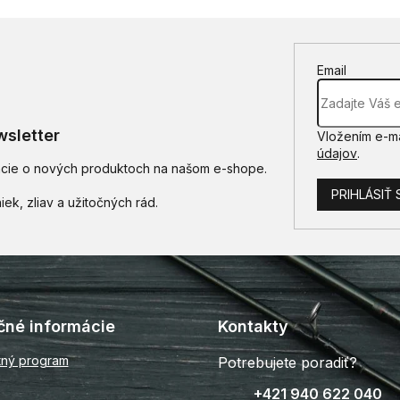
v
k
y
v
Email
ý
p
i
s
sletter
Vložením e-ma
u
údajov
.
mácie o nových produktoch na našom e-shope.
PRIHLÁSIŤ 
čné informácie
Kontakty
tný program
Potrebujete poradiť?
+421 940 622 040