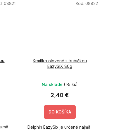
d:
08821
Kód:
08822
kou
Krmítko olovené s trubičkou
EazySIX 80g
Na sklade
(>5 ks)
2,40 €
DO KOŠÍKA
najmä
Delphin EazySix je určené najmä