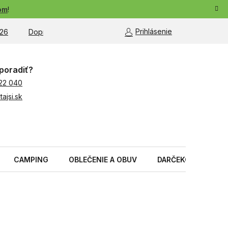
om
!
Prihlásenie
26
Doprava a platba
Moja objednávka
poradiť?
22 040
ajsi.sk
CAMPING
OBLEČENIE A OBUV
DARČEKOVÉ PREDM