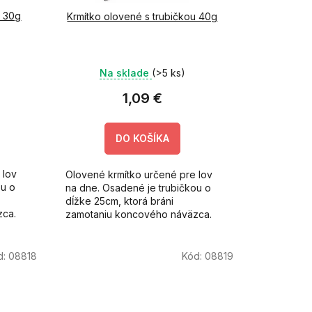
u 30g
Krmítko olovené s trubičkou 40g
Na sklade
(>5 ks)
1,09 €
DO KOŠÍKA
 lov
Olovené krmítko určené pre lov
ou o
na dne. Osadené je trubičkou o
dĺžke 25cm, ktorá bráni
zca.
zamotaniu koncového náväzca.
d:
08818
Kód:
08819