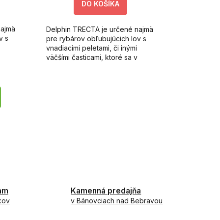
DO KOŠÍKA
najmä
Delphin TRECTA je určené najmä
v s
pre rybárov obľubujúcich lov s
vnadiacimi peletami, či inými
väčšími časticami, ktoré sa v
bežných krmítkach často
zasekávajú.
am
Kamenná predajňa
kov
v Bánovciach nad Bebravou