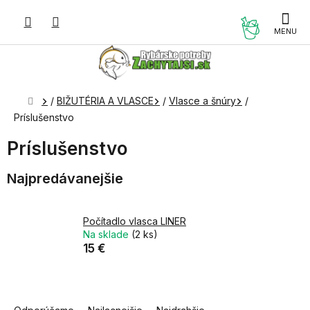
Prejsť
na
NÁKUP
obsah
KOŠÍK
Domov
/
BIŽUTÉRIA A VLASCE
/
Vlasce a šnúry
/
Príslušenstvo
Príslušenstvo
Najpredávanejšie
Počítadlo vlasca LINER
Na sklade
(2 ks)
15 €
R
a