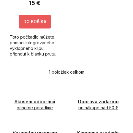
v
15 €
DO KOŠÍKA
Toto počítadlo můžete
pomocí integrovaného
výklopného klipu
připnout k blanku prutu.
1
položiek celkom
O
v
l
á
d
Skúsení odborníci
Doprava zadarmo
a
ochotne poradíme
c
pri nákupe nad 50 €
i
e
p
r
Vernostný program
Kamenná predajňa