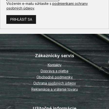
Vložením e-mailu súhlasíte s
podmienkami ochrany
osobných údajov
.
PRIHLÁSIŤ SA
Z
á
p
Zákaznícky servis
ä
t
Kontakty
i
Doprava a platba
e
Obchodné podmienky
Ochrana osobných údajov
Reklamácia a vrátenie tovaru
Užitočné informácie