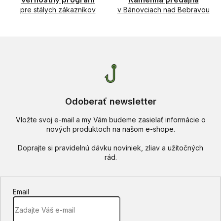
v
pre stálych zákazníkov
v Bánovciach nad Bebravou
k
y
v
ý
p
i
s
u
Odoberať newsletter
Vložte svoj e-mail a my Vám budeme zasielať informácie o
nových produktoch na našom e-shope.
Email