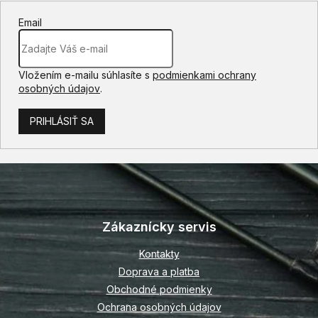
Email
Vložením e-mailu súhlasíte s
podmienkami ochrany
osobných údajov
.
PRIHLÁSIŤ SA
Z
á
p
Zákaznícky servis
ä
t
Kontakty
i
Doprava a platba
e
Obchodné podmienky
Ochrana osobných údajov