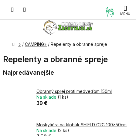
Prejsť
na
NÁKUP
obsah
KOŠÍK
Domov
/
CAMPING
/
Repelenty a obranné spreje
Repelenty a obranné spreje
Najpredávanejšie
Obranný sprej proti medveďom 150ml
Na sklade
(1 ks)
39 €
Moskytiéra na klobúk SHIELD C2G 100x50cm
Na sklade
(2 ks)