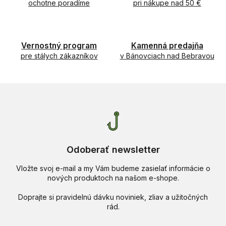
ochotne poradíme
c
pri nákupe nad 50 €
i
e
p
r
Vernostný program
Kamenná predajňa
v
pre stálych zákazníkov
v Bánovciach nad Bebravou
k
y
v
ý
p
i
s
u
Odoberať newsletter
Vložte svoj e-mail a my Vám budeme zasielať informácie o
nových produktoch na našom e-shope.