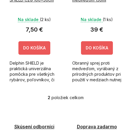
u
k
t
Na sklade
(2 ks)
Na sklade
(1 ks)
o
v
7,50 €
39 €
DO KOŠÍKA
DO KOŠÍKA
Delphin SHIELD je
Obranný sprej proti
praktická univerzálna
medveďom, vyrábaný z
pomôcka pre všetkých
prírodných produktov pri
rybárov, poľovníkov, či
použití v medziach nutnej
outdoorových
obrany alebo krajnej
nadšencov, ktorí sa
núdze okamžite
často pohybujú v
paralyzuje útočníka a
2
položiek celkom
O
oblastiach s veľkým
tento produkt osobnej...
v
výskytom komárov.
l
á
d
Skúsení odborníci
Doprava zadarmo
a