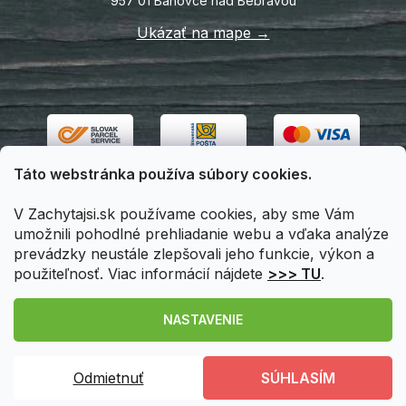
957 01 Bánovce nad Bebravou
Ukázať na mape →
Táto webstránka používa súbory cookies.
V Zachytajsi.sk používame cookies, aby sme Vám
umožnili pohodlné prehliadanie webu a vďaka analýze
prevádzky neustále zlepšovali jeho funkcie, výkon a
použiteľnosť. Viac informácií nájdete
>>> TU
.
Vytvoril Shoptet
|
Upravil Balkys
NASTAVENIE
Copyright 2026
Zachytajsi.sk
. Všetky práva vyhradené.
Odmietnuť
SÚHLASÍM
Upraviť nastavenie cookies
Registráciou
získavate u nás
zľavu 5%
a možnosť stať sa
VIP zákazníkom
!