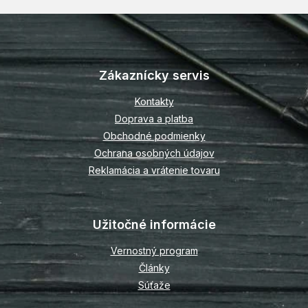
Z
á
p
Zákaznícky servis
ä
t
Kontakty
i
Doprava a platba
e
Obchodné podmienky
Ochrana osobných údajov
Reklamácia a vrátenie tovaru
Užitočné informácie
Vernostný program
Články
Súťaže