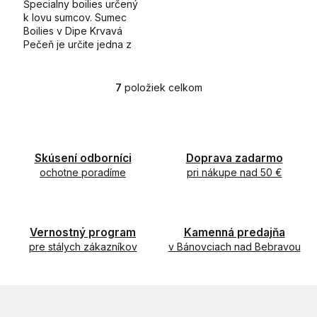
Špecialny boilies určený
k lovu sumcov. Sumec
Boilies v Dipe Krvavá
Pečeň je určite jedna z
najatraktivnejších
návnada k lovu sumcov.
7
položiek celkom
O
v
l
á
d
Skúsení odborníci
Doprava zadarmo
a
ochotne poradíme
c
pri nákupe nad 50 €
i
e
p
r
Vernostný program
Kamenná predajňa
v
pre stálych zákazníkov
v Bánovciach nad Bebravou
k
y
v
ý
p