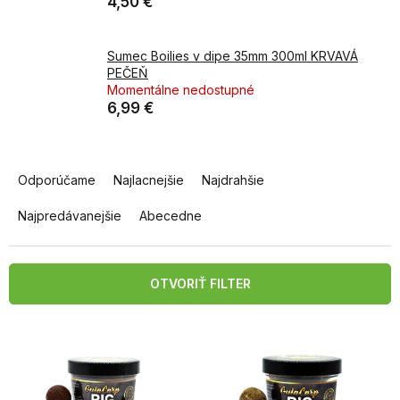
4,50 €
Sumec Boilies v dipe 35mm 300ml KRVAVÁ
PEČEŇ
Momentálne nedostupné
6,99 €
R
a
Odporúčame
Najlacnejšie
Najdrahšie
d
e
Najpredávanejšie
Abecedne
n
i
e
OTVORIŤ FILTER
p
r
V
o
ý
d
p
u
i
k