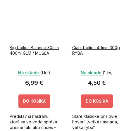
Big boilies Balance 30mm
Giant boilies 40mm 300g
400ml GLM / MUŠĽA
RYBA
Na sklade
(1 ks)
Na sklade
(1 ks)
6,99 €
4,50 €
DO KOŠÍKA
DO KOŠÍKA
Predstav si nástrahu,
Staré klasické príslovie
ktorá sa vo vode správa
hovorí: „veľká návnada,
presne tak, ako chceš –
veľká ryba“.