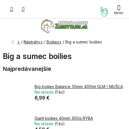
Prejsť
na
NÁKUP
obsah
KOŠÍK
Domov
/
Nástrahy
/
Boilies
/
Big a sumec boilies
Big a sumec boilies
Najpredávanejšie
Big boilies Balance 30mm 400ml GLM / MUŠĽA
Na sklade
(1 ks)
6,99 €
Giant boilies 40mm 300g RYBA
Na sklade
(1 ks)