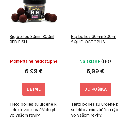
Big boilies 30mm 300ml
Big boilies 30mm 300ml
RED FISH
SQUID OCTOPUS
Momentálne nedostupné
Na sklade
(1 ks)
6,99 €
6,99 €
DETAIL
DO KOŠÍKA
Tieto boilies sú určené k
Tieto boilies sú určené k
selektovaniu väčších rýb
selektovaniu väčších rýb
vo vašom revíry.
vo vašom revíry.