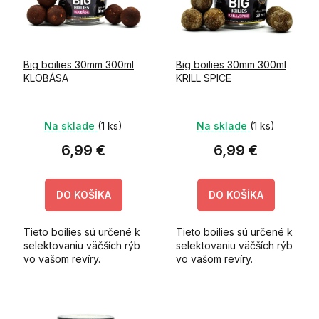
s
t
p
o
r
v
o
Big boilies 30mm 300ml
Big boilies 30mm 300ml
d
KLOBÁSA
KRILL SPICE
u
k
t
Na sklade
(1 ks)
Na sklade
(1 ks)
o
v
6,99 €
6,99 €
DO KOŠÍKA
DO KOŠÍKA
Tieto boilies sú určené k
Tieto boilies sú určené k
selektovaniu väčších rýb
selektovaniu väčších rýb
vo vašom revíry.
vo vašom revíry.