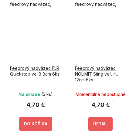
feedrový nadväzec,
feedrový nadväzec,
ktorý je pod háčikom
ktorý je pod háčikom
ukončený slučkou.
ukončený quickstopom.
Feedrový nadväzec FLR
Feedrový nadväzec
Quickstop vel.8 8cm 6ks
NOLIMIT Sting veľ. 4
12cm 6ks
Na sklade
(5 ks)
Momentálne nedostupné
4,70 €
4,70 €
DO KOŠÍKA
DETAIL