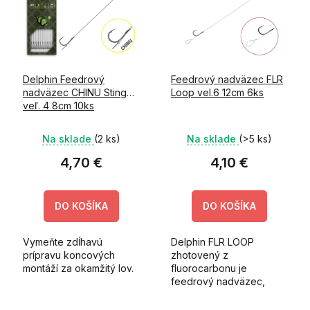
i
k
s
t
p
o
r
v
o
Delphin Feedrový
Feedrový nadväzec FLR
d
nadväzec CHINU Sting
Loop vel.6 12cm 6ks
u
veľ. 4 8cm 10ks
k
t
Na sklade
(2 ks)
Na sklade
(>5 ks)
o
v
4,70 €
4,10 €
DO KOŠÍKA
DO KOŠÍKA
Vymeňte zdĺhavú
Delphin FLR LOOP
prípravu koncových
zhotovený z
montáží za okamžitý lov.
fluorocarbonu je
feedrový nadväzec,
ktorý je pod háčikom
ukončený slučkou.