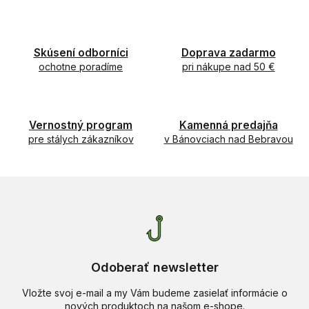
v
a
a
c
n
i
i
e
Skúsení odborníci
Doprava zadarmo
e
p
ochotne poradíme
pri nákupe nad 50 €
r
v
k
y
Vernostný program
Kamenná predajňa
v
pre stálych zákazníkov
v Bánovciach nad Bebravou
ý
p
i
s
u
Odoberať newsletter
Vložte svoj e-mail a my Vám budeme zasielať informácie o
nových produktoch na našom e-shope.