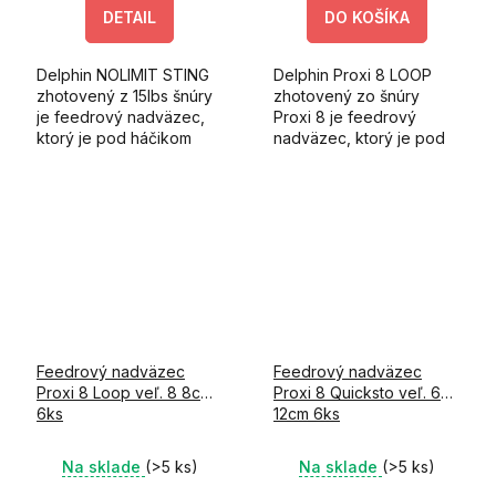
DETAIL
DO KOŠÍKA
Delphin NOLIMIT STING
Delphin Proxi 8 LOOP
zhotovený z 15lbs šnúry
zhotovený zo šnúry
je feedrový nadväzec,
Proxi 8 je feedrový
ktorý je pod háčikom
nadväzec, ktorý je pod
ukončený tŕňom.
háčikom ukončený
slučkou.
Feedrový nadväzec
Feedrový nadväzec
Proxi 8 Loop veľ. 8 8cm
Proxi 8 Quicksto veľ. 6
6ks
12cm 6ks
Na sklade
(>5 ks)
Na sklade
(>5 ks)