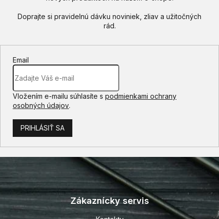
Email
Vložením e-mailu súhlasíte s
podmienkami ochrany
osobných údajov
.
PRIHLÁSIŤ SA
Z
á
p
Zákaznícky servis
ä
t