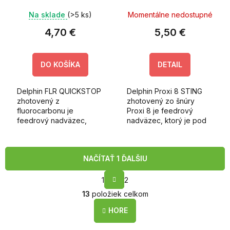
Na sklade
(>5 ks)
Momentálne nedostupné
4,70 €
5,50 €
DO KOŠÍKA
DETAIL
Delphin FLR QUICKSTOP
Delphin Proxi 8 STING
zhotovený z
zhotovený zo šnúry
fluorocarbonu je
Proxi 8 je feedrový
feedrový nadväzec,
nadväzec, ktorý je pod
ktorý je pod háčikom
háčikom ukončený
ukončený quickstopom.
tŕňom.
NAČÍTAŤ 1 ĎALŠIU
S
1
2
t
O
r
13
položiek celkom
v
á
l
n
HORE
k
á
o
d