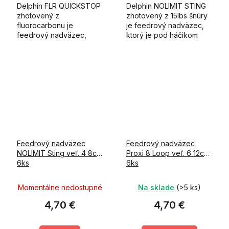
Delphin FLR QUICKSTOP
Delphin NOLIMIT STING
zhotovený z
zhotovený z 15lbs šnúry
fluorocarbonu je
je feedrový nadväzec,
feedrový nadväzec,
ktorý je pod háčikom
ktorý je pod háčikom
ukončený tŕňom.
ukončený quickstopom.
Feedrový nadväzec
Feedrový nadväzec
NOLIMIT Sting veľ. 4 8cm
Proxi 8 Loop veľ. 6 12cm
6ks
6ks
Momentálne nedostupné
Na sklade
(>5 ks)
4,70 €
4,70 €