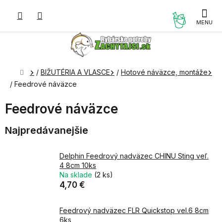
Prejsť
na
NÁKUP
obsah
KOŠÍK
Domov
/
BIŽUTÉRIA A VLASCE
/
Hotové náväzce, montáže
/
Feedrové náväzce
Feedrové náväzce
Najpredávanejšie
Delphin Feedrový nadväzec CHINU Sting veľ.
4 8cm 10ks
Na sklade
(2 ks)
4,70 €
Feedrový nadväzec FLR Quickstop vel.6 8cm
6ks