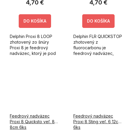
4,70 €
4,70 €
DO KOŠÍKA
DO KOŠÍKA
Delphin Proxi 8 LOOP
Delphin FLR QUICKSTOP
zhotovený zo šnúry
zhotovený z
Proxi 8 je feedrový
fluorocarbonu je
nadväzec, ktorý je pod
feedrový nadväzec,
háčikom ukončený
ktorý je pod háčikom
slučkou.
ukončený quickstopom.
Feedrový nadväzec
Feedrový nadväzec
Proxi 8 Quicksto veľ. 8
Proxi 8 Sting veľ. 6 12cm
8cm 6ks
6ks