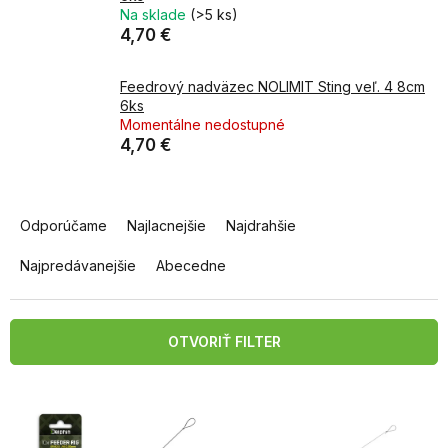
Na sklade
(>5 ks)
4,70 €
Feedrový nadväzec NOLIMIT Sting veľ. 4 8cm
6ks
Momentálne nedostupné
4,70 €
R
a
Odporúčame
Najlacnejšie
Najdrahšie
d
e
Najpredávanejšie
Abecedne
n
i
e
OTVORIŤ FILTER
p
r
V
o
ý
d
p
u