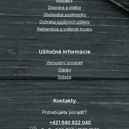
Kontakty
i
Doprava a platba
e
Obchodné podmienky
Ochrana osobných údajov
Reklamácia a vrátenie tovaru
Užitočné informácie
Vernostný program
Články
Súťaže
Kontakty
Potrebujete poradiť?
+421 940 622 040