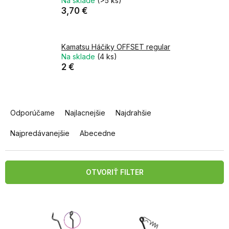
Na sklade
(>5 ks)
3,70 €
Kamatsu Háčiky OFFSET regular
Na sklade
(4 ks)
2 €
R
a
Odporúčame
Najlacnejšie
Najdrahšie
d
e
Najpredávanejšie
Abecedne
n
i
e
OTVORIŤ FILTER
p
r
V
o
ý
d
p
u