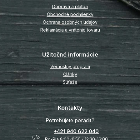
i
Doprava a platba
e
Obchodné podmienky
Ochrana osobných údajov
Reklamácia a vrátenie tovaru
Užitočné informácie
Vernostný program
Články
Súťaže
Kontakty
Potrebujete poradiť?
+421 940 622 040
Po-Pia 8:00-11:50 / 12:30-16:00