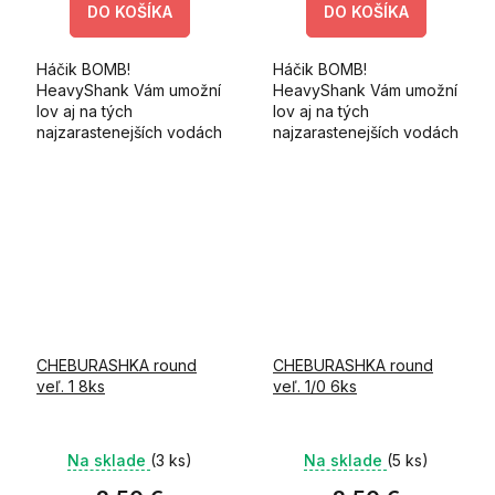
DO KOŠÍKA
DO KOŠÍKA
Háčik BOMB!
Háčik BOMB!
HeavyShank Vám umožní
HeavyShank Vám umožní
lov aj na tých
lov aj na tých
najzarastenejších vodách
najzarastenejších vodách
z množstvom prekážok.
z množstvom prekážok.
Unikátny systém
Unikátny systém
nastraženia nástrahy Vám
nastraženia nástrahy Vám
uľahčí skrutka
uľahčí skrutka
pripevnená k očku
pripevnená k očku
háčika,...
háčika,...
CHEBURASHKA round
CHEBURASHKA round
veľ. 1 8ks
veľ. 1/0 6ks
Na sklade
(3 ks)
Na sklade
(5 ks)