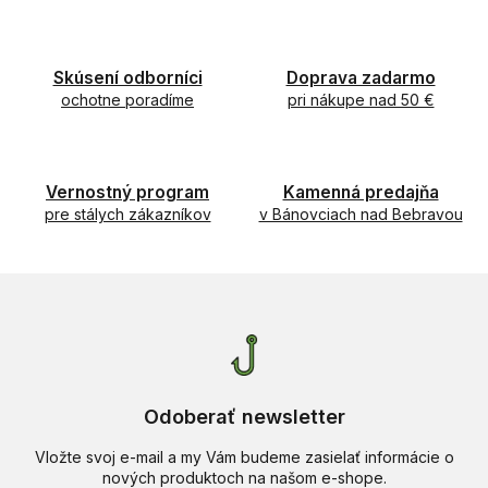
v
a
a
c
n
i
i
e
Skúsení odborníci
Doprava zadarmo
e
p
ochotne poradíme
pri nákupe nad 50 €
r
v
k
y
Vernostný program
Kamenná predajňa
v
pre stálych zákazníkov
v Bánovciach nad Bebravou
ý
p
i
s
u
Odoberať newsletter
Vložte svoj e-mail a my Vám budeme zasielať informácie o
nových produktoch na našom e-shope.