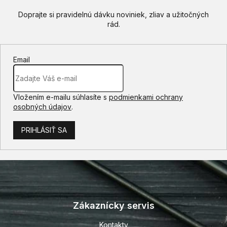
Email
Vložením e-mailu súhlasíte s
podmienkami ochrany
osobných údajov
.
PRIHLÁSIŤ SA
Z
á
p
Zákaznícky servis
ä
t
Kontakty