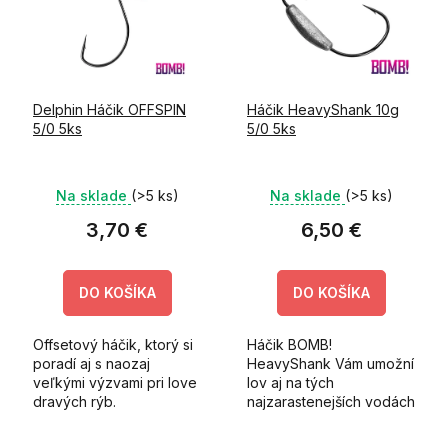
i
k
s
t
p
o
r
v
o
Delphin Háčik OFFSPIN
Háčik HeavyShank 10g
d
5/0 5ks
5/0 5ks
u
k
t
Na sklade
(>5 ks)
Na sklade
(>5 ks)
o
v
3,70 €
6,50 €
DO KOŠÍKA
DO KOŠÍKA
Offsetový háčik, ktorý si
Háčik BOMB!
poradí aj s naozaj
HeavyShank Vám umožní
veľkými výzvami pri love
lov aj na tých
dravých rýb.
najzarastenejších vodách
z množstvom prekážok.
Unikátny systém