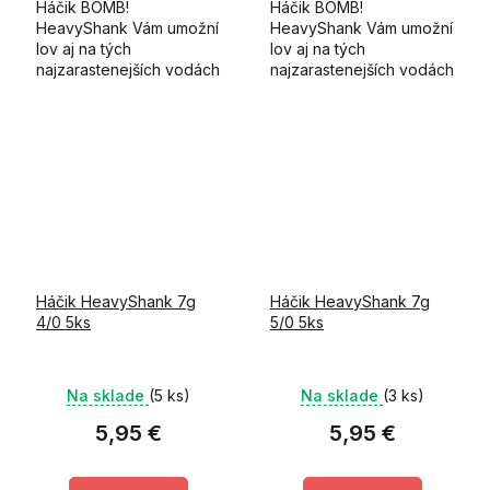
Háčik BOMB!
Háčik BOMB!
HeavyShank Vám umožní
HeavyShank Vám umožní
lov aj na tých
lov aj na tých
najzarastenejších vodách
najzarastenejších vodách
z množstvom prekážok.
z množstvom prekážok.
Unikátny systém
Unikátny systém
nastraženia nástrahy Vám
nastraženia nástrahy Vám
uľahčí skrutka
uľahčí skrutka
pripevnená k očku
pripevnená k očku
háčika,...
háčika,...
Háčik HeavyShank 7g
Háčik HeavyShank 7g
4/0 5ks
5/0 5ks
Na sklade
(5 ks)
Na sklade
(3 ks)
5,95 €
5,95 €