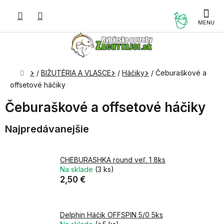
Prejsť
na
NÁKUP
obsah
KOŠÍK
Domov
/
BIŽUTÉRIA A VLASCE
/
Háčiky
/
Čeburaškové a
offsetové háčiky
Čeburaškové a offsetové háčiky
Najpredávanejšie
CHEBURASHKA round veľ. 1 8ks
Na sklade
(3 ks)
2,50 €
Delphin Háčik OFFSPIN 5/0 5ks