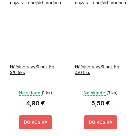
najzarastenejších vodách
najzarastenejších vodách
z množstvom prekážok.
z množstvom prekážok.
Unikátny systém
nastraženia nástrahy Vám
uľahčí skrutka
pripevnená k očku
háčika,...
Háčik HeavyShank 5g
Háčik HeavyShank 5g
3/0 5ks
4/0 5ks
Na sklade
(1 ks)
Na sklade
(3 ks)
4,90 €
5,50 €
DO KOŠÍKA
DO KOŠÍKA