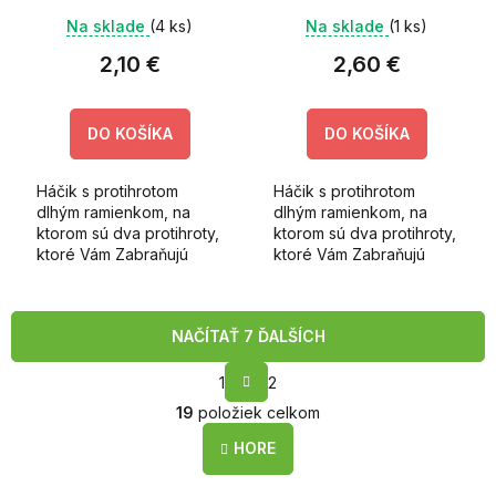
Na sklade
(4 ks)
Na sklade
(1 ks)
2,10 €
2,60 €
DO KOŠÍKA
DO KOŠÍKA
Háčik s protihrotom
Háčik s protihrotom
dlhým ramienkom, na
dlhým ramienkom, na
ktorom sú dva protihroty,
ktorom sú dva protihroty,
ktoré Vám Zabraňujú
ktoré Vám Zabraňujú
skĺznutie gumennej
skĺznutie gumennej
nástrahy.
nástrahy.
NAČÍTAŤ 7 ĎALŠÍCH
S
1
2
t
O
r
19
položiek celkom
v
á
l
n
HORE
k
á
o
d