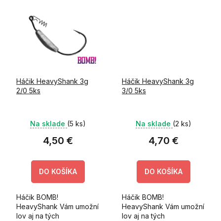
nastraženia nástrahy Vám
uľahčí skrutka
pripevnená k očku
háčika,...
Háčik HeavyShank 3g
Háčik HeavyShank 3g
2/0 5ks
3/0 5ks
Na sklade
(5 ks)
Na sklade
(2 ks)
4,50 €
4,70 €
DO KOŠÍKA
DO KOŠÍKA
Háčik BOMB!
Háčik BOMB!
HeavyShank Vám umožní
HeavyShank Vám umožní
lov aj na tých
lov aj na tých