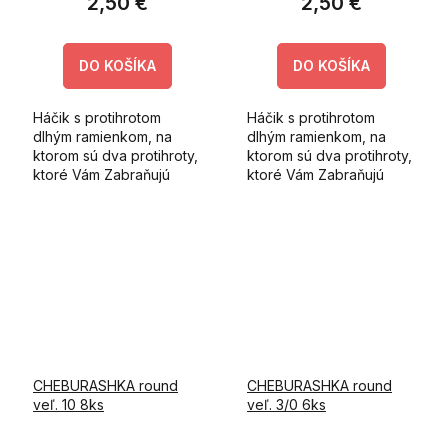
2,50 €
2,50 €
DO KOŠÍKA
DO KOŠÍKA
Háčik s protihrotom
Háčik s protihrotom
dlhým ramienkom, na
dlhým ramienkom, na
ktorom sú dva protihroty,
ktorom sú dva protihroty,
ktoré Vám Zabraňujú
ktoré Vám Zabraňujú
skĺznutie gumennej
skĺznutie gumennej
nástrahy.
nástrahy.
CHEBURASHKA round
CHEBURASHKA round
veľ. 10 8ks
veľ. 3/0 6ks