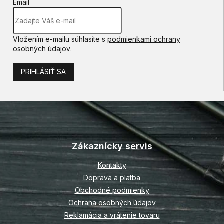
Email
Vložením e-mailu súhlasíte s
podmienkami ochrany
osobných údajov
.
PRIHLÁSIŤ SA
Z
á
p
Zákaznícky servis
ä
t
Kontakty
i
Doprava a platba
e
Obchodné podmienky
Ochrana osobných údajov
Reklamácia a vrátenie tovaru