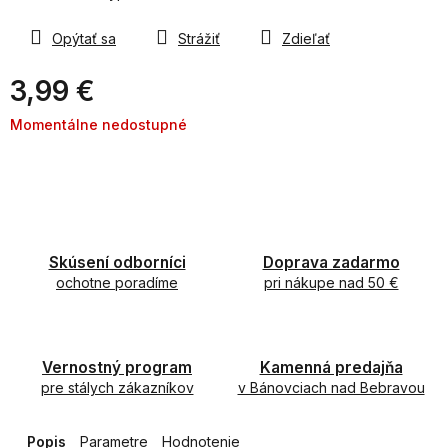
Opýtať sa
Strážiť
Zdieľať
3,99 €
Jednotková
Momentálne nedostupné
cena:
Skúsení odborníci
Doprava zadarmo
ochotne poradíme
pri nákupe nad 50 €
Vernostný program
Kamenná predajňa
pre stálych zákazníkov
v Bánovciach nad Bebravou
Popis
Parametre
Hodnotenie