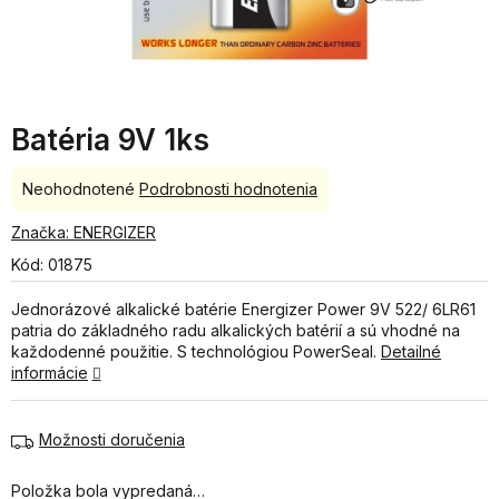
Batéria 9V 1ks
Priemerné
Neohodnotené
Podrobnosti hodnotenia
hodnotenie
produktu
Značka:
ENERGIZER
je
Kód:
01875
0,0
z
Jednorázové alkalické batérie Energizer Power 9V 522/ 6LR61
5
patria do základného radu alkalických batérií a sú vhodné na
hviezdičiek.
každodenné použitie. S technológiou PowerSeal.
Detailné
informácie
Možnosti doručenia
Položka bola vypredaná…