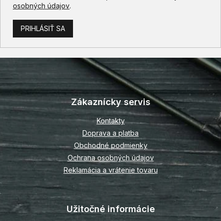
osobných údajov
.
PRIHLÁSIŤ SA
Z
á
p
Zákaznícky servis
ä
t
Kontakty
i
Doprava a platba
e
Obchodné podmienky
Ochrana osobných údajov
Reklamácia a vrátenie tovaru
Užitočné informácie