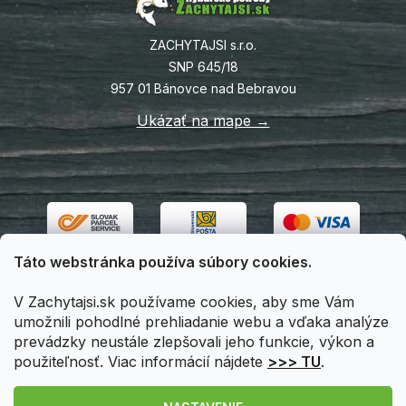
ZACHYTAJSI s.r.o.
SNP 645/18
957 01 Bánovce nad Bebravou
Ukázať na mape →
Táto webstránka používa súbory cookies.
V Zachytajsi.sk používame cookies, aby sme Vám
umožnili pohodlné prehliadanie webu a vďaka analýze
prevádzky neustále zlepšovali jeho funkcie, výkon a
použiteľnosť. Viac informácií nájdete
>>> TU
.
Vytvoril Shoptet
|
Upravil Balkys