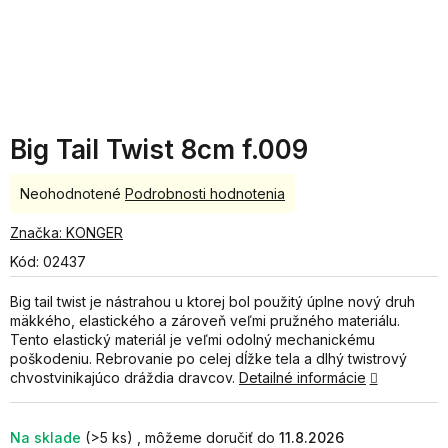
Big Tail Twist 8cm f.009
Priemerné
Neohodnotené
Podrobnosti hodnotenia
hodnotenie
produktu
Značka:
KONGER
je
Kód:
02437
0,0
z
Big tail twist je nástrahou u ktorej bol použitý úplne nový druh
5
mäkkého, elastického a zároveň veľmi pružného materiálu.
hviezdičiek.
Tento elastický materiál je veľmi odolný mechanickému
poškodeniu. Rebrovanie po celej dĺžke tela a dlhý twistrový
chvostvinikajúco dráždia dravcov.
Detailné informácie
Na sklade
(>5 ks)
11.8.2026