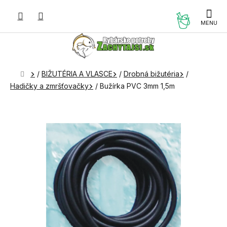
Prejsť
na
NÁKUP
obsah
KOŠÍK
Domov
/
BIŽUTÉRIA A VLASCE
/
Drobná bižutéria
/
Hadičky a zmršťovačky
/
Bužírka PVC 3mm 1,5m