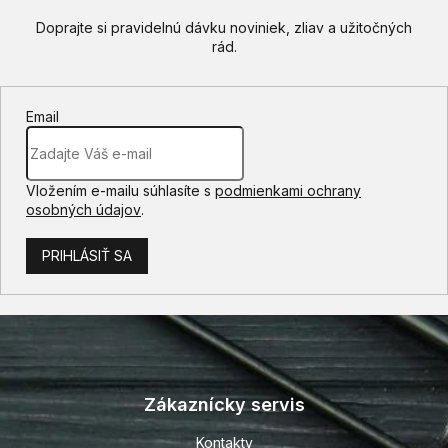
Email
Vložením e-mailu súhlasíte s
podmienkami ochrany
osobných údajov
.
PRIHLÁSIŤ SA
Z
á
p
Zákaznícky servis
ä
t
Kontakty