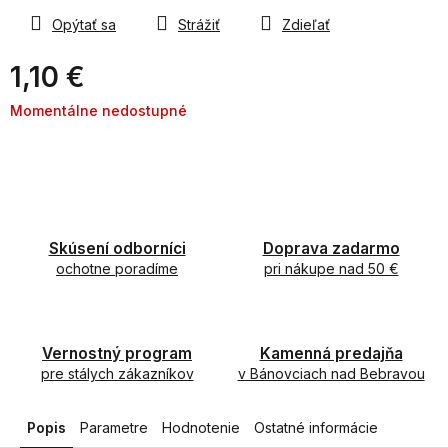
Opýtať sa
Strážiť
Zdieľať
1,10 €
Jednotková
Momentálne nedostupné
cena:
Skúsení odborníci
Doprava zadarmo
ochotne poradíme
pri nákupe nad 50 €
Vernostný program
Kamenná predajňa
pre stálych zákazníkov
v Bánovciach nad Bebravou
Popis
Parametre
Hodnotenie
Ostatné informácie