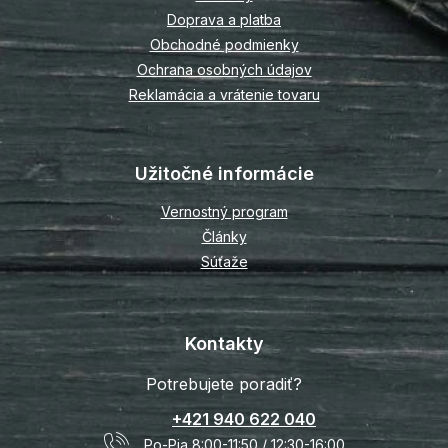
i
Doprava a platba
e
Obchodné podmienky
Ochrana osobných údajov
Reklamácia a vrátenie tovaru
Užitočné informácie
Vernostný program
Články
Súťaže
Kontakty
Potrebujete poradiť?
+421 940 622 040
Po-Pia 8:00-11:50 / 12:30-16:00