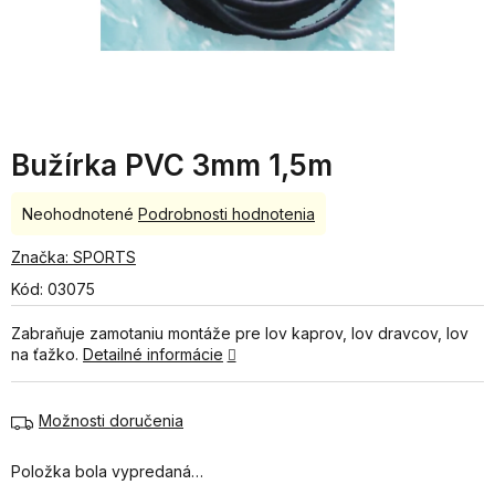
Bužírka PVC 3mm 1,5m
Priemerné
Neohodnotené
Podrobnosti hodnotenia
hodnotenie
produktu
Značka:
SPORTS
je
Kód:
03075
0,0
z
Zabraňuje zamotaniu montáže pre lov kaprov, lov dravcov, lov
5
na ťažko.
Detailné informácie
hviezdičiek.
Možnosti doručenia
Položka bola vypredaná…