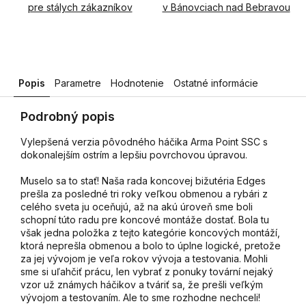
pre stálych zákazníkov
v Bánovciach nad Bebravou
Popis
Parametre
Hodnotenie
Ostatné informácie
Podrobný popis
Vylepšená verzia pôvodného háčika Arma Point SSC s
dokonalejším ostrím a lepšiu povrchovou úpravou.
Muselo sa to stať! Naša rada koncovej bižutéria Edges
prešla za posledné tri roky veľkou obmenou a rybári z
celého sveta ju oceňujú, až na akú úroveň sme boli
schopní túto radu pre koncové montáže dostať. Bola tu
však jedna položka z tejto kategórie koncových montáží,
ktorá neprešla obmenou a bolo to úplne logické, pretože
za jej vývojom je veľa rokov vývoja a testovania. Mohli
sme si uľahčiť prácu, len vybrať z ponuky tovární nejaký
vzor už známych háčikov a tváriť sa, že prešli veľkým
vývojom a testovaním. Ale to sme rozhodne nechceli!