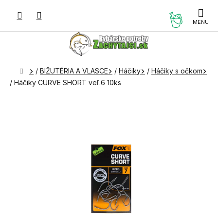
Prejsť
na
NÁKUP
obsah
KOŠÍK
Domov
/
BIŽUTÉRIA A VLASCE
/
Háčiky
/
Háčiky s očkom
/
Háčiky CURVE SHORT veľ.6 10ks