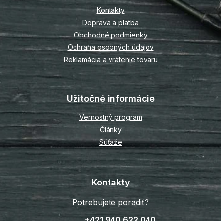
t
Kontakty
i
Doprava a platba
e
Obchodné podmienky
Ochrana osobných údajov
Reklamácia a vrátenie tovaru
Užitočné informácie
Vernostný program
Články
Súťaže
Kontakty
Potrebujete poradiť?
+421 940 622 040