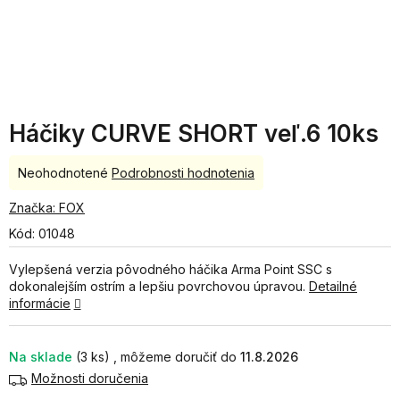
Háčiky CURVE SHORT veľ.6 10ks
Priemerné
Neohodnotené
Podrobnosti hodnotenia
hodnotenie
produktu
Značka:
FOX
je
Kód:
01048
0,0
z
Vylepšená verzia pôvodného háčika Arma Point SSC s
5
dokonalejším ostrím a lepšiu povrchovou úpravou.
Detailné
hviezdičiek.
informácie
Na sklade
(3 ks)
11.8.2026
Možnosti doručenia