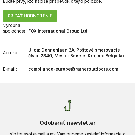
Buďte prvý, kto napíše príspevok k tejto položke.
PRIDAŤ HODNOTENIE
Výrobná
spoločnosť
FOX International Group Ltd
:
Ulica: Dennenlaan 3A, Poštové smerovacie
Adresa
:
číslo: 2340, Mesto: Beerse, Krajina: Belgicko
E-mail
:
compliance-europe@ratheroutdoors.com
Odoberať newsletter
Vložte svoj e-mail a my Vám budeme zasielať informácie o