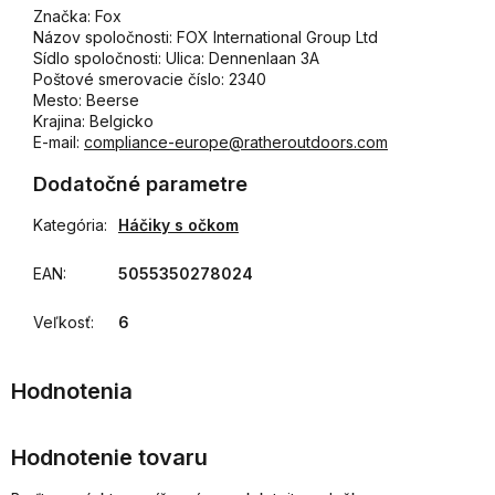
Značka: Fox
Názov spoločnosti: FOX International Group Ltd
Sídlo spoločnosti: Ulica: Dennenlaan 3A
Poštové smerovacie číslo: 2340
Mesto: Beerse
Krajina: Belgicko
E-mail:
compliance-europe@ratheroutdoors.com
Dodatočné parametre
Kategória
:
Háčiky s očkom
EAN
:
5055350278024
Veľkosť
:
6
Hodnotenie tovaru