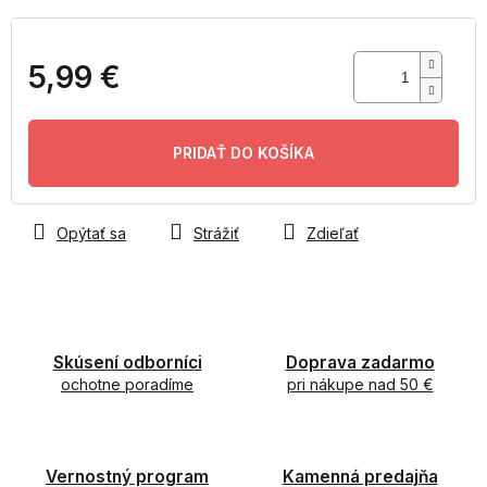
5,99 €
Jednotková
cena:
PRIDAŤ DO KOŠÍKA
Opýtať sa
Strážiť
Zdieľať
Skúsení odborníci
Doprava zadarmo
ochotne poradíme
pri nákupe nad 50 €
Vernostný program
Kamenná predajňa