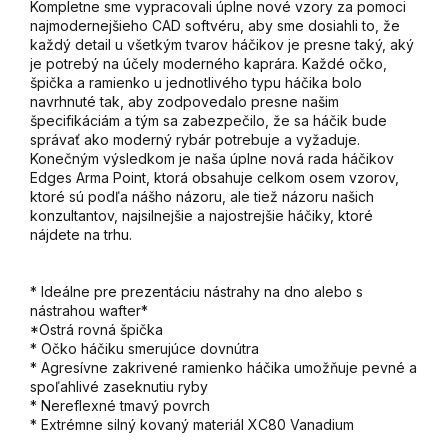
Kompletne sme vypracovali úplne nové vzory za pomoci
najmodernejšieho CAD softvéru, aby sme dosiahli to, že
každý detail u všetkým tvarov háčikov je presne taký, aký
je potrebý na účely moderného kaprára. Každé očko,
špička a ramienko u jednotlivého typu háčika bolo
navrhnuté tak, aby zodpovedalo presne našim
špecifikáciám a tým sa zabezpečilo, že sa háčik bude
správať ako moderný rybár potrebuje a vyžaduje.
Konečným výsledkom je naša úplne nová rada háčikov
Edges Arma Point, ktorá obsahuje celkom osem vzorov,
ktoré sú podľa nášho názoru, ale tiež názoru našich
konzultantov, najsilnejšie a najostrejšie háčiky, ktoré
nájdete na trhu.
* Ideálne pre prezentáciu nástrahy na dno alebo s
nástrahou wafter*
*Ostrá rovná špička
* Očko háčiku smerujúce dovnútra
* Agresívne zakrivené ramienko háčika umožňuje pevné a
spoľahlivé zaseknutiu ryby
* Nereflexné tmavý povrch
* Extrémne silný kovaný materiál XC80 Vanadium