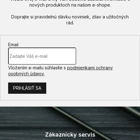
nových produktoch na našom e-shope.
Email
Vložením e-mailu súhlasíte s
podmienkami ochrany
osobných údajov
.
PRIHLÁSIŤ SA
Z
á
p
Zákaznícky servis
ä