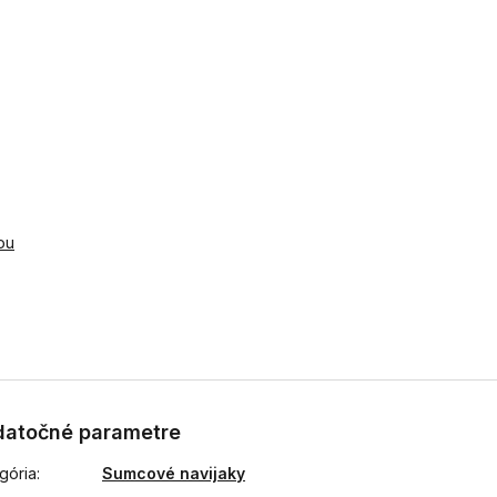
ou
atočné parametre
gória
:
Sumcové navijaky