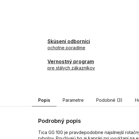
Skúsení odborníci
ochotne poradíme
Vernostný program
pre stálych zákazníkov
Popis
Parametre
Podobné (3)
H
Podrobný popis
Tica GG 100 je pravdepodobne najsilnejší rotačn
rybolov. Používajú ho aj kaprári pri vyvážaní n