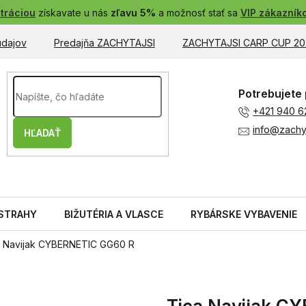
tráciou
získavate u nás
zľavu 5%
a možnosť stať sa
VIP zákazník
údajov
Predajňa ZACHYTAJSI
ZACHYTAJSI CARP CUP 20
Potrebujete 
+421 940 6
info@zachyt
HĽADAŤ
STRAHY
BIŽUTÉRIA A VLASCE
RYBÁRSKE VYBAVENIE
a Navijak CYBERNETIC GG60 R