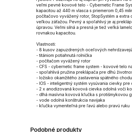
veľmi pevné kovové telo - Cybernetic Frame Sys
kapacitou až 440 m vlasca s priemerom 0,45 mili
počítačovo vyvážený rotor, StopSystém a extra 
veľkou záťažou. Pevný a spoľahlivý je aj preklá
úpravou. Veľmi silná a presná je tiež veľká lame
rovnakou kapacitou.
Vlastnosti:
- 8 kusov zapuzdrených oceľových nehrdzavejúc
- titániom potiahnutá rolnička
- počítačom vyvážený rotor
- CFS - cybernetic frame system - kovové telo n
- spoľahlivá pružina preklápača pre dlhú životno
- ložisko okamžitého zastavenia spätného chodu
- IOS - inteligentný systém vysúvania cievky pre 
- 2 x anodizovaná kovová cievka odolná voči ko
- dlhá masívna kovová kľučka s protišmykovou
- vode odolná konštrukcia navijaka
- kľučka vymeniteľná pre ľavú alebo pravú ruku