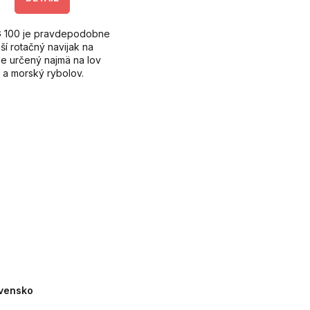
G 100 je pravdepodobne
jší rotačný navijak na
Je určený najmä na lov
a morský rybolov.
ú ho aj kaprári pri
í na extrémne
osti.
ovensko