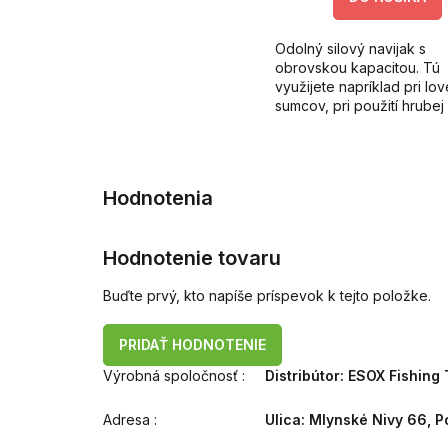
Odolný silový navijak s
obrovskou kapacitou. Tú
využijete napríklad pri lov
sumcov, pri použití hrubej
šnúry/vlasca, alebo na ďa
kaprovú vyvážku.
Hodnotenie tovaru
Buďte prvý, kto napíše príspevok k tejto položke.
PRIDAŤ HODNOTENIE
Výrobná spoločnosť
:
Distribútor: ESOX Fishing T
Adresa
:
Ulica: Mlynské Nivy 66, P