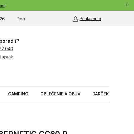
om
!
Prihlásenie
26
Doprava a platba
Moja objednávka
poradiť?
22 040
ajsi.sk
CAMPING
OBLEČENIE A OBUV
DARČEKOVÉ PREDM