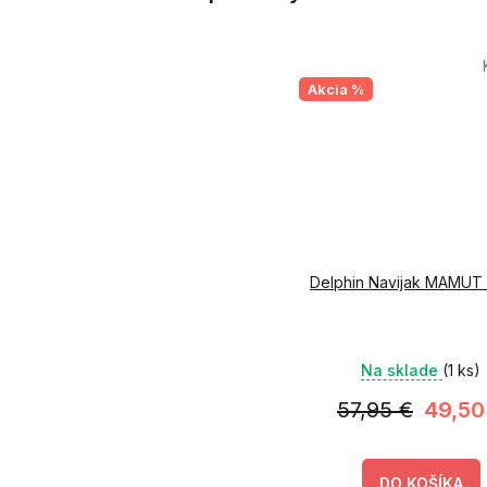
Akcia %
Delphin Navijak MAMUT
Na sklade
(1 ks)
57,95 €
49,50
DO KOŠÍKA