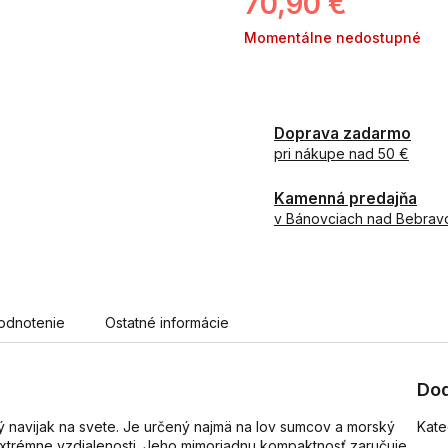
70,90 €
Jednotková
Momentálne nedostupné
cena:
Doprava zadarmo
pri nákupe nad 50 €
Kamenná predajňa
v Bánovciach nad Bebrav
odnotenie
Ostatné informácie
Dod
ý navijak na svete. Je určený najmä na lov sumcov a morský
Kate
a extrémne vzdialenosti. Jeho mimoriadnu kompaktnosť zaručuje