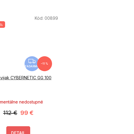
Kód:
00899
 %
Z
–11 %
A
ZADARMO
D
avijak CYBERNETIC GG 100
A
R
M
mentálne nedostupné
O
112 €
99 €
DETAIL