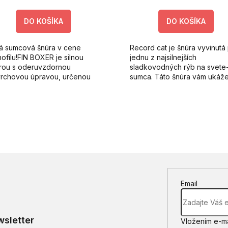
DO KOŠÍKA
DO KOŠÍKA
ná sumcová šnúra v cene
Record cat je šnúra vyvinutá
ofilu!FIN BOXER je silnou
jednu z najsilnejších
rou s oderuvzdornou
sladkovodných rýb na svete
rchovou úpravou, určenou
sumca. Táto šnúra vám ukáž
 lov najťažších rýb.
svoju silu v najťažších
podmienkach. Krátko pletené
okrúhle 100%...
Email
sletter
Vložením e-ma