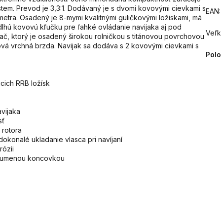
tem. Prevod je 3,3:1. Dodávaný je s dvomi kovovými cievkami s
EAN
:
metra. Osadený je 8-mymi kvalitnými guličkovými ložiskami, má
dlhú kovovú kľučku pre ľahké ovládanie navijaka aj pod
Veľk
pač, ktorý je osadený širokou rolničkou s titánovou povrchovou
lová vrchná brzda. Navijak sa dodáva s 2 kovovými cievkami s
Pol
ich RRB ložísk
avijaka
sť
 rotora
dokonalé ukladanie vlasca pri navíjaní
rózii
 gumenou koncovkou