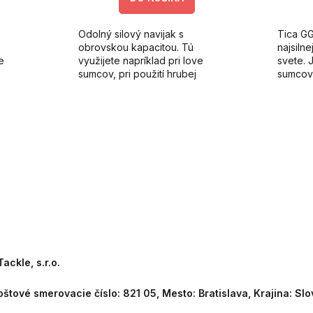
Odolný silový navijak s
Tica G
obrovskou kapacitou. Tú
najsilne
e
využijete napríklad pri love
svete. 
sumcov, pri použití hrubej
sumcov 
lekú
šnúry/vlasca, alebo na ďalekú
Používaj
kaprovú vyvážku.
vyvážan
vzdialen
ackle, s.r.o.
oštové smerovacie číslo: 821 05, Mesto: Bratislava, Krajina: Sl