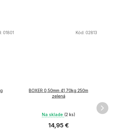
d:
01801
Kód:
02813
kg
BOXER 0,50mm 41,70kg 250m
Splietaná
zelená
2
Na sklade
(2 ks)
Na 
14,95 €