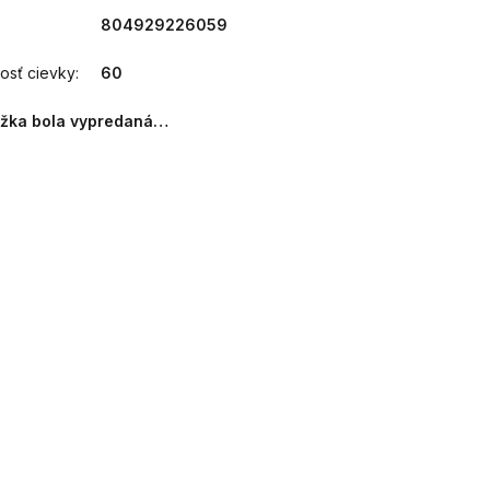
804929226059
osť cievky
:
60
ožka bola vypredaná…