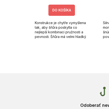
KA
DO KOŠÍKA
 v cene
Konstrukce je chytře vymyšlena
Sil
e silnou
tak, aby šňůra poskytla co
mon
rnou
nejlepší kombinaci pružnosti a
šnú
, určenou
pevnosti. Šňůra má velmi hladký
pov
b.
povrch a je odolná vůči oděru a
pre
UV záření.
Odoberať new