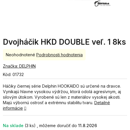
Dvojháčik HKD DOUBLE veľ. 1 8ks
Priemerné
Neohodnotené
Podrobnosti hodnotenia
hodnotenie
produktu
Značka:
DELPHIN
je
Kód:
01732
0,0
z
Háčiky čiernej série Delphin HOOKAIDO sú určené na dravce.
5
Vynikajú hlavne vysokou výdržou, ktorá odolá agresívnym, aj
hviezdičiek.
silovým útokom. Vyrobené sú len z materiálov vysokej akosti.
Majú výbornú ostrosť a extrémnu stabilitu tvaru.
Detailné
informácie
Na sklade
(3 ks)
11.8.2026