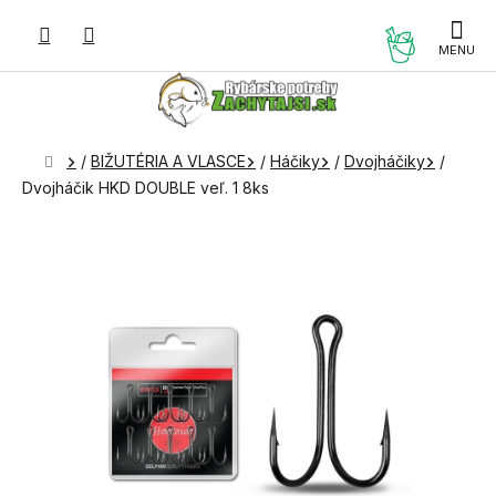
Prejsť
na
NÁKUP
obsah
KOŠÍK
Domov
/
BIŽUTÉRIA A VLASCE
/
Háčiky
/
Dvojháčiky
/
Dvojháčik HKD DOUBLE veľ. 1 8ks