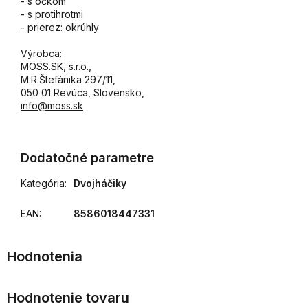
- s očkom
- s protihrotmi
- prierez: okrúhly
Výrobca:
MOSS.SK, s.r.o.,
M.R.Štefánika 297/11,
050 01 Revúca, Slovensko,
info@moss.sk
Dodatočné parametre
Kategória
:
Dvojháčiky
EAN
:
8586018447331
Hodnotenie tovaru