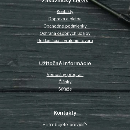
Zákaznícky servis
ä
t
Kontakty
i
Doprava a platba
e
Obchodné podmienky
Ochrana osobných údajov
Reklamácia a vrátenie tovaru
Užitočné informácie
Vernostný program
Články
Súťaže
Kontakty
Potrebujete poradiť?