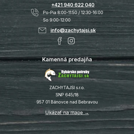
+421 940 622 040
Po-Pia 8:00-11:50 / 12:30-16:00
So 9:00-12:00
info@zachytajsi.sk
Kamenná predajňa
ZACHYTAJSI s.r.o.
SNP 645/18
957 01 Bánovce nad Bebravou
Ukázať na mape →