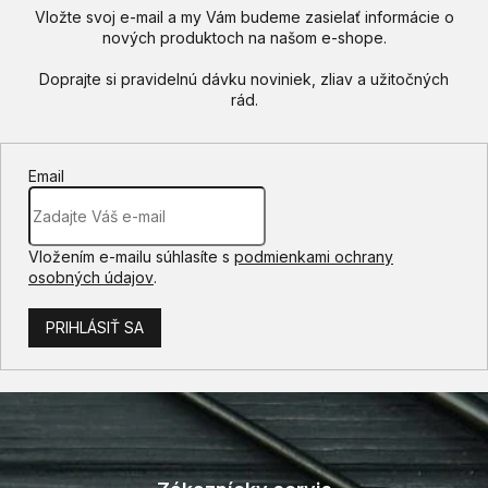
Vložte svoj e-mail a my Vám budeme zasielať informácie o
nových produktoch na našom e-shope.
Email
Vložením e-mailu súhlasíte s
podmienkami ochrany
osobných údajov
.
PRIHLÁSIŤ SA
Z
á
p