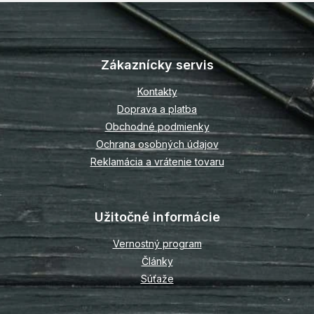
Z
á
p
Zákaznícky servis
ä
t
Kontakty
i
Doprava a platba
e
Obchodné podmienky
Ochrana osobných údajov
Reklamácia a vrátenie tovaru
Užitočné informácie
Vernostný program
Články
Súťaže