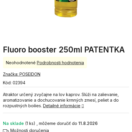
Fluoro booster 250ml PATENTKA
Priemerné
Neohodnotené
Podrobnosti hodnotenia
hodnotenie
produktu
Značka:
POSEIDON
je
Kód:
02394
0,0
z
Atraktor určený zvyčajne na lov kaprov. Slúži na zalievanie,
5
aromatizovanie a dochucovanie krmných zmesí, peliet a do
hviezdičiek.
rozpustných boilies.
Detailné informácie
Na sklade
(1 ks)
11.8.2026
Možnosti doručenia