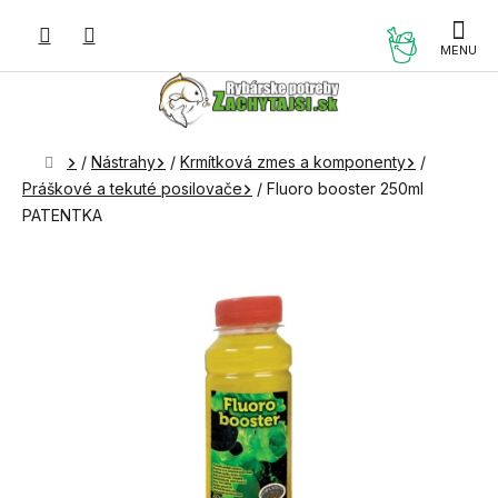
Prejsť
na
NÁKUP
obsah
KOŠÍK
Domov
/
Nástrahy
/
Krmítková zmes a komponenty
/
Práškové a tekuté posilovače
/
Fluoro booster 250ml
PATENTKA