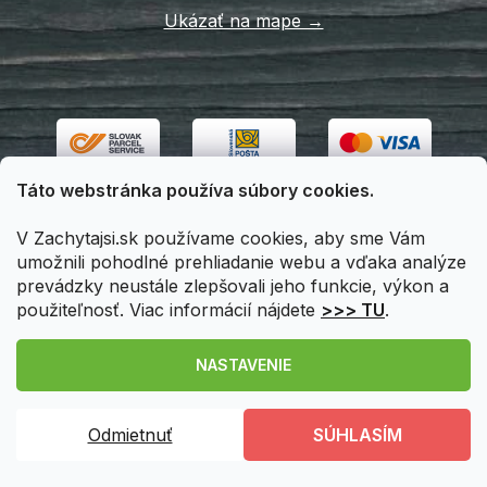
Ukázať na mape →
Táto webstránka používa súbory cookies.
V Zachytajsi.sk používame cookies, aby sme Vám
umožnili pohodlné prehliadanie webu a vďaka analýze
prevádzky neustále zlepšovali jeho funkcie, výkon a
použiteľnosť. Viac informácií nájdete
>>> TU
.
Vytvoril Shoptet
|
Upravil Balkys
NASTAVENIE
Copyright 2026
Zachytajsi.sk
. Všetky práva vyhradené.
Odmietnuť
SÚHLASÍM
Upraviť nastavenie cookies
Registráciou
získavate u nás
zľavu 5%
a možnosť stať sa
VIP zákazníkom
!