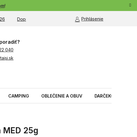
om
!
Prihlásenie
26
Doprava a platba
Moja objednávka
poradiť?
22 040
ajsi.sk
CAMPING
OBLEČENIE A OBUV
DARČEKOVÉ PREDM
a MED 25g