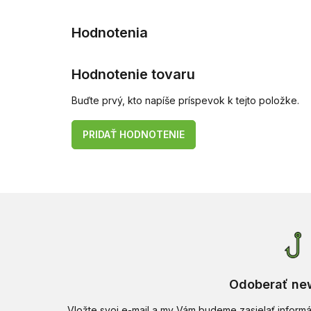
Hodnotenie tovaru
Buďte prvý, kto napíše príspevok k tejto položke.
PRIDAŤ HODNOTENIE
Odoberať new
Vložte svoj e-mail a my Vám budeme zasielať infor