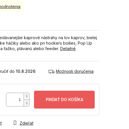
hodnotenia
edávanejšie kaprové nástrahy na lov kaprov, bielej
ske háčiky alebo ako pri hookers boilies, Pop Up
na ťažko, plávanú alebo feeder.
Detailné
10.8.2026
Možnosti doručenia
PRIDAŤ DO KOŠÍKA
ť
Zdieľať