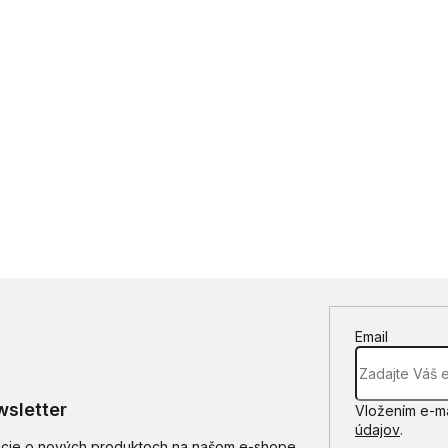
Email
sletter
Vložením e-ma
údajov
.
mácie o nových produktoch na našom e-shope.