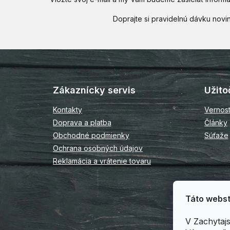
Z
á
p
Zákaznícky servis
Užito
ä
t
Kontakty
Vernos
i
Doprava a platba
Články
e
Obchodné podmienky
Súťaže
Ochrana osobných údajov
Reklamácia a vrátenie tovaru
Táto webst
V Zachytaj