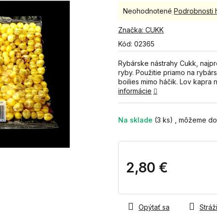
Priemerné
Neohodnotené
Podrobnosti 
hodnotenie
produktu
Značka:
CUKK
je
Kód:
02365
0,0
z
Rybárske nástrahy Cukk, najpr
5
ryby. Použitie priamo na rybár
hviezdičiek.
boilies mimo háčik. Lov kapra 
informácie
Na sklade
(3 ks)
2,80 €
Jednotková
cena:
Opýtať sa
Stráži