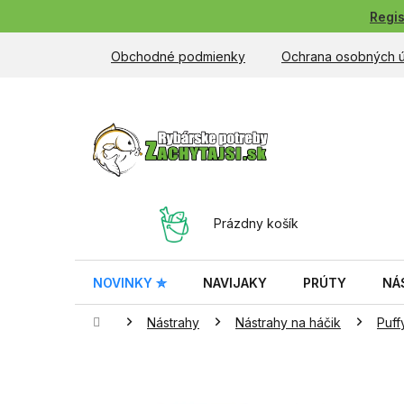
Prejsť
Regis
na
obsah
Obchodné podmienky
Ochrana osobných 
NÁKUPNÝ
Prázdny košík
KOŠÍK
NOVINKY ✮
NAVIJAKY
PRÚTY
NÁ
Domov
Nástrahy
Nástrahy na háčik
Puff