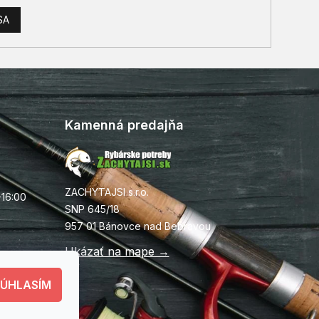
SA
Kamenná predajňa
ZACHYTAJSI s.r.o.
-16:00
SNP 645/18
957 01 Bánovce nad Bebravou
Ukázať na mape →
SÚHLASÍM