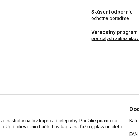
Skúsení odborníci
ochotne poradíme
Vernostný program
pre stálych zákazníkov
Dod
 nástrahy na lov kaprov, bielej ryby. Použitie priamo na
Kate
op Up boilies mimo háčik. Lov kapra na ťažko, plávanú alebo
EAN
: