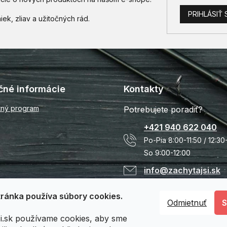
PRIHLÁSIŤ 
čné informácie
Kontakty
tný program
Potrebujete poradiť?
+421 940 622 040
Po-Pia 8:00-11:50 / 12:30
So 9:00-12:00
info@zachytajsi.sk
ránka používa súbory cookies.
Odmietnuť
si.sk používame cookies, aby sme