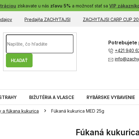
tráciou
získavate u nás
zľavu 5%
a možnosť stať sa
VIP zákazník
údajov
Predajňa ZACHYTAJSI
ZACHYTAJSI CARP CUP 20
Potrebujete 
+421 940 6
info@zachyt
HĽADAŤ
STRAHY
BIŽUTÉRIA A VLASCE
RYBÁRSKE VYBAVENIE
y a fúkana kukurica
Fúkaná kukurica MED 25g
Fúkaná kukuric