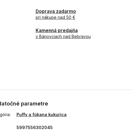
Doprava zadarmo
pri nákupe nad 50 €
Kamenná predajňa
v Bánovciach nad Bebravou
atočné parametre
gória
:
Puffy a fúkana kukurica
5997556302045