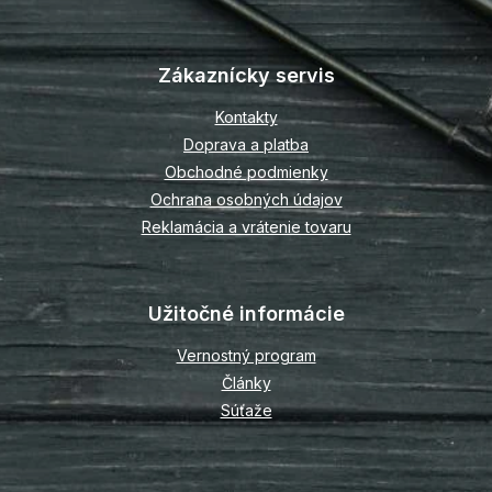
Z
á
p
Zákaznícky servis
ä
t
Kontakty
i
Doprava a platba
e
Obchodné podmienky
Ochrana osobných údajov
Reklamácia a vrátenie tovaru
Užitočné informácie
Vernostný program
Články
Súťaže