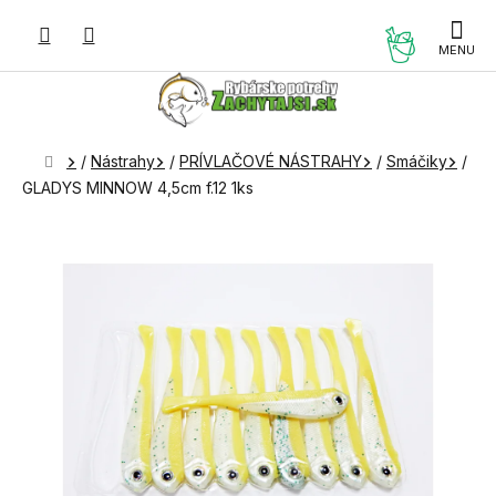
Prejsť
na
NÁKUP
obsah
KOŠÍK
Domov
/
Nástrahy
/
PRÍVLAČOVÉ NÁSTRAHY
/
Smáčiky
/
GLADYS MINNOW 4,5cm f.12 1ks