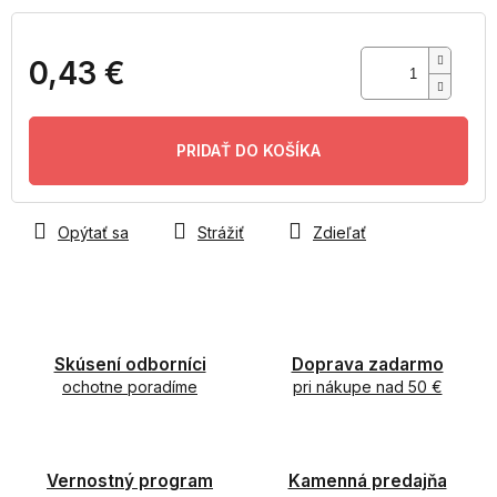
0,43 €
Jednotková
cena:
PRIDAŤ DO KOŠÍKA
Opýtať sa
Strážiť
Zdieľať
Skúsení odborníci
Doprava zadarmo
ochotne poradíme
pri nákupe nad 50 €
Vernostný program
Kamenná predajňa