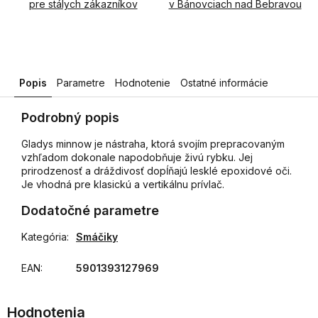
pre stálych zákazníkov
v Bánovciach nad Bebravou
Popis
Parametre
Hodnotenie
Ostatné informácie
Podrobný popis
Gladys minnow je nástraha, ktorá svojím prepracovaným
vzhľadom dokonale napodobňuje živú rybku. Jej
prirodzenosť a dráždivosť dopĺňajú lesklé epoxidové oči.
Je vhodná pre klasickú a vertikálnu prívlač.
Dodatočné parametre
Kategória
:
Smáčiky
EAN
:
5901393127969