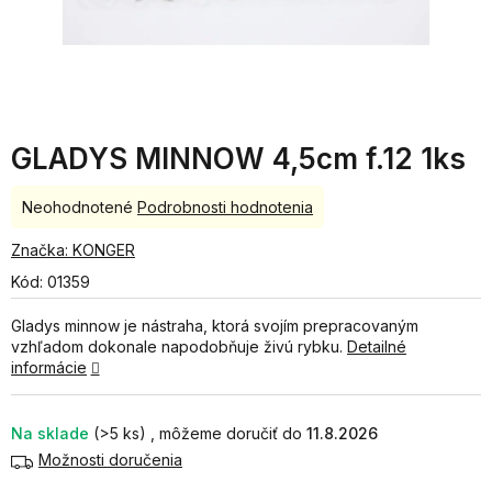
GLADYS MINNOW 4,5cm f.12 1ks
Priemerné
Neohodnotené
Podrobnosti hodnotenia
hodnotenie
produktu
Značka:
KONGER
je
Kód:
01359
0,0
z
Gladys minnow je nástraha, ktorá svojím prepracovaným
5
vzhľadom dokonale napodobňuje živú rybku.
Detailné
hviezdičiek.
informácie
Na sklade
(>5 ks)
11.8.2026
Možnosti doručenia