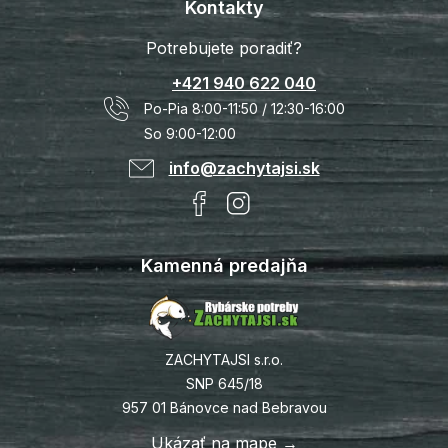
Kontakty
Potrebujete poradiť?
+421 940 622 040
Po-Pia 8:00-11:50 / 12:30-16:00
So 9:00-12:00
info@zachytajsi.sk
Kamenná predajňa
ZACHYTAJSI s.r.o.
SNP 645/18
957 01 Bánovce nad Bebravou
Ukázať na mape →