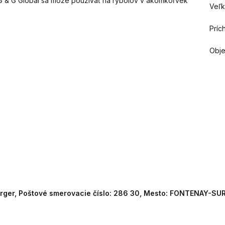
 G & G Global sa môže používať na rybolov v akomkoľvek
Veľk
Príc
Obje
erger, Poštové smerovacie číslo: 286 30, Mesto: FONTENAY-SUR