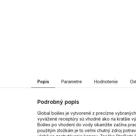
Popis
Parametre
Hodnotenie
Os
Podrobný popis
Global boilies je vytvorené z precízne vybranýc
vyvážené receptúry sú vhodné ako na kratšie výp
Boilies po vhodení do vody okamžite začína praco
použitým zložkám je to veľmi chutný zdroj potrav