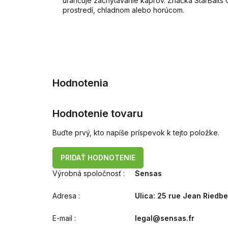
uľahčuje zachytávanie kaprov. Značka StarBaits
prostredí, chladnom alebo horúcom.
Hodnotenie tovaru
Buďte prvý, kto napíše príspevok k tejto položke.
PRIDAŤ HODNOTENIE
Výrobná spoločnosť
:
Sensas
Adresa
:
Ulica: 25 rue Jean Riedb
E-mail
:
legal@sensas.fr