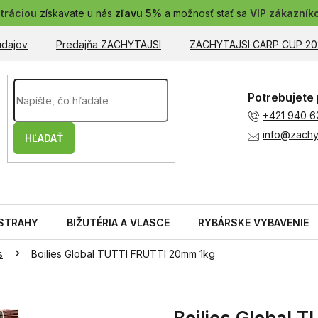
tráciou
získavate u nás
zľavu 5%
a možnosť stať sa
VIP zákazník
údajov
Predajňa ZACHYTAJSI
ZACHYTAJSI CARP CUP 20
Potrebujete 
+421 940 6
info@zachyt
HĽADAŤ
STRAHY
BIŽUTÉRIA A VLASCE
RYBÁRSKE VYBAVENIE
s
Boilies Global TUTTI FRUTTI 20mm 1kg