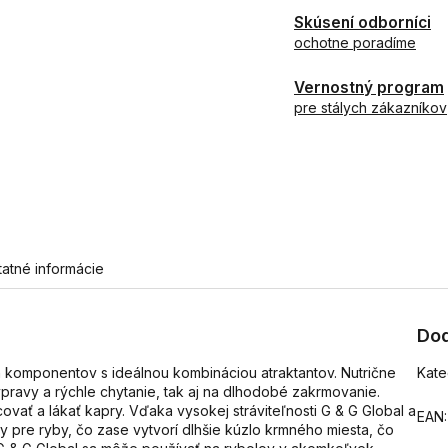
Skúsení odborníci
ochotne poradíme
Vernostný program
pre stálych zákazníkov
tatné informácie
Dod
h komponentov s ideálnou kombináciou atraktantov. Nutrične
Kate
ravy a rýchle chytanie, tak aj na dlhodobé zakrmovanie.
vať a lákať kapry. Vďaka vysokej stráviteľnosti G & G Global a
EAN
:
y pre ryby, čo zase vytvorí dlhšie kúzlo krmného miesta, čo