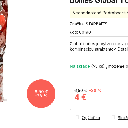
Boilies Global 
Priemerné
Neohodnotené
Podrobnosti 
hodnotenie
produktu
Značka:
STARBAITS
je
Kód:
00190
0,0
z
Global boilies je vytvorené z
5
kombináciou atraktantov.
Detai
hviezdičiek.
Na sklade
(>5 ks)
6,50 €
–38 %
6,50 €
4 €
–38 %
Jednotková
cena:
Opýtať sa
Stráži