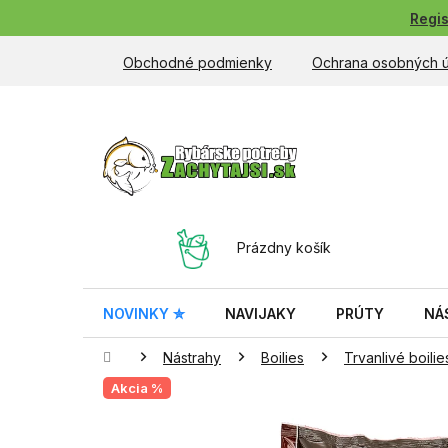
Prejsť
Regis
na
obsah
Obchodné podmienky
Ochrana osobných 
NÁKUPNÝ
Prázdny košík
KOŠÍK
NOVINKY ✮
NAVIJAKY
PRÚTY
NÁ
Domov
Nástrahy
Boilies
Trvanlivé boilie
Akcia %