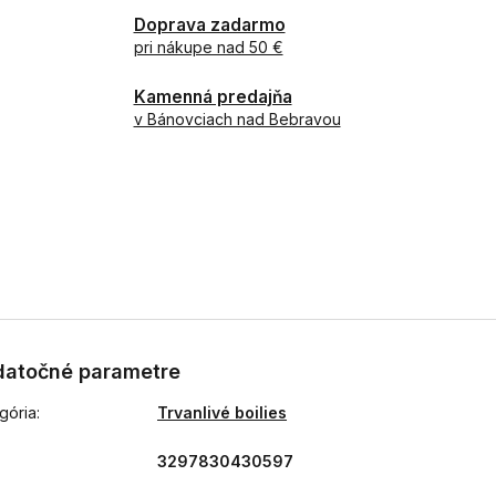
Doprava zadarmo
pri nákupe nad 50 €
Kamenná predajňa
v Bánovciach nad Bebravou
atočné parametre
gória
:
Trvanlivé boilies
3297830430597