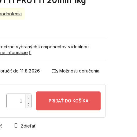
TUTTI FRUTTI 20mm 1kg
hodnotenia
 precízne vybraných komponentov s ideálnou
lné informácie
11.8.2026
Možnosti doručenia
PRIDAŤ DO KOŠÍKA
ť
Zdieľať