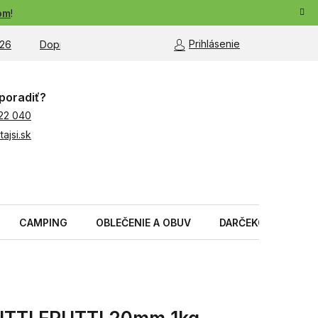
om
!
Prihlásenie
26
Doprava a platba
Moja objednávka
poradiť?
22 040
ajsi.sk
CAMPING
OBLEČENIE A OBUV
DARČEKOVÉ PREDM