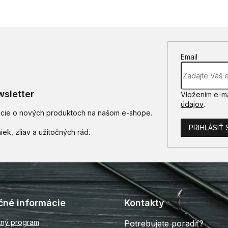
Email
sletter
Vložením e-ma
údajov
.
mácie o nových produktoch na našom e-shope.
PRIHLÁSIŤ 
čné informácie
Kontakty
tný program
Potrebujete poradiť?