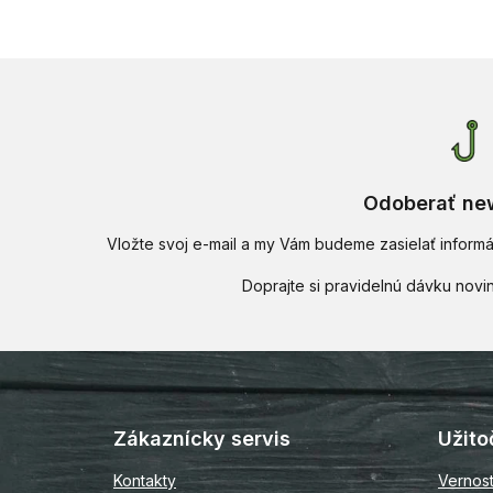
Odoberať new
Vložte svoj e-mail a my Vám budeme zasielať infor
Z
á
p
Zákaznícky servis
Užito
ä
t
Kontakty
Vernos