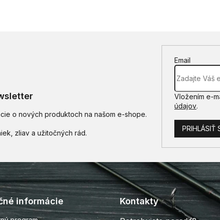
Email
sletter
Vložením e-ma
údajov
.
mácie o nových produktoch na našom e-shope.
PRIHLÁSIŤ 
čné informácie
Kontakty
tný program