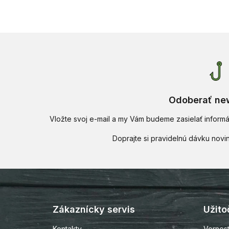
Odoberať new
Vložte svoj e-mail a my Vám budeme zasielať infor
Z
á
p
Zákaznícky servis
Užito
ä
t
Kontakty
Vernos