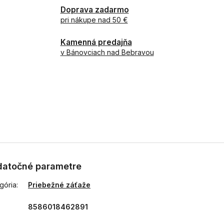
Doprava zadarmo
pri nákupe nad 50 €
Kamenná predajňa
v Bánovciach nad Bebravou
atočné parametre
gória
:
Priebežné záťaže
8586018462891