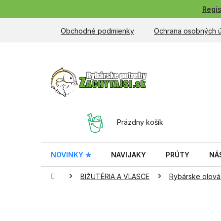
Prejsť
Regis
na
obsah
Obchodné podmienky
Ochrana osobných 
NÁKUPNÝ
Prázdny košík
KOŠÍK
NOVINKY ✮
NAVIJAKY
PRÚTY
NÁ
Domov
BIŽUTÉRIA A VLASCE
Rybárske olová