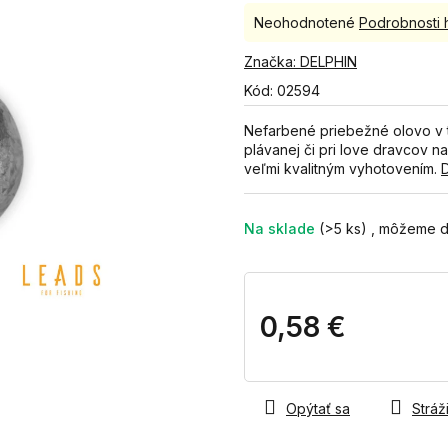
Priemerné
Neohodnotené
Podrobnosti 
hodnotenie
produktu
Značka:
DELPHIN
je
Kód:
02594
0,0
z
Nefarbené priebežné olovo v t
5
plávanej či pri love dravcov n
hviezdičiek.
veľmi kvalitným vyhotovením.
D
Na sklade
(>5 ks)
0,58 €
Jednotková
cena:
Opýtať sa
Stráži