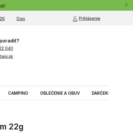
om
!
Prihlásenie
26
Doprava a platba
Moja objednávka
poradiť?
22 040
ajsi.sk
CAMPING
OBLEČENIE A OBUV
DARČEKOVÉ PREDM
om 22g