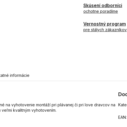
Skúsení odborníci
ochotne poradíme
Vernostný program
pre stálych zákazníkov
tatné informácie
Dod
é na vyhotovenie montáží pri plávanej či pri love dravcov na
Kate
 veľmi kvalitným vyhotovením.
EAN
: