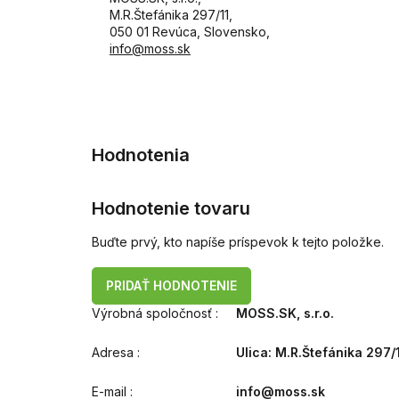
M.R.Štefánika 297/11,
050 01 Revúca, Slovensko,
info@moss.sk
Hodnotenie tovaru
Buďte prvý, kto napíše príspevok k tejto položke.
PRIDAŤ HODNOTENIE
Výrobná spoločnosť
:
MOSS.SK, s.r.o.
Adresa
:
Ulica: M.R.Štefánika 297/
E-mail
:
info@moss.sk