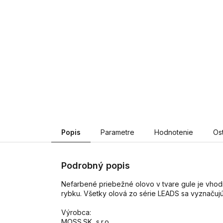
Popis
Parametre
Hodnotenie
Os
Podrobný popis
Nefarbené priebežné olovo v tvare gule je vhodn
rybku. Všetky olová zo série LEADS sa vyznačujú
Výrobca:
MOSS.SK, s.r.o.,