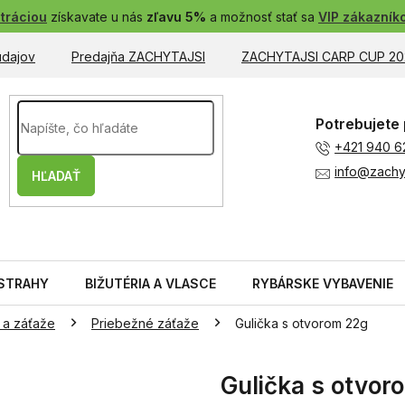
tráciou
získavate u nás
zľavu 5%
a možnosť stať sa
VIP zákazník
údajov
Predajňa ZACHYTAJSI
ZACHYTAJSI CARP CUP 20
Potrebujete 
+421 940 6
info@zachyt
HĽADAŤ
STRAHY
BIŽUTÉRIA A VLASCE
RYBÁRSKE VYBAVENIE
 a záťaže
Priebežné záťaže
Gulička s otvorom 22g
Gulička s otvor