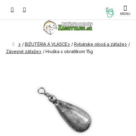
Prejsť
na
NÁKUP
obsah
KOŠÍK
Domov
/
BIŽUTÉRIA A VLASCE
/
Rybárske olová a záťaže
/
Závesné záťaže
/
Hruška s obratlíkom 15g