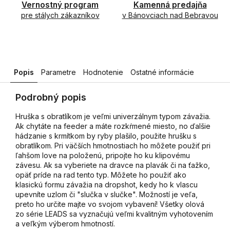
Vernostný program
Kamenná predajňa
pre stálych zákazníkov
v Bánovciach nad Bebravou
Popis
Parametre
Hodnotenie
Ostatné informácie
Podrobný popis
Hruška s obratlíkom je veľmi univerzálnym typom závažia.
Ak chytáte na feeder a máte rozkŕmené miesto, no ďalšie
hádzanie s krmítkom by ryby plašilo, použite hrušku s
obratlíkom. Pri väčších hmotnostiach ho môžete použiť pri
ľahšom love na položenú, pripojte ho ku klipovému
závesu. Ak sa vyberiete na dravce na plavák či na ťažko,
opäť príde na rad tento typ. Môžete ho použiť ako
klasickú formu závažia na dropshot, kedy ho k vlascu
upevníte uzlom či "slučka v slučke". Možností je veľa,
preto ho určite majte vo svojom vybavení! Všetky olová
zo série LEADS sa vyznačujú veľmi kvalitným vyhotovením
a veľkým výberom hmotností.