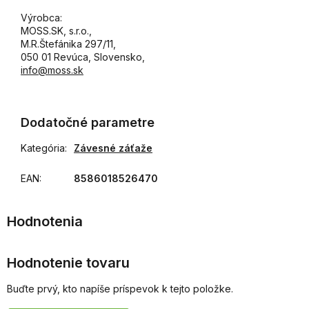
Výrobca:
MOSS.SK, s.r.o.,
M.R.Štefánika 297/11,
050 01 Revúca, Slovensko,
info@moss.sk
Dodatočné parametre
Kategória
:
Závesné záťaže
EAN
:
8586018526470
Hodnotenie tovaru
Buďte prvý, kto napíše príspevok k tejto položke.