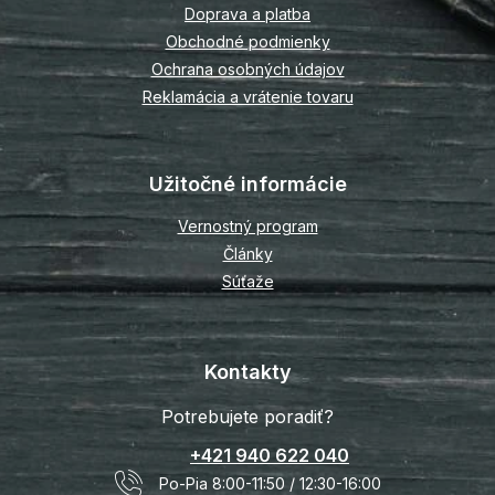
Doprava a platba
e
Obchodné podmienky
Ochrana osobných údajov
Reklamácia a vrátenie tovaru
Užitočné informácie
Vernostný program
Články
Súťaže
Kontakty
Potrebujete poradiť?
+421 940 622 040
Po-Pia 8:00-11:50 / 12:30-16:00