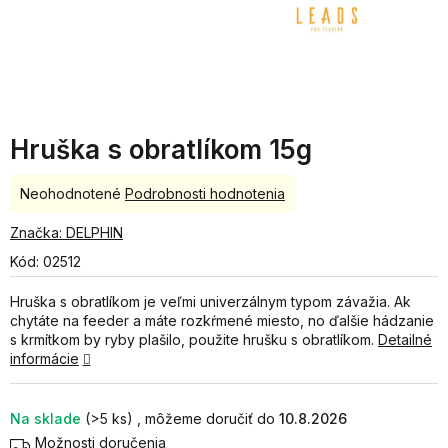
Hruška s obratlíkom 15g
Priemerné
Neohodnotené
Podrobnosti hodnotenia
hodnotenie
produktu
Značka:
DELPHIN
je
Kód:
02512
0,0
z
Hruška s obratlíkom je veľmi univerzálnym typom závažia. Ak
5
chytáte na feeder a máte rozkŕmené miesto, no ďalšie hádzanie
hviezdičiek.
s krmítkom by ryby plašilo, použite hrušku s obratlíkom.
Detailné
informácie
Na sklade
(>5 ks)
10.8.2026
Možnosti doručenia