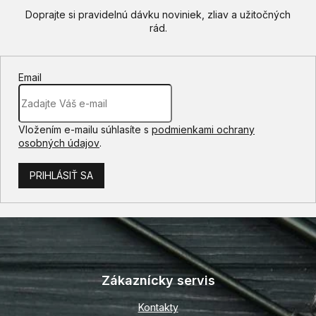
Email
Vložením e-mailu súhlasíte s
podmienkami ochrany
osobných údajov
.
PRIHLÁSIŤ SA
Z
á
p
Zákaznícky servis
ä
t
Kontakty
i