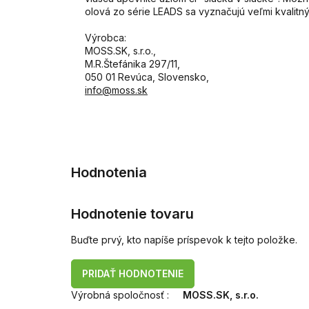
olová zo série LEADS sa vyznačujú veľmi kvalit
Výrobca:
MOSS.SK, s.r.o.,
M.R.Štefánika 297/11,
050 01 Revúca, Slovensko,
info@moss.sk
Hodnotenie tovaru
Buďte prvý, kto napíše príspevok k tejto položke.
PRIDAŤ HODNOTENIE
Výrobná spoločnosť
:
MOSS.SK, s.r.o.