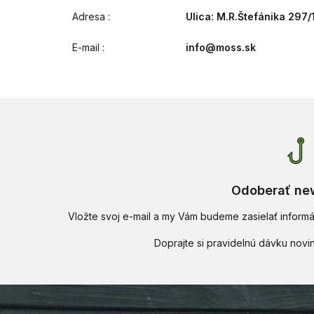
Adresa
:
Ulica: M.R.Štefánika 297/
E-mail
:
info@moss.sk
Odoberať new
Vložte svoj e-mail a my Vám budeme zasielať infor
Z