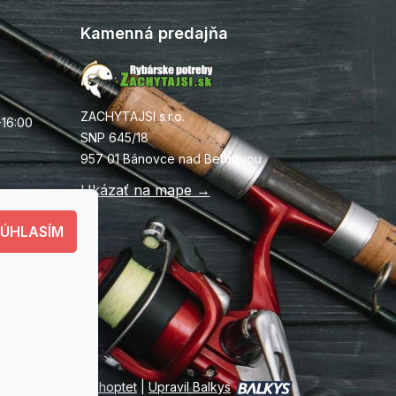
Kamenná predajňa
ZACHYTAJSI s.r.o.
-16:00
SNP 645/18
957 01 Bánovce nad Bebravou
Ukázať na mape →
SÚHLASÍM
Vytvoril Shoptet
|
Upravil Balkys