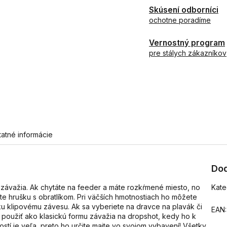
Skúsení odborníci
ochotne poradíme
Vernostný program
pre stálych zákazníkov
tatné informácie
Dod
 závažia. Ak chytáte na feeder a máte rozkŕmené miesto, no
Kate
ite hrušku s obratlíkom. Pri väčších hmotnostiach ho môžete
ku klipovému závesu. Ak sa vyberiete na dravce na plavák či
EAN
:
o použiť ako klasickú formu závažia na dropshot, kedy ho k
ostí je veľa, preto ho určite majte vo svojom vybavení! Všetky