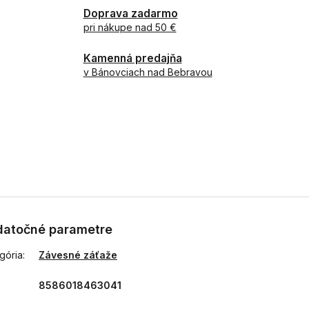
Doprava zadarmo
pri nákupe nad 50 €
Kamenná predajňa
v Bánovciach nad Bebravou
atočné parametre
gória
:
Závesné záťaže
8586018463041