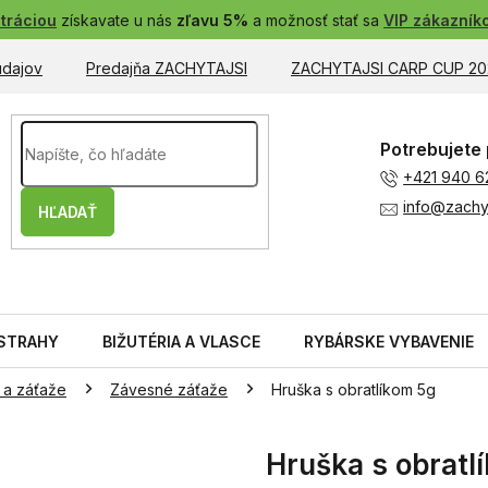
tráciou
získavate u nás
zľavu 5%
a možnosť stať sa
VIP zákazník
údajov
Predajňa ZACHYTAJSI
ZACHYTAJSI CARP CUP 20
Potrebujete 
+421 940 6
info@zachyt
HĽADAŤ
STRAHY
BIŽUTÉRIA A VLASCE
RYBÁRSKE VYBAVENIE
 a záťaže
Závesné záťaže
Hruška s obratlíkom 5g
Hruška s obratl