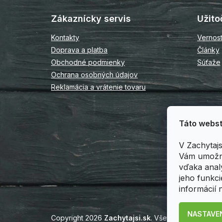
á
p
Zákaznícky servis
Užito
ä
t
Kontakty
Vernos
i
Doprava a platba
Články
e
Obchodné podmienky
Súťaže
Ochrana osobných údajov
Reklamácia a vrátenie tovaru
Táto webst
V Zachytaj
Vám umožni
vďaka anal
jeho funkci
informácií 
NASTAVE
Copyright 2026
Zachytajsi.sk
. Všetky práva vyhra