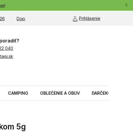
om
!
Prihlásenie
26
Doprava a platba
Moja objednávka
poradiť?
22 040
ajsi.sk
CAMPING
OBLEČENIE A OBUV
DARČEKOVÉ PREDM
íkom 5g