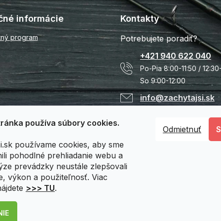
čné informácie
Kontakty
tný program
Potrebujete poradiť?
+421 940 622 040
Po-Pia 8:00-11:50 / 12:30
So 9:00-12:00
info@zachytajsi.sk
ránka používa súbory cookies.
Odmietnuť
si.sk používame cookies, aby sme
li pohodlné prehliadanie webu a
ýze prevádzky neustále zlepšovali
e, výkon a použiteľnosť. Viac
nájdete
>>> TU
.
NIE
dené.
Upraviť nastavenie cookies