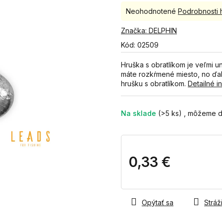
Priemerné
Neohodnotené
Podrobnosti 
hodnotenie
produktu
Značka:
DELPHIN
je
Kód:
02509
0,0
z
Hruška s obratlíkom je veľmi u
5
máte rozkŕmené miesto, no ďalš
hviezdičiek.
hrušku s obratlíkom.
Detailné i
Na sklade
(>5 ks)
0,33 €
Jednotková
cena:
Opýtať sa
Stráži