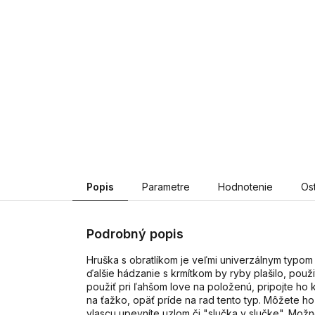
Popis
Parametre
Hodnotenie
Os
Podrobný popis
Hruška s obratlíkom je veľmi univerzálnym typom
ďalšie hádzanie s krmítkom by ryby plašilo, použ
použiť pri ľahšom love na položenú, pripojte ho 
na ťažko, opäť príde na rad tento typ. Môžete h
vlascu upevníte uzlom či "slučka v slučke". Možn