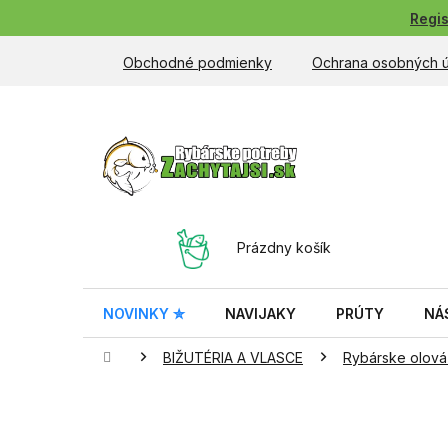
Prejsť
Regis
na
obsah
Obchodné podmienky
Ochrana osobných 
NÁKUPNÝ
Prázdny košík
KOŠÍK
NOVINKY ✮
NAVIJAKY
PRÚTY
NÁ
Domov
BIŽUTÉRIA A VLASCE
Rybárske olová