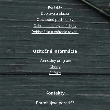
t
Kontakty
i
Doprava a platba
e
Obchodné podmienky
Ochrana osobných údajov
Reklamácia a vrátenie tovaru
Užitočné informácie
Vernostný program
Články
Súťaže
Kontakty
Potrebujete poradiť?