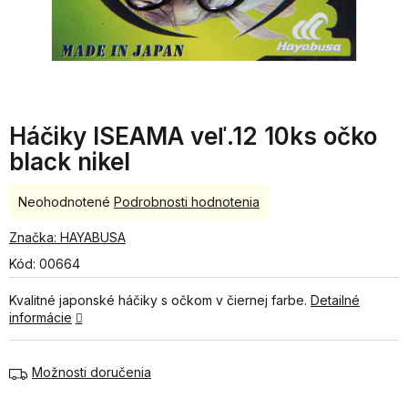
Háčiky ISEAMA veľ.12 10ks očko
black nikel
Priemerné
Neohodnotené
Podrobnosti hodnotenia
hodnotenie
produktu
Značka:
HAYABUSA
je
Kód:
00664
0,0
z
Kvalitné japonské háčiky s očkom v čiernej farbe.
Detailné
5
informácie
hviezdičiek.
Možnosti doručenia