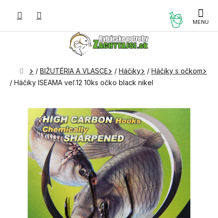
Prejsť
na
NÁKUP
obsah
KOŠÍK
Domov
/
BIŽUTÉRIA A VLASCE
/
Háčiky
/
Háčiky s očkom
/
Háčiky ISEAMA veľ.12 10ks očko black nikel