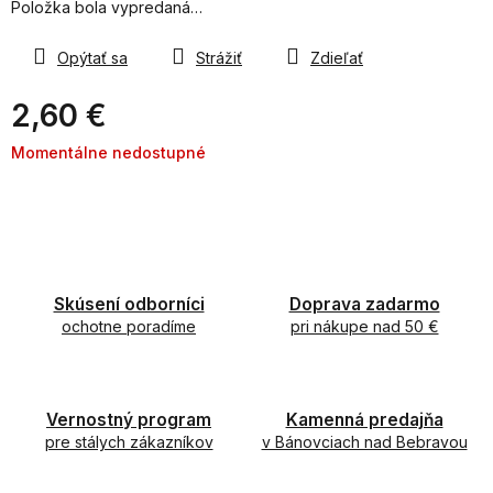
Položka bola vypredaná…
Opýtať sa
Strážiť
Zdieľať
2,60 €
Jednotková
Momentálne nedostupné
cena:
Skúsení odborníci
Doprava zadarmo
ochotne poradíme
pri nákupe nad 50 €
Vernostný program
Kamenná predajňa
pre stálych zákazníkov
v Bánovciach nad Bebravou