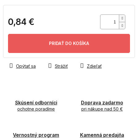
0,84 €
Jednotková
cena:
PRIDAŤ DO KOŠÍKA
Opýtať sa
Strážiť
Zdieľať
Skúsení odborníci
Doprava zadarmo
ochotne poradíme
pri nákupe nad 50 €
Vernostný program
Kamenná predajňa