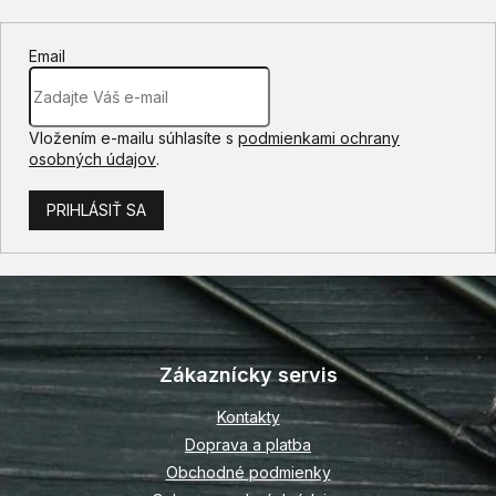
Email
Vložením e-mailu súhlasíte s
podmienkami ochrany
osobných údajov
.
PRIHLÁSIŤ SA
Z
á
p
Zákaznícky servis
ä
t
Kontakty
i
Doprava a platba
e
Obchodné podmienky