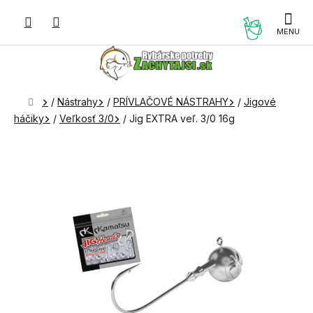
Prejsť
na
NÁKUP
obsah
KOŠÍK
Domov
/
Nástrahy
/
PRÍVLAČOVÉ NÁSTRAHY
/
Jigové
háčiky
/
Veľkosť 3/0
/
Jig EXTRA veľ. 3/0 16g