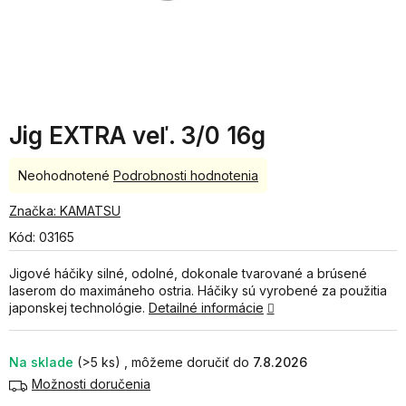
Jig EXTRA veľ. 3/0 16g
Priemerné
Neohodnotené
Podrobnosti hodnotenia
hodnotenie
produktu
Značka:
KAMATSU
je
Kód:
03165
0,0
z
Jigové háčiky silné, odolné, dokonale tvarované a brúsené
5
laserom do maximáneho ostria. Háčiky sú vyrobené za použitia
hviezdičiek.
japonskej technológie.
Detailné informácie
Na sklade
(>5 ks)
7.8.2026
Možnosti doručenia