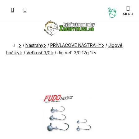
Prejsť
na
NÁKUP
obsah
KOŠÍK
Domov
/
Nástrahy
/
PRÍVLAČOVÉ NÁSTRAHY
/
Jigové
háčiky
/
Veľkosť 3/0
/
Jig veľ. 3/0 12g 1ks