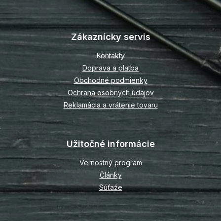
Z
á
p
Zákaznícky servis
ä
t
Kontakty
i
Doprava a platba
e
Obchodné podmienky
Ochrana osobných údajov
Reklamácia a vrátenie tovaru
Užitočné informácie
Vernostný program
Články
Súťaže