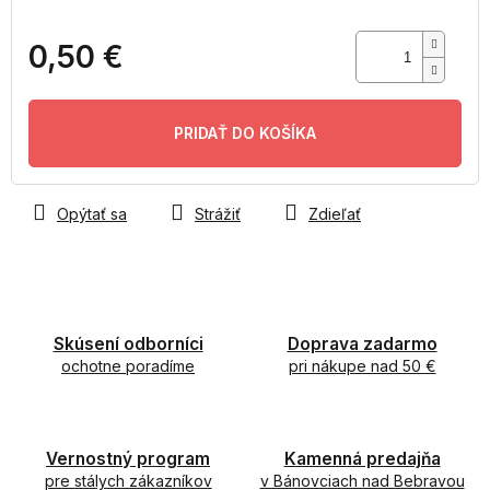
0,50 €
Jednotková
cena:
PRIDAŤ DO KOŠÍKA
Opýtať sa
Strážiť
Zdieľať
Skúsení odborníci
Doprava zadarmo
ochotne poradíme
pri nákupe nad 50 €
Vernostný program
Kamenná predajňa
pre stálych zákazníkov
v Bánovciach nad Bebravou