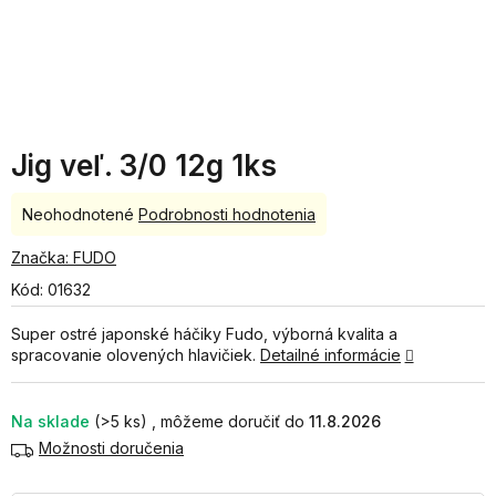
Jig veľ. 3/0 12g 1ks
Priemerné
Neohodnotené
Podrobnosti hodnotenia
hodnotenie
produktu
Značka:
FUDO
je
Kód:
01632
0,0
z
Super ostré japonské háčiky Fudo, výborná kvalita a
5
spracovanie olovených hlavičiek.
Detailné informácie
hviezdičiek.
Na sklade
(>5 ks)
11.8.2026
Možnosti doručenia