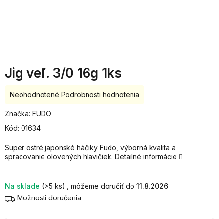
Jig veľ. 3/0 16g 1ks
Priemerné
Neohodnotené
Podrobnosti hodnotenia
hodnotenie
produktu
Značka:
FUDO
je
Kód:
01634
0,0
z
Super ostré japonské háčiky Fudo, výborná kvalita a
5
spracovanie olovených hlavičiek.
Detailné informácie
hviezdičiek.
Na sklade
(>5 ks)
11.8.2026
Možnosti doručenia