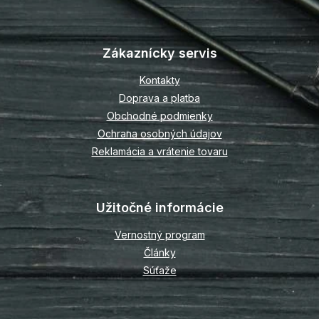
Z
á
p
Zákaznícky servis
ä
t
Kontakty
i
Doprava a platba
e
Obchodné podmienky
Ochrana osobných údajov
Reklamácia a vrátenie tovaru
Užitočné informácie
Vernostný program
Články
Súťaže