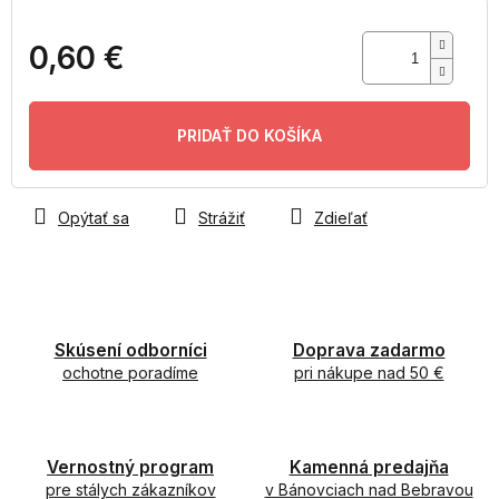
0,60 €
Jednotková
cena:
PRIDAŤ DO KOŠÍKA
Opýtať sa
Strážiť
Zdieľať
Skúsení odborníci
Doprava zadarmo
ochotne poradíme
pri nákupe nad 50 €
Vernostný program
Kamenná predajňa
pre stálych zákazníkov
v Bánovciach nad Bebravou