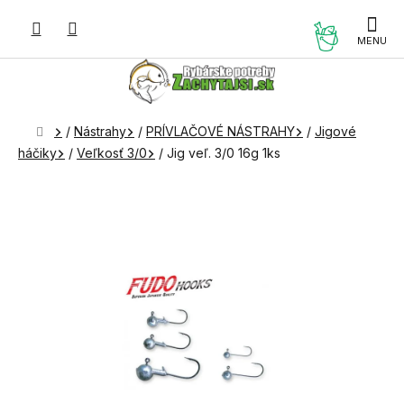
Prejsť
na
NÁKUP
obsah
KOŠÍK
Domov
/
Nástrahy
/
PRÍVLAČOVÉ NÁSTRAHY
/
Jigové
háčiky
/
Veľkosť 3/0
/
Jig veľ. 3/0 16g 1ks