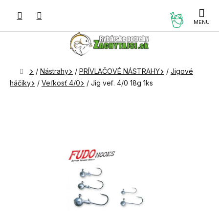
Prejsť
na
NÁKUP
obsah
KOŠÍK
Domov
/
Nástrahy
/
PRÍVLAČOVÉ NÁSTRAHY
/
Jigové
háčiky
/
Veľkosť 4/0
/
Jig veľ. 4/0 18g 1ks