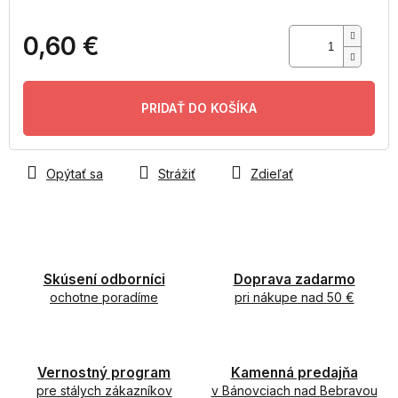
0,60 €
Jednotková
cena:
PRIDAŤ DO KOŠÍKA
Opýtať sa
Strážiť
Zdieľať
Skúsení odborníci
Doprava zadarmo
ochotne poradíme
pri nákupe nad 50 €
Vernostný program
Kamenná predajňa
pre stálych zákazníkov
v Bánovciach nad Bebravou