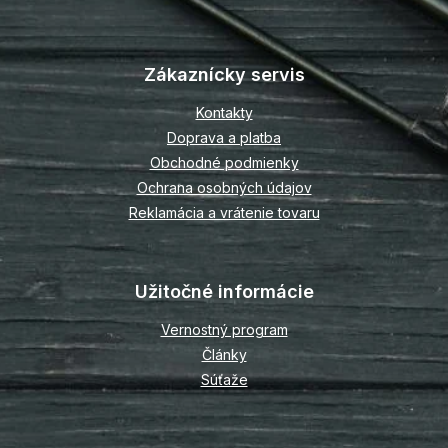
Z
á
p
Zákaznícky servis
ä
t
Kontakty
i
Doprava a platba
e
Obchodné podmienky
Ochrana osobných údajov
Reklamácia a vrátenie tovaru
Užitočné informácie
Vernostný program
Články
Súťaže