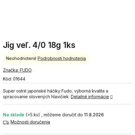
Jig veľ. 4/0 18g 1ks
Priemerné
Neohodnotené
Podrobnosti hodnotenia
hodnotenie
produktu
Značka:
FUDO
je
Kód:
01644
0,0
z
Super ostré japonské háčiky Fudo, výborná kvalita a
5
spracovanie olovených hlavičiek.
Detailné informácie
hviezdičiek.
Na sklade
(>5 ks)
11.8.2026
Možnosti doručenia