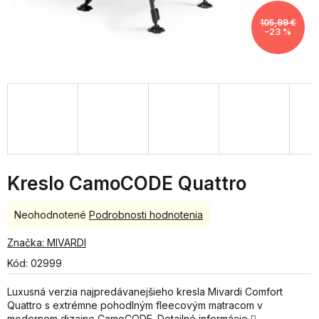
105,99 €
–23 %
Kreslo CamoCODE Quattro
Priemerné
Neohodnotené
Podrobnosti hodnotenia
hodnotenie
produktu
Značka:
MIVARDI
je
Kód:
02999
0,0
z
Luxusná verzia najpredávanejšieho kresla Mivardi Comfort
5
Quattro s extrémne pohodlným fleecovým matracom v
hviezdičiek.
modernom dizajne CamoCODE.
Detailné informácie