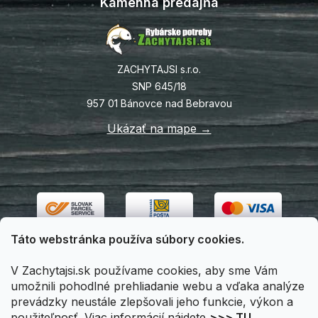
Kamenná predajňa
ZACHYTAJSI s.r.o.
SNP 645/18
957 01 Bánovce nad Bebravou
Ukázať na mape →
Táto webstránka používa súbory cookies.
V Zachytajsi.sk používame cookies, aby sme Vám
umožnili pohodlné prehliadanie webu a vďaka analýze
prevádzky neustále zlepšovali jeho funkcie, výkon a
použiteľnosť. Viac informácií nájdete
>>> TU
.