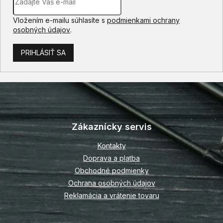
Vložením e-mailu súhlasíte s
podmienkami ochrany
osobných údajov
.
PRIHLÁSIŤ SA
Z
á
p
Zákaznícky servis
ä
t
Kontakty
i
Doprava a platba
e
Obchodné podmienky
Ochrana osobných údajov
Reklamácia a vrátenie tovaru