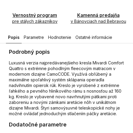
Vernostný program
Kamenná predajňa
pre stálych zákazníkov
v Bánovciach nad Bebravou
Popis
Parametre
Hodnotenie
Ostatné informácie
Podrobný popis
Luxusná verzia najpredávanejšieho kresla Mivardi Comfort
Quattro s extrémne pohodlným fleecovým matracom v
modernom dizajne CamoCODE. Využívá obľúbený a
maximálne spoľahlivý systém sklápania operadla
nadvihnutím opierok rúk. Kreslo je vyrobené z extrémne
ľahkého a pevného hliníkového rámu s nosnosťou až 160
kg. Kreslo je vybavené novo navrhnutými pätkami proti
zaboreniu a novými zámkami aretácie nôh v unikátnom
dizajne Mivardi. Štyri samovýsuvné teleskopické nohy je
možné ovládať jednoduchým stlačením páčky aretácie.
Dodatočné parametre