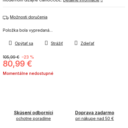
Možnosti doručenia
Položka bola vypredaná…
Opýtať sa
Strážiť
Zdieľať
105,99 €
–23 %
80,99 €
Jednotková
Momentálne nedostupné
cena:
Skúsení odborníci
Doprava zadarmo
ochotne poradíme
pri nákupe nad 50 €