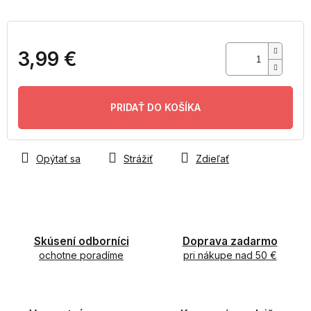
3,99 €
Jednotková
cena:
PRIDAŤ DO KOŠÍKA
Opýtať sa
Strážiť
Zdieľať
Skúsení odborníci
Doprava zadarmo
ochotne poradíme
pri nákupe nad 50 €