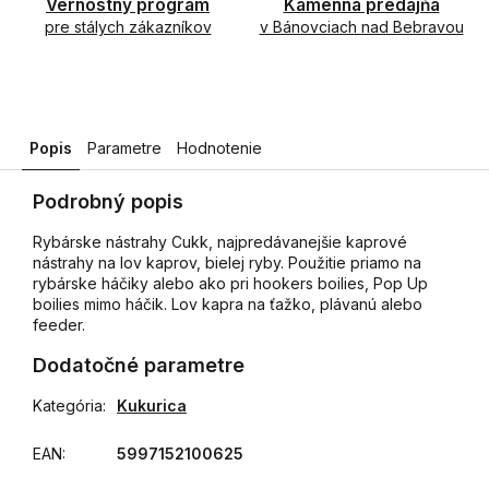
Vernostný program
Kamenná predajňa
pre stálych zákazníkov
v Bánovciach nad Bebravou
Popis
Parametre
Hodnotenie
Podrobný popis
Rybárske nástrahy Cukk, najpredávanejšie kaprové
nástrahy na lov kaprov, bielej ryby. Použitie priamo na
rybárske háčiky alebo ako pri hookers boilies, Pop Up
boilies mimo háčik. Lov kapra na ťažko, plávanú alebo
feeder.
Dodatočné parametre
Kategória
:
Kukurica
EAN
:
5997152100625