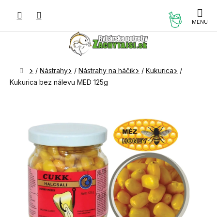
Prejsť
na
NÁKUP
obsah
KOŠÍK
Domov
/
Nástrahy
/
Nástrahy na háčik
/
Kukurica
/
Kukurica bez nálevu MED 125g