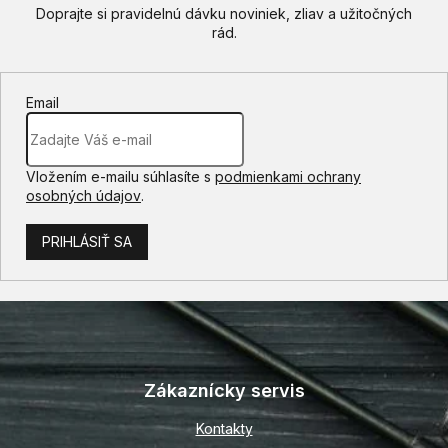
Email
Vložením e-mailu súhlasíte s
podmienkami ochrany
osobných údajov
.
PRIHLÁSIŤ SA
Z
á
p
Zákaznícky servis
ä
t
Kontakty
i