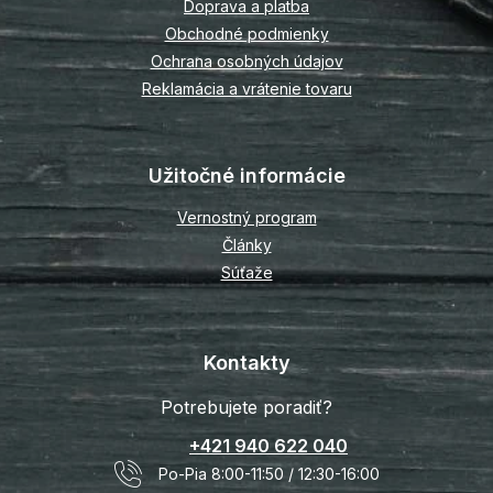
Doprava a platba
e
Obchodné podmienky
Ochrana osobných údajov
Reklamácia a vrátenie tovaru
Užitočné informácie
Vernostný program
Články
Súťaže
Kontakty
Potrebujete poradiť?
+421 940 622 040
Po-Pia 8:00-11:50 / 12:30-16:00