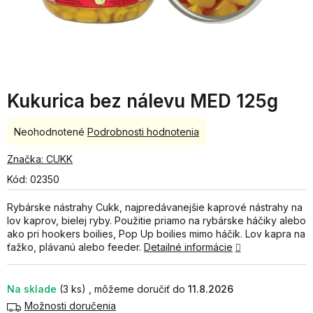
Kukurica bez nálevu MED 125g
Priemerné
Neohodnotené
Podrobnosti hodnotenia
hodnotenie
produktu
Značka:
CUKK
je
Kód:
02350
0,0
z
Rybárske nástrahy Cukk, najpredávanejšie kaprové nástrahy na
5
lov kaprov, bielej ryby. Použitie priamo na rybárske háčiky alebo
hviezdičiek.
ako pri hookers boilies, Pop Up boilies mimo háčik. Lov kapra na
ťažko, plávanú alebo feeder.
Detailné informácie
Na sklade
(3 ks)
11.8.2026
Možnosti doručenia