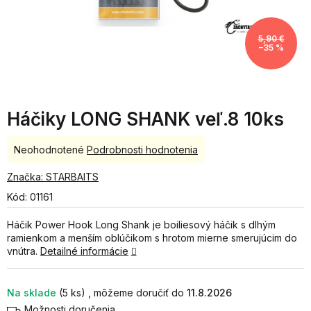
5,90 €
–35 %
Háčiky LONG SHANK veľ.8 10ks
Priemerné
Neohodnotené
Podrobnosti hodnotenia
hodnotenie
produktu
Značka:
STARBAITS
je
Kód:
01161
0,0
z
Háčik Power Hook Long Shank je boiliesový háčik s dlhým
5
ramienkom a menším oblúčikom s hrotom mierne smerujúcim do
hviezdičiek.
vnútra.
Detailné informácie
Na sklade
(5 ks)
11.8.2026
Možnosti doručenia