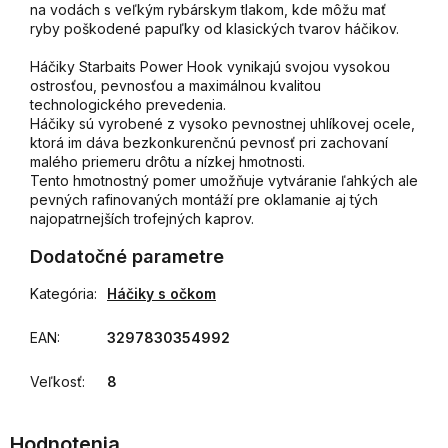
na vodách s veľkým rybárskym tlakom, kde môžu mať
ryby poškodené papuľky od klasických tvarov háčikov.
Háčiky Starbaits Power Hook vynikajú svojou vysokou
ostrosťou, pevnosťou a maximálnou kvalitou
technologického prevedenia.
Háčiky sú vyrobené z vysoko pevnostnej uhlíkovej ocele,
ktorá im dáva bezkonkurenčnú pevnosť pri zachovaní
malého priemeru drôtu a nízkej hmotnosti.
Tento hmotnostný pomer umožňuje vytváranie ľahkých ale
pevných rafinovaných montáží pre oklamanie aj tých
najopatrnejších trofejných kaprov.
Dodatočné parametre
Kategória
:
Háčiky s očkom
EAN
:
3297830354992
Veľkosť
:
8