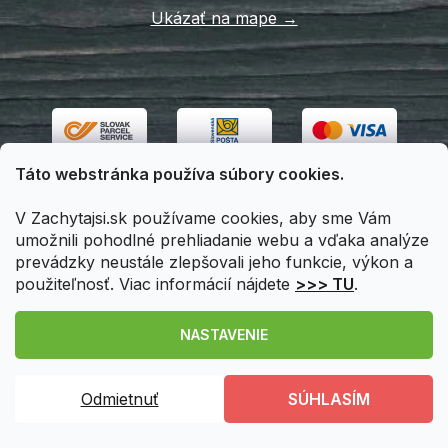
Ukázať na mape →
Táto webstránka používa súbory cookies.
V Zachytajsi.sk používame cookies, aby sme Vám
umožnili pohodlné prehliadanie webu a vďaka analýze
prevádzky neustále zlepšovali jeho funkcie, výkon a
použiteľnosť. Viac informácií nájdete
>>> TU
.
Vytvoril Shoptet
|
Upravil Balkys
NASTAVENIE
Copyright 2026
Zachytajsi.sk
. Všetky práva vyhradené.
Odmietnuť
SÚHLASÍM
Upraviť nastavenie cookies
Registráciou
získavate u nás
zľavu 5%
a možnosť stať sa
VIP zákazníkom
!