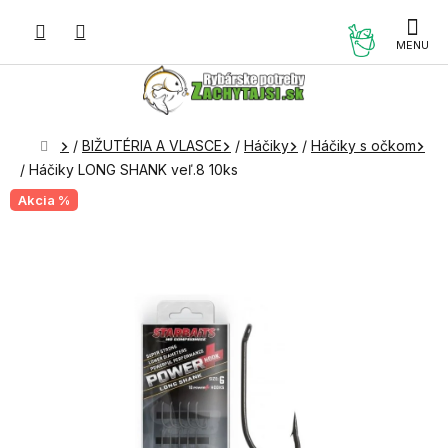
Prejsť
na
NÁKUP
obsah
KOŠÍK
Domov
/
BIŽUTÉRIA A VLASCE
/
Háčiky
/
Háčiky s očkom
/
Háčiky LONG SHANK veľ.8 10ks
Akcia %