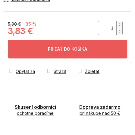
5,90 €
–35 %
3,83 €
Jednotková
cena:
PRIDAŤ DO KOŠÍKA
Opýtať sa
Strážiť
Zdieľať
Skúsení odborníci
Doprava zadarmo
ochotne poradíme
pri nákupe nad 50 €