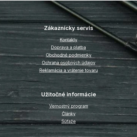
Z
á
p
Zákaznícky servis
ä
t
Kontakty
i
Doprava a platba
e
Obchodné podmienky
Ochrana osobných údajov
Reklamácia a vrátenie tovaru
Užitočné informácie
Vernostný program
Články
Súťaže