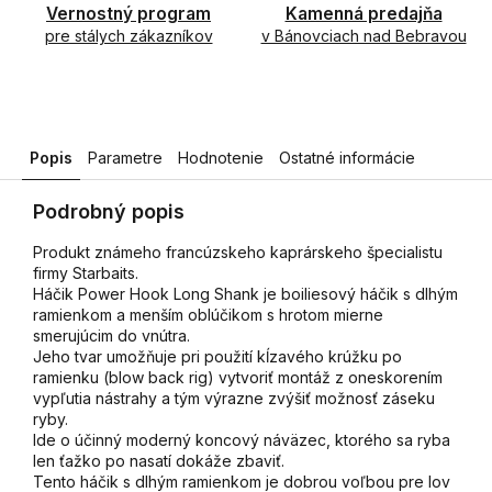
Vernostný program
Kamenná predajňa
pre stálych zákazníkov
v Bánovciach nad Bebravou
Popis
Parametre
Hodnotenie
Ostatné informácie
Podrobný popis
Produkt známeho francúzskeho kaprárskeho špecialistu
firmy Starbaits.
Háčik Power Hook Long Shank je boiliesový háčik s dlhým
ramienkom a menším oblúčikom s hrotom mierne
smerujúcim do vnútra.
Jeho tvar umožňuje pri použití kĺzavého krúžku po
ramienku (blow back rig) vytvoriť montáž z oneskorením
vypľutia nástrahy a tým výrazne zvýšiť možnosť záseku
ryby.
Ide o účinný moderný koncový náväzec, ktorého sa ryba
len ťažko po nasatí dokáže zbaviť.
Tento háčik s dlhým ramienkom je dobrou voľbou pre lov