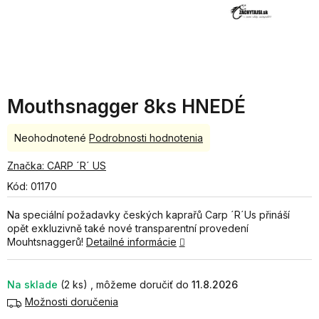
Mouthsnagger 8ks HNEDÉ
Priemerné
Neohodnotené
Podrobnosti hodnotenia
hodnotenie
produktu
Značka:
CARP ´R´ US
je
Kód:
01170
0,0
z
Na speciální požadavky českých kaprařů Carp ´R´Us přináší
5
opět exkluzivně také nové transparentní provedení
hviezdičiek.
Mouhtsnaggerů!
Detailné informácie
Na sklade
(2 ks)
11.8.2026
Možnosti doručenia