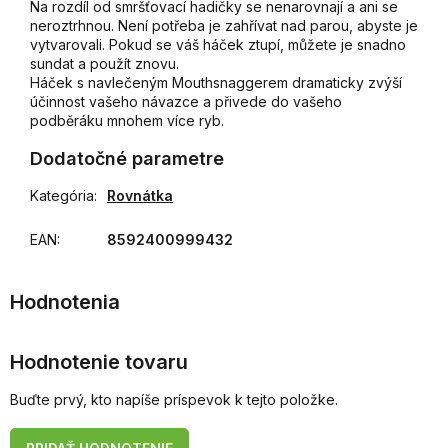
Na rozdíl od smršťovací hadičky se nenarovnají a ani se
neroztrhnou. Není potřeba je zahřívat nad parou, abyste je
vytvarovali. Pokud se váš háček ztupí, můžete je snadno
sundat a použít znovu.
Háček s navlečeným Mouthsnaggerem dramaticky zvýší
účinnost vašeho návazce a přivede do vašeho
podběráku mnohem více ryb.
Dodatočné parametre
Kategória
:
Rovnátka
EAN
:
8592400999432
Hodnotenie tovaru
Buďte prvý, kto napíše príspevok k tejto položke.