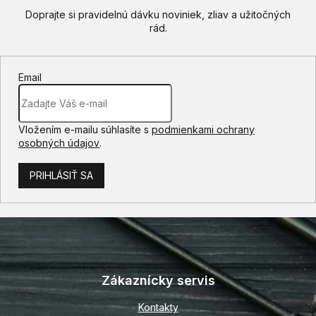
Email
Vložením e-mailu súhlasíte s
podmienkami ochrany
osobných údajov
.
PRIHLÁSIŤ SA
Z
á
p
Zákaznícky servis
ä
t
Kontakty
i