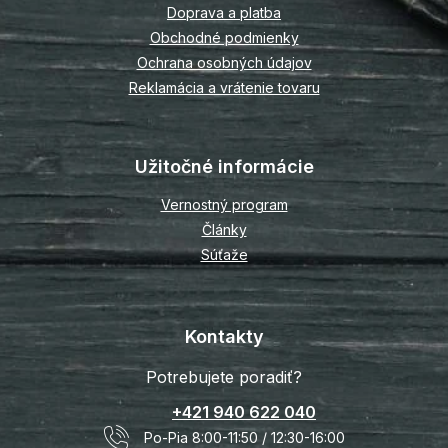
Doprava a platba
e
Obchodné podmienky
Ochrana osobných údajov
Reklamácia a vrátenie tovaru
Užitočné informácie
Vernostný program
Články
Súťaže
Kontakty
Potrebujete poradiť?
+421 940 622 040
Po-Pia 8:00-11:50 / 12:30-16:00