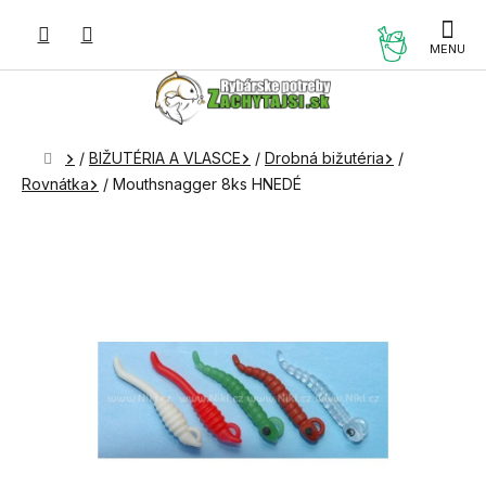
Prejsť
na
NÁKUP
obsah
KOŠÍK
Domov
/
BIŽUTÉRIA A VLASCE
/
Drobná bižutéria
/
Rovnátka
/
Mouthsnagger 8ks HNEDÉ