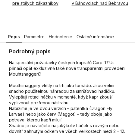
pre stálych zákazníkov
v Bánovciach nad Bebravou
Popis
Parametre
Hodnotenie
Ostatné informácie
Podrobný popis
Na speciální požadavky českých kaprařů Carp ´R´Us
přináší opět exkluzivně také nové transparentní provedení
Mouhtsnaggerů!
Mouthsnaggery vlétly na trh jako tornádo. Jsou velmi
snadno použitelnou náhradou za smršťovací hadičku.
Vylepšují rotaci háčku v momentě, když kapr zkouší
vyplivnout pozřenou nástrahu.
Nabízíme je ve dvou verzích – patentka (Dragon Fly
Larvae) nebo jako červ (Maggot) – tedy oboje jako
potrava, kterou kapři milují.
Snadno je navlečete na jakýkoliv háček s rovným nebo
dovnitř zahnutým očkem ve všech velikostech mezi 2 – 12.