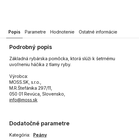
Popis
Parametre
Hodnotenie
Ostatné informácie
Podrobný popis
Základná rybárska pomôcka, ktorá slúži k šetrnému
uvoľneniu háčika z tlamy ryby.
Výrobca:
MOSS.SK, s.r.o.,
M.R.Štefánika 297/11,
050 01 Revúca, Slovensko,
info@moss.sk
Dodatočné parametre
Kategória
:
Peány