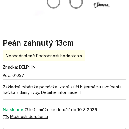
Peán zahnutý 13cm
Priemerné
Neohodnotené
Podrobnosti hodnotenia
hodnotenie
produktu
Značka:
DELPHIN
je
Kód:
01097
0,0
z
Základná rybárska pomôcka, ktorá slúži k šetrnému uvoľneniu
5
háčika z tlamy ryby.
Detailné informácie
hviezdičiek.
Na sklade
(3 ks)
10.8.2026
Možnosti doručenia