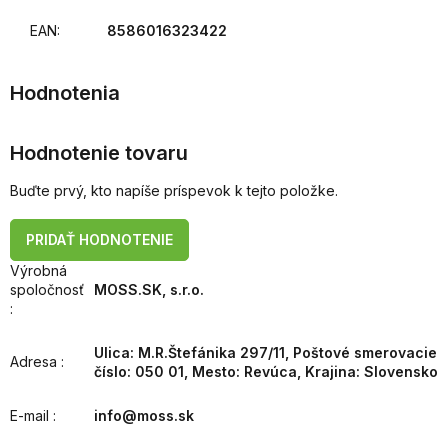
EAN
:
8586016323422
Hodnotenie tovaru
Buďte prvý, kto napíše príspevok k tejto položke.
PRIDAŤ HODNOTENIE
Výrobná
spoločnosť
MOSS.SK, s.r.o.
:
Ulica: M.R.Štefánika 297/11, Poštové smerovacie
Adresa
:
číslo: 050 01, Mesto: Revúca, Krajina: Slovensko
E-mail
:
info@moss.sk