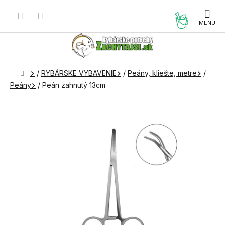
Prejsť
na
NÁKUP
obsah
KOŠÍK
Domov
/
RYBÁRSKE VYBAVENIE
/
Peány, kliešte, metre
/
Peány
/
Peán zahnutý 13cm