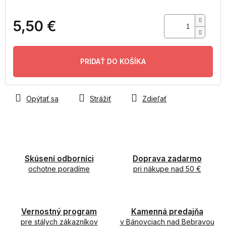
5,50 €
Jednotková
cena:
PRIDAŤ DO KOŠÍKA
Opýtať sa
Strážiť
Zdieľať
Skúsení odborníci
Doprava zadarmo
ochotne poradíme
pri nákupe nad 50 €
Vernostný program
Kamenná predajňa
pre stálych zákazníkov
v Bánovciach nad Bebravou