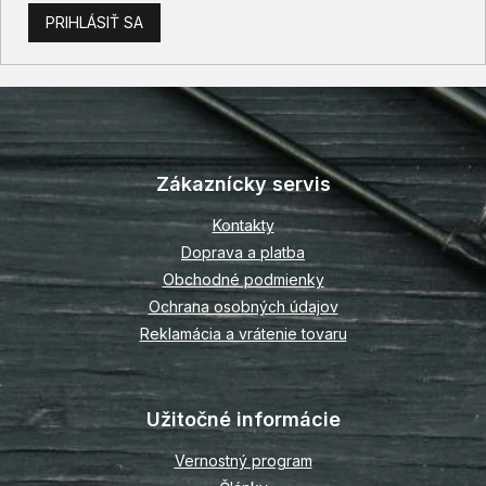
PRIHLÁSIŤ SA
Z
á
p
Zákaznícky servis
ä
t
Kontakty
i
Doprava a platba
e
Obchodné podmienky
Ochrana osobných údajov
Reklamácia a vrátenie tovaru
Užitočné informácie
Vernostný program