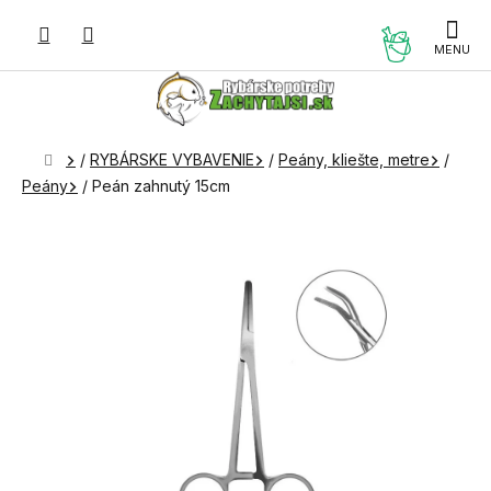
Prejsť
na
NÁKUP
obsah
KOŠÍK
Domov
/
RYBÁRSKE VYBAVENIE
/
Peány, kliešte, metre
/
Peány
/
Peán zahnutý 15cm