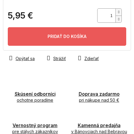
5,95 €
Jednotková
cena:
PRIDAŤ DO KOŠÍKA
Opýtať sa
Strážiť
Zdieľať
Skúsení odborníci
Doprava zadarmo
ochotne poradíme
pri nákupe nad 50 €
Vernostný program
Kamenná predajňa
pre stálych zákazníkov
v Bánovciach nad Bebravou