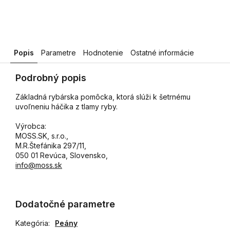
Popis
Parametre
Hodnotenie
Ostatné informácie
Podrobný popis
Základná rybárska pomôcka, ktorá slúži k šetrnému
uvoľneniu háčika z tlamy ryby.
Výrobca:
MOSS.SK, s.r.o.,
M.R.Štefánika 297/11,
050 01 Revúca, Slovensko,
info@moss.sk
Dodatočné parametre
Kategória
:
Peány