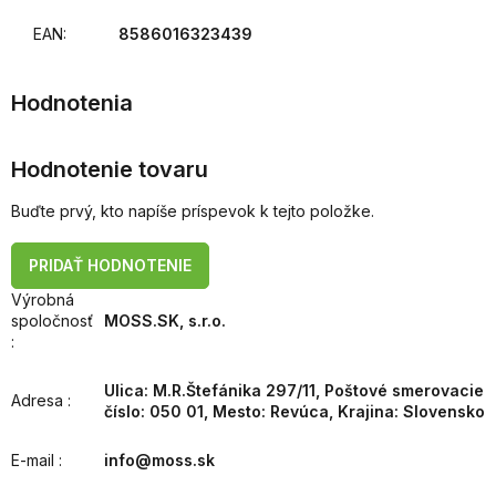
EAN
:
8586016323439
Hodnotenie tovaru
Buďte prvý, kto napíše príspevok k tejto položke.
PRIDAŤ HODNOTENIE
Výrobná
spoločnosť
MOSS.SK, s.r.o.
:
Ulica: M.R.Štefánika 297/11, Poštové smerovacie
Adresa
:
číslo: 050 01, Mesto: Revúca, Krajina: Slovensko
E-mail
:
info@moss.sk