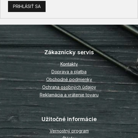
PRIHLÁSIŤ SA
Z
á
p
Zákaznícky servis
ä
t
Kontakty
i
Doprava a platba
e
Obchodné podmienky
Ochrana osobných údajov
Reklamácia a vrátenie tovaru
Užitočné informácie
Vernostný program