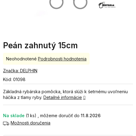
Peán zahnutý 15cm
Priemerné
Neohodnotené
Podrobnosti hodnotenia
hodnotenie
produktu
Značka:
DELPHIN
je
Kód:
01098
0,0
z
Základná rybárska pomôcka, ktorá slúži k šetrnému uvoľneniu
5
háčika z tlamy ryby.
Detailné informácie
hviezdičiek.
Na sklade
(1 ks)
11.8.2026
Možnosti doručenia