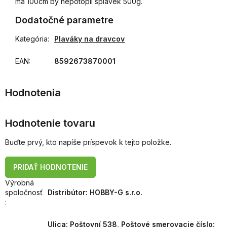
má 100cm by nepotopil splávek 500g.
Dodatočné parametre
Kategória
:
Plaváky na dravcov
EAN
:
8592673870001
Hodnotenie tovaru
Buďte prvý, kto napíše príspevok k tejto položke.
PRIDAŤ HODNOTENIE
Výrobná
spoločnosť
Distribútor: HOBBY-G s.r.o.
:
Ulica: Poštovní 538, Poštové smerovacie číslo: