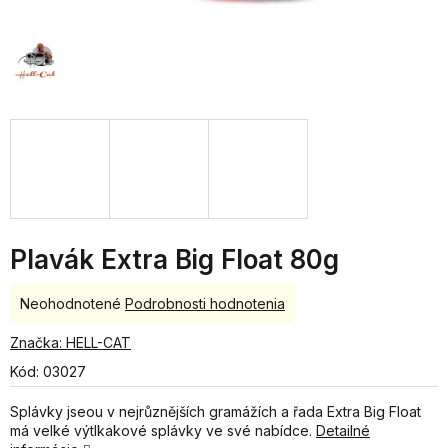
Plavák Extra Big Float 80g
Priemerné
Neohodnotené
Podrobnosti hodnotenia
hodnotenie
produktu
Značka:
HELL-CAT
je
Kód:
03027
0,0
z
Splávky jseou v nejrůznějších gramážích a řada Extra Big Float
5
má velké výtlkakové splávky ve své nabídce.
Detailné
hviezdičiek.