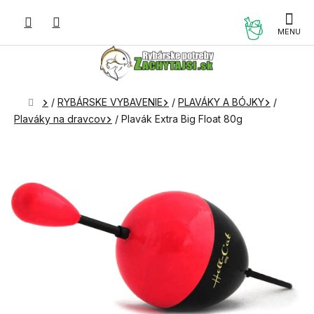
Prejsť
na
NÁKUP
obsah
KOŠÍK
Domov
/
RYBÁRSKE VYBAVENIE
/
PLAVÁKY A BÓJKY
/
Plaváky na dravcov
/
Plavák Extra Big Float 80g