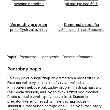
ochotne poradíme
pri nákupe nad 50 €
Vernostný program
Kamenná predajňa
pre stálych zákazníkov
v Bánovciach nad Bebravou
Popis
Parametre
Hodnotenie
Ostatné informácie
Podrobný popis
Splávky jseou v nejrůznějších gramážích a řada Extra Big
Float má velké výtlkakové splávky ve své nabídce.
Při rybaření nebude pak žádný problém nastražit nástrahu
i 50-60cm dlouhou, aniž by splávek zmizel pod hladinou.
Ppoto si musíte zvolit správnou velikost. Sumec je
predátor, kterému nevadí tah, ale vadí mu pouze trh,
škubnutí.. Proto vůbec nemějte obavu, že by sumec, který