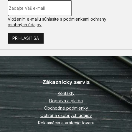
Vložením e-mailu súhlasíte s
podmienkami ochrany
osobných údajov
.
PRIHLÁSIŤ SA
Z
á
p
Zákaznícky servis
ä
t
Kontakty
i
Doprava a platba
e
Obchodné podmienky
Ochrana osobných údajov
Reklamácia a vrátenie tovaru