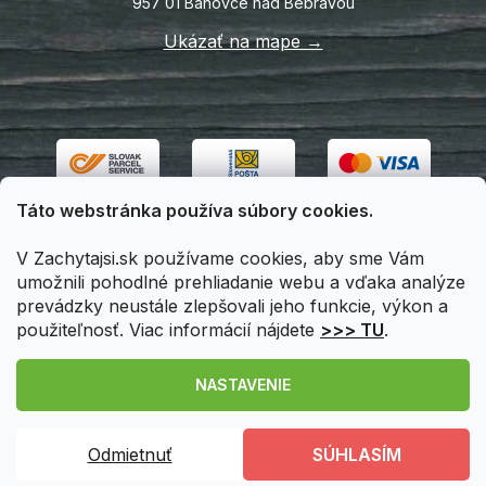
957 01 Bánovce nad Bebravou
Ukázať na mape →
Táto webstránka používa súbory cookies.
V Zachytajsi.sk používame cookies, aby sme Vám
umožnili pohodlné prehliadanie webu a vďaka analýze
prevádzky neustále zlepšovali jeho funkcie, výkon a
použiteľnosť. Viac informácií nájdete
>>> TU
.
Vytvoril Shoptet
|
Upravil Balkys
NASTAVENIE
Copyright 2026
Zachytajsi.sk
. Všetky práva vyhradené.
Odmietnuť
SÚHLASÍM
Upraviť nastavenie cookies
Registráciou
získavate u nás
zľavu 5%
a možnosť stať sa