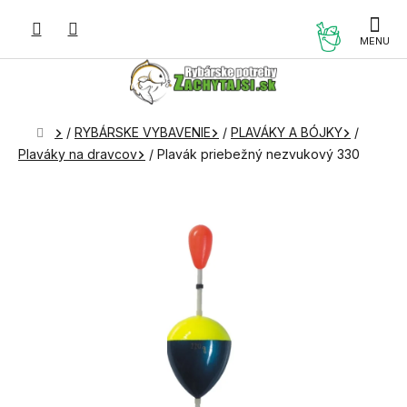
Prejsť
na
NÁKUP
obsah
KOŠÍK
Domov
/
RYBÁRSKE VYBAVENIE
/
PLAVÁKY A BÓJKY
/
Plaváky na dravcov
/
Plavák priebežný nezvukový 330