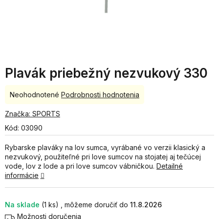
Plavák priebežný nezvukový 330
Priemerné
Neohodnotené
Podrobnosti hodnotenia
hodnotenie
produktu
Značka:
SPORTS
je
Kód:
03090
0,0
z
Rybarske plaváky na lov sumca, vyrábané vo verzii klasický a
5
nezvukový, použiteľné pri love sumcov na stojatej aj tečúcej
hviezdičiek.
vode, lov z lode a pri love sumcov vábničkou.
Detailné
informácie
Na sklade
(1 ks)
11.8.2026
Možnosti doručenia