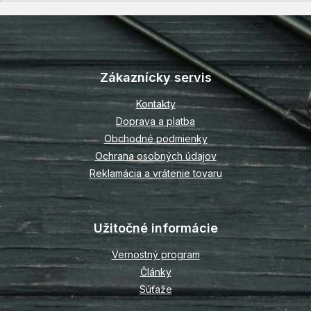
Z
á
p
Zákaznícky servis
ä
t
Kontakty
i
Doprava a platba
e
Obchodné podmienky
Ochrana osobných údajov
Reklamácia a vrátenie tovaru
Užitočné informácie
Vernostný program
Články
Súťaže