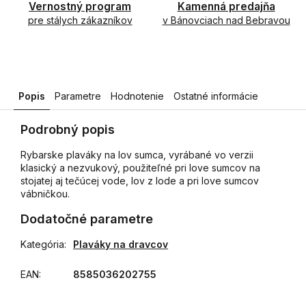
Vernostný program
Kamenná predajňa
pre stálych zákazníkov
v Bánovciach nad Bebravou
Popis
Parametre
Hodnotenie
Ostatné informácie
Podrobný popis
Rybarske plaváky na lov sumca, vyrábané vo verzii
klasický a nezvukový, použiteľné pri love sumcov na
stojatej aj tečúcej vode, lov z lode a pri love sumcov
vábničkou.
Dodatočné parametre
Kategória
:
Plaváky na dravcov
EAN
:
8585036202755