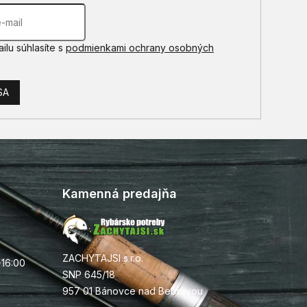
ilu súhlasíte s
podmienkami ochrany osobných
SA
Kamenná predajňa
ZACHYTAJSI s.r.o.
-16:00
SNP 645/18
957 01 Bánovce nad Bebravou