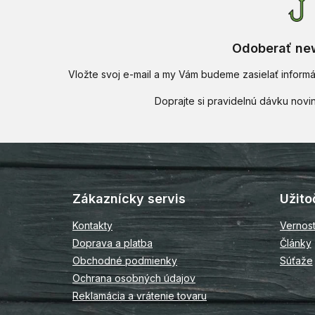
Odoberať new
Vložte svoj e-mail a my Vám budeme zasielať infor
Z
á
p
Zákaznícky servis
Užito
ä
t
Kontakty
Vernos
i
Doprava a platba
Články
e
Obchodné podmienky
Súťaže
Ochrana osobných údajov
Reklamácia a vrátenie tovaru