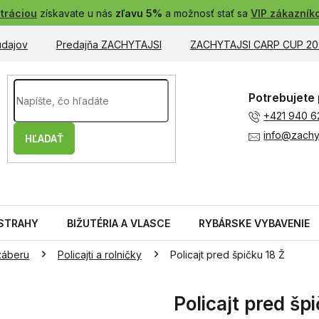
tráciou
získavate u nás
zľavu 5%
a možnosť stať sa
VIP zákazník
údajov
Predajňa ZACHYTAJSI
ZACHYTAJSI CARP CUP 20
Potrebujete 
+421 940 6
info@zachyt
HĽADAŤ
STRAHY
BIŽUTÉRIA A VLASCE
RYBÁRSKE VYBAVENIE
 záberu
Policajti a rolničky
Policajt pred špičku 18 Ž
Policajt pred šp