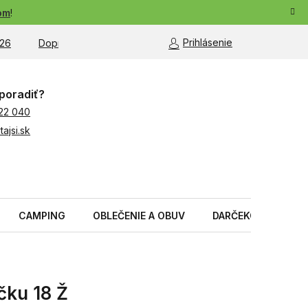
om
!
Prihlásenie
26
Doprava a platba
Moja objednávka
poradiť?
22 040
ajsi.sk
CAMPING
OBLEČENIE A OBUV
DARČEKOVÉ PREDM
ičku 18 Ž