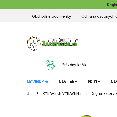
Prejsť
Regis
na
obsah
Obchodné podmienky
Ochrana osobných 
NÁKUPNÝ
Prázdny košík
KOŠÍK
NOVINKY ✮
NAVIJAKY
PRÚTY
NÁ
Domov
RYBÁRSKE VYBAVENIE
Signalizátory