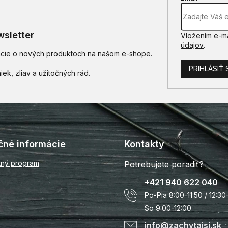
sletter
Vložením e-ma
údajov
.
mácie o nových produktoch na našom e-shope.
PRIHLÁSIŤ 
čné informácie
Kontakty
tný program
Potrebujete poradiť?
+421 940 622 040
Po-Pia 8:00-11:50 / 12:30
So 9:00-12:00
info@zachytajsi.sk