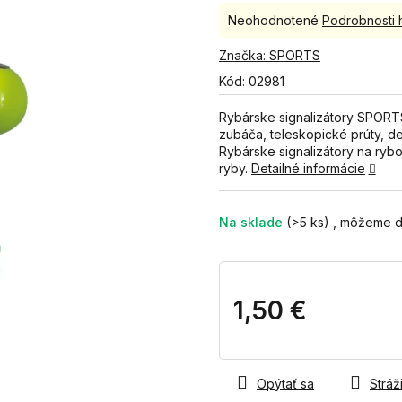
Priemerné
Neohodnotené
Podrobnosti 
hodnotenie
produktu
Značka:
SPORTS
je
Kód:
02981
0,0
z
Rybárske signalizátory SPORTS
5
zubáča, teleskopické prúty, de
hviezdičiek.
Rybárske signalizátory na rybo
ryby.
Detailné informácie
Na sklade
(>5 ks)
1,50 €
Jednotková
cena:
Opýtať sa
Stráži