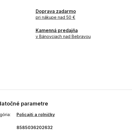
Doprava zadarmo
pri nákupe nad 50 €
Kamenná predajňa
v Bánovciach nad Bebravou
atočné parametre
gória
:
Policajti a rolničky
8585036202632