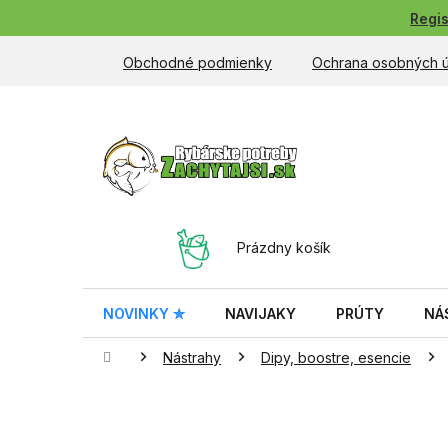
Prejsť
Regis
na
obsah
Obchodné podmienky
Ochrana osobných 
NÁKUPNÝ
Prázdny košík
KOŠÍK
NOVINKY ✮
NAVIJAKY
PRÚTY
NÁ
Domov
Nástrahy
Dipy, boostre, esencie