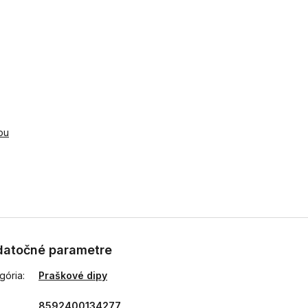
ou
atočné parametre
gória
:
Praškové dipy
8592400134277