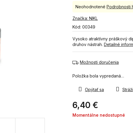
Priemerné
Neohodnotené
Podrobnosti 
hodnotenie
produktu
Značka:
NIKL
je
Kód:
00349
0,0
z
Vysoko atraktívny práškový dip
5
druhov nástrah.
Detailné infor
hviezdičiek.
Možnosti doručenia
Položka bola vypredaná…
Opýtať sa
Stráži
6,40 €
Jednotková
Momentálne nedostupné
cena: