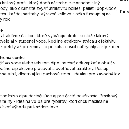
 krillový profil, ktorý dodá nástrahe mimoriadne silný
oby, ako okamžite zvýšiť atraktivitu boilies, peliet i pop-upov,
Pol
chu každej nástrahy. Výrazná krillová zložka funguje aj na
ý rok.
de
atraktívne častice, ktoré vytvárajú okolo montáže lákavý
vele aj v studenej vode, keď iné atraktory strácajú efektivitu.
z pelety až po zrniny – a pomáha dosiahnuť rýchly a istý záber.
lnenia účinku
očiť vo vode alebo tekutom dipe, nechať odkvapkať a obaliť v
ačne dip aktívne pracovať a uvoľňovať atraktory. Postup
mne silnú, dlhotrvajúcu pachovú stopu, ideálnu pre závodný lov
 množstvo dipu dostačujúce aj pre časté používanie. Práškový
použiteľný - ideálna voľba pre rybárov, ktorí chcú maximálne
a získať výhodu pri každom love.