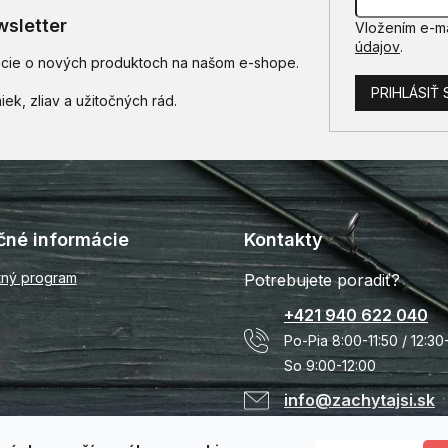
sletter
Vložením e-ma
údajov
.
mácie o nových produktoch na našom e-shope.
PRIHLÁSIŤ 
čné informácie
Kontakty
tný program
Potrebujete poradiť?
+421 940 622 040
Po-Pia 8:00-11:50 / 12:30
So 9:00-12:00
info@zachytajsi.sk