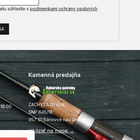
ilu súhlasíte s
podmienkami ochrany osobných
SA
Kamenná predajňa
ZACHYTAJSI s.r.o.
-16:00
SNP 645/18
957 01 Bánovce nad Bebravou
Ukázať na mape →