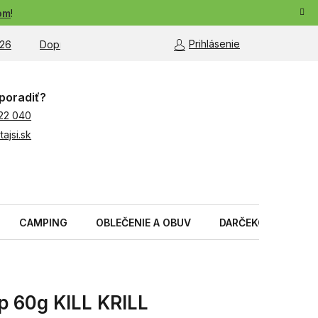
om
!
Prihlásenie
26
Doprava a platba
Moja objednávka
poradiť?
22 040
ajsi.sk
CAMPING
OBLEČENIE A OBUV
DARČEKOVÉ PREDM
ip 60g KILL KRILL