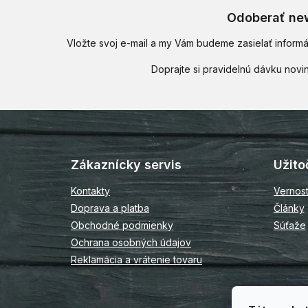
Odoberať new
Vložte svoj e-mail a my Vám budeme zasielať infor
Z
á
p
Zákaznícky servis
Užito
ä
t
Kontakty
Vernos
i
Doprava a platba
Články
e
Obchodné podmienky
Súťaže
Ochrana osobných údajov
Reklamácia a vrátenie tovaru