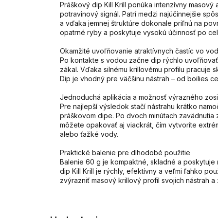
Práškový dip Kill Krill ponúka intenzívny masový a
potravinový signál. Patrí medzi najúčinnejšie spôs
a vďaka jemnej štruktúre dokonale priľnú na povr
opatrné ryby a poskytuje vysokú účinnosť po cel
Okamžité uvoľňovanie atraktívnych častíc vo vo
Po kontakte s vodou začne dip rýchlo uvoľňovať 
zákal. Vďaka silnému krillovému profilu pracuje sk
Dip je vhodný pre väčšinu nástrah – od boilies ce
Jednoduchá aplikácia a možnosť výrazného zosi
Pre najlepší výsledok stačí nástrahu krátko nam
práškovom dipe. Po dvoch minútach zavädnutia z
môžete opakovať aj viackrát, čím vytvoríte extré
alebo ťažké vody.
Praktické balenie pre dlhodobé použitie
Balenie 60 g je kompaktné, skladné a poskytuje
dip Kill Krill je rýchly, efektívny a veľmi ľahko 
zvýrazniť masový krillový profil svojich nástrah 