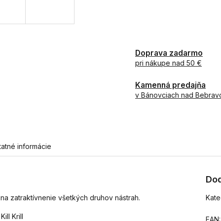
Doprava zadarmo
pri nákupe nad 50 €
Kamenná predajňa
v Bánovciach nad Bebrav
tatné informácie
Dod
na zatraktívnenie všetkých druhov nástrah.
Kate
ll Krill
EAN
: