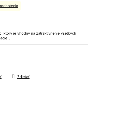
hodnotenia
, ktorý je vhodný na zatraktívnenie všetkých
mácie
ť
Zdieľať