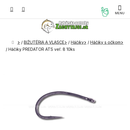
Prejsť
na
NÁKUP
obsah
KOŠÍK
Domov
/
BIŽUTÉRIA A VLASCE
/
Háčiky
/
Háčiky s očkom
/
Háčiky PREDATOR ATS veľ. 8 10ks