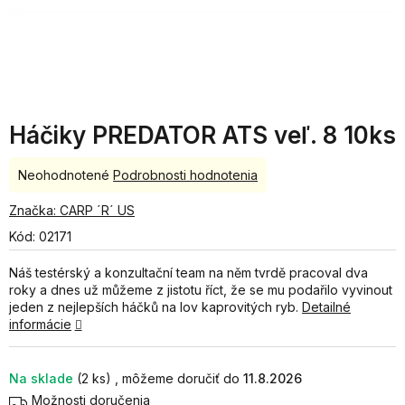
Háčiky PREDATOR ATS veľ. 8 10ks
Priemerné
Neohodnotené
Podrobnosti hodnotenia
hodnotenie
produktu
Značka:
CARP ´R´ US
je
Kód:
02171
0,0
z
Náš testérský a konzultační team na něm tvrdě pracoval dva
5
roky a dnes už můžeme z jistotu říct, že se mu podařilo vyvinout
hviezdičiek.
jeden z nejlepších háčků na lov kaprovitých ryb.
Detailné
informácie
Na sklade
(2 ks)
11.8.2026
Možnosti doručenia