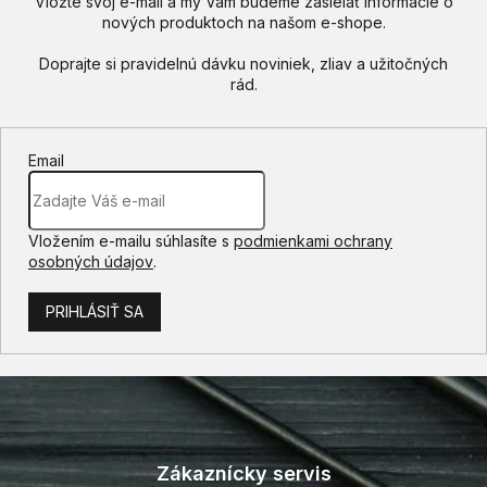
Vložte svoj e-mail a my Vám budeme zasielať informácie o
nových produktoch na našom e-shope.
Email
Vložením e-mailu súhlasíte s
podmienkami ochrany
osobných údajov
.
PRIHLÁSIŤ SA
Z
á
p
Zákaznícky servis
ä