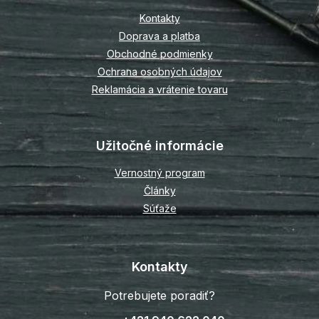
t
Kontakty
i
Doprava a platba
e
Obchodné podmienky
Ochrana osobných údajov
Reklamácia a vrátenie tovaru
Užitočné informácie
Vernostný program
Články
Súťaže
Kontakty
Potrebujete poradiť?