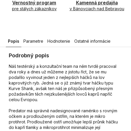
Vernostný program
Kamenná predajňa
pre stálych zákazníkov
v Bánovciach nad Bebravou
Popis
Parametre
Hodnotenie
Ostatné informácie
Podrobný popis
Náš testérský a konzultační team na něm tvrdě pracoval
dva roky a dnes už můžeme z jistotu říct, že se mu
podařilo vyvinout jeden z nejlepších háčků na lov
kaprovitých ryb. Jedná se o již známý tvar háčku typu
Kurve Shank, avšak ten náš je přizpůsobený přesným
požadavkům těch nejzkušenějších lovců kaprů napříč
celou Evropou.
Predator má správně nadesignované raménko s rovným
očkem a prodlouženým ostřím, na kterém je mikro
protihrot. Prodloužené ostří umožňuje lepší průnik háčku
do kapří tlamky a mikroprotihrot minimalizuje její