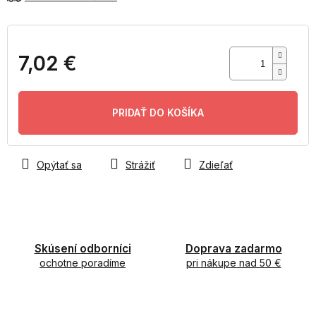
7,02 €
Jednotková
cena:
PRIDAŤ DO KOŠÍKA
Opýtať sa
Strážiť
Zdieľať
Skúsení odborníci
Doprava zadarmo
ochotne poradíme
pri nákupe nad 50 €