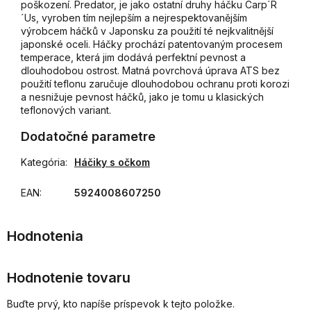
poškození. Predator, je jako ostatní druhy háčku Carp´R
´Us, vyroben tím nejlepším a nejrespektovanějším
výrobcem háčků v Japonsku za použití té nejkvalitnější
japonské oceli. Háčky prochází patentovaným procesem
temperace, která jim dodává perfektní pevnost a
dlouhodobou ostrost. Matná povrchová úprava ATS bez
použití teflonu zaručuje dlouhodobou ochranu proti korozi
a nesnižuje pevnost háčků, jako je tomu u klasických
teflonových variant.
Dodatočné parametre
Kategória
:
Háčiky s očkom
EAN
:
5924008607250
Hodnotenie tovaru
Buďte prvý, kto napíše príspevok k tejto položke.