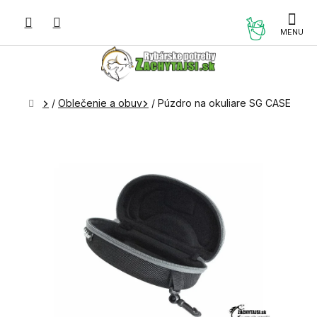
Prejsť
na
NÁKUP
obsah
KOŠÍK
Domov
/
Oblečenie a obuv
/
Púzdro na okuliare SG CASE