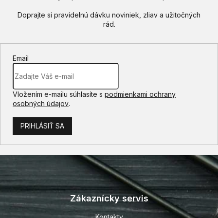
Email
Vložením e-mailu súhlasíte s
podmienkami ochrany
osobných údajov
.
PRIHLÁSIŤ SA
Z
á
p
Zákaznícky servis
ä
t
Kontakty