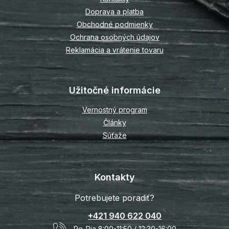
i
Doprava a platba
e
Obchodné podmienky
Ochrana osobných údajov
Reklamácia a vrátenie tovaru
Užitočné informácie
Vernostný program
Články
Súťaže
Kontakty
Potrebujete poradiť?
+421 940 622 040
Po-Pia 8:00-11:50 / 12:30-16:00