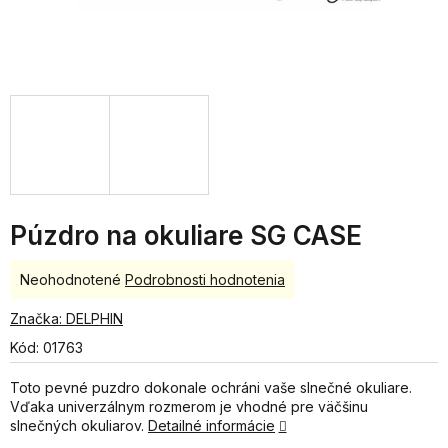
Púzdro na okuliare SG CASE
Priemerné
Neohodnotené
Podrobnosti hodnotenia
hodnotenie
produktu
Značka:
DELPHIN
je
Kód:
01763
0,0
z
Toto pevné puzdro dokonale ochráni vaše slnečné okuliare.
5
Vďaka univerzálnym rozmerom je vhodné pre väčšinu
hviezdičiek.
slnečných okuliarov.
Detailné informácie