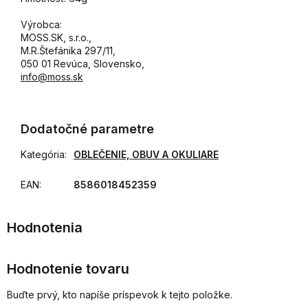
Výrobca:
MOSS.SK, s.r.o.,
M.R.Štefánika 297/11,
050 01 Revúca, Slovensko,
info@moss.sk
Dodatočné parametre
Kategória
:
OBLEČENIE, OBUV A OKULIARE
EAN
:
8586018452359
Hodnotenie tovaru
Buďte prvý, kto napíše príspevok k tejto položke.