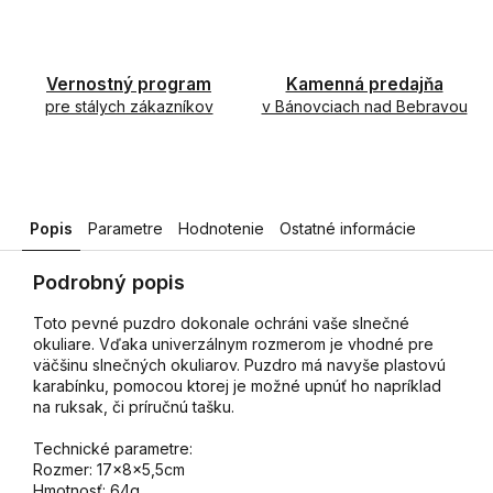
Vernostný program
Kamenná predajňa
pre stálych zákazníkov
v Bánovciach nad Bebravou
Popis
Parametre
Hodnotenie
Ostatné informácie
Podrobný popis
Toto pevné puzdro dokonale ochráni vaše slnečné
okuliare. Vďaka univerzálnym rozmerom je vhodné pre
väčšinu slnečných okuliarov. Puzdro má navyše plastovú
karabínku, pomocou ktorej je možné upnúť ho napríklad
na ruksak, či príručnú tašku.
Technické parametre:
Rozmer: 17x8x5,5cm
Hmotnosť: 64g