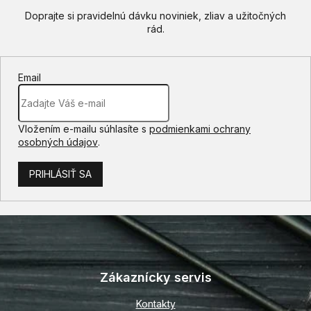
Email
Vložením e-mailu súhlasíte s
podmienkami ochrany
osobných údajov
.
PRIHLÁSIŤ SA
Z
á
p
Zákaznícky servis
ä
t
Kontakty