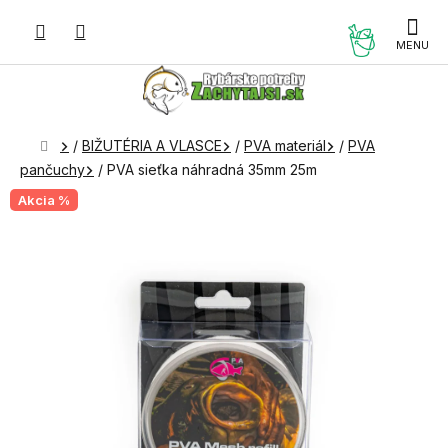
Prejsť
na
NÁKUP
obsah
KOŠÍK
Domov
/
BIŽUTÉRIA A VLASCE
/
PVA materiál
/
PVA
pančuchy
/
PVA sieťka náhradná 35mm 25m
Akcia %