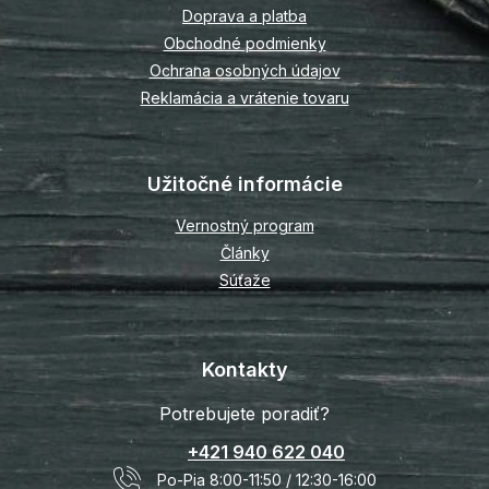
i
Doprava a platba
e
Obchodné podmienky
Ochrana osobných údajov
Reklamácia a vrátenie tovaru
Užitočné informácie
Vernostný program
Články
Súťaže
Kontakty
Potrebujete poradiť?
+421 940 622 040
Po-Pia 8:00-11:50 / 12:30-16:00