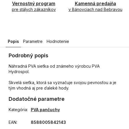
Vernostný program
Kamenná predajňa
pre stálych zákazníkov
v Bánovciach nad Bebravou
Popis
Parametre
Hodnotenie
Podrobný popis
Náhradná PVA sieťka od známeho výrobcu PVA
Hydrospol.
Skvelá sieťka, ktorá sa vyznačuje svojou pevnosťou a je
tým vhodná aj pre ďaleké hody.
Dodatočné parametre
Kategória
:
PVA pančuchy
EAN
:
8588005842143