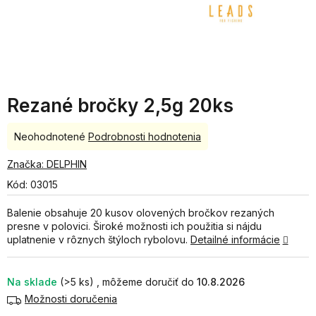
Rezané bročky 2,5g 20ks
Priemerné
Neohodnotené
Podrobnosti hodnotenia
hodnotenie
produktu
Značka:
DELPHIN
je
Kód:
03015
0,0
z
Balenie obsahuje 20 kusov olovených bročkov rezaných
5
presne v polovici. Široké možnosti ich použitia si nájdu
hviezdičiek.
uplatnenie v rôznych štýloch rybolovu.
Detailné informácie
Na sklade
(>5 ks)
10.8.2026
Možnosti doručenia