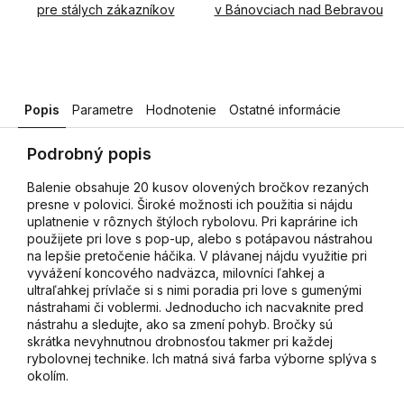
pre stálych zákazníkov
v Bánovciach nad Bebravou
Popis
Parametre
Hodnotenie
Ostatné informácie
Podrobný popis
Balenie obsahuje 20 kusov olovených bročkov rezaných
presne v polovici. Široké možnosti ich použitia si nájdu
uplatnenie v rôznych štýloch rybolovu. Pri kaprárine ich
použijete pri love s pop-up, alebo s potápavou nástrahou
na lepšie pretočenie háčika. V plávanej nájdu využitie pri
vyvážení koncového nadväzca, milovníci ľahkej a
ultraľahkej prívlače si s nimi poradia pri love s gumenými
nástrahami či voblermi. Jednoducho ich nacvaknite pred
nástrahu a sledujte, ako sa zmení pohyb. Bročky sú
skrátka nevyhnutnou drobnosťou takmer pri každej
rybolovnej technike. Ich matná sivá farba výborne splýva s
okolím.