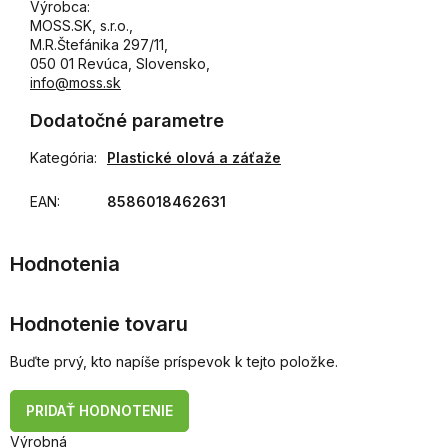
Výrobca:
MOSS.SK, s.r.o.,
M.R.Štefánika 297/11,
050 01 Revúca, Slovensko,
info@moss.sk
Dodatočné parametre
Kategória
:
Plastické olová a záťaže
EAN
:
8586018462631
Hodnotenie tovaru
Buďte prvý, kto napíše príspevok k tejto položke.
PRIDAŤ HODNOTENIE
Výrobná