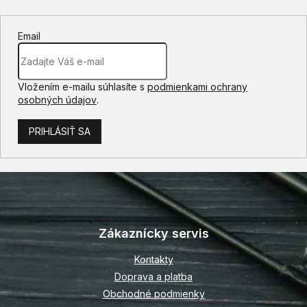
Email
Vložením e-mailu súhlasíte s
podmienkami ochrany
osobných údajov
.
PRIHLÁSIŤ SA
Z
á
p
Zákaznícky servis
ä
t
Kontakty
i
Doprava a platba
e
Obchodné podmienky