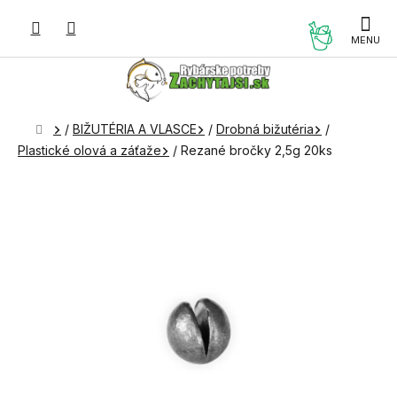
Prejsť
na
NÁKUP
obsah
KOŠÍK
Domov
/
BIŽUTÉRIA A VLASCE
/
Drobná bižutéria
/
Plastické olová a záťaže
/
Rezané bročky 2,5g 20ks