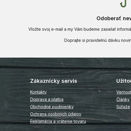
Odoberať new
Vložte svoj e-mail a my Vám budeme zasielať infor
Z
á
p
Zákaznícky servis
Užito
ä
t
Kontakty
Vernos
i
Doprava a platba
Články
e
Obchodné podmienky
Súťaže
Ochrana osobných údajov
Reklamácia a vrátenie tovaru