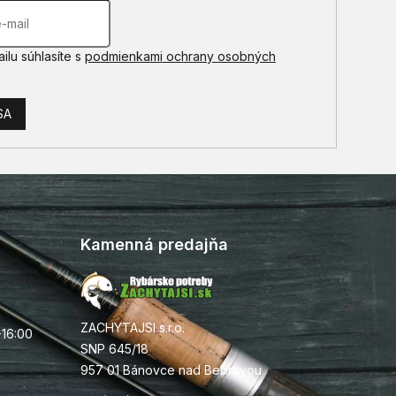
ilu súhlasíte s
podmienkami ochrany osobných
SA
Kamenná predajňa
ZACHYTAJSI s.r.o.
-16:00
SNP 645/18
957 01 Bánovce nad Bebravou