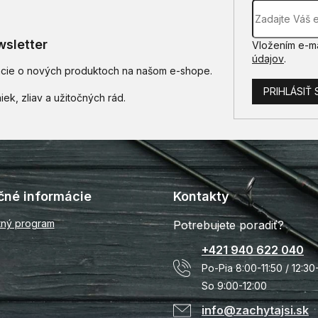
sletter
Vložením e-ma
údajov
.
mácie o nových produktoch na našom e-shope.
PRIHLÁSIŤ 
čné informácie
Kontakty
tný program
Potrebujete poradiť?
+421 940 622 040
Po-Pia 8:00-11:50 / 12:30
So 9:00-12:00
info@zachytajsi.sk