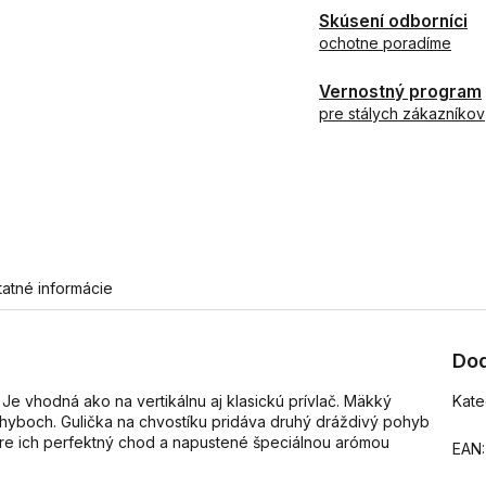
Skúsení odborníci
ochotne poradíme
Vernostný program
pre stálych zákazníkov
tatné informácie
Dod
Je vhodná ako na vertikálnu aj klasickú prívlač. Mäkký
Kate
ohyboch. Gulička na chvostíku pridáva druhý dráždivý pohyb
pre ich perfektný chod a napustené špeciálnou arómou
EAN
: