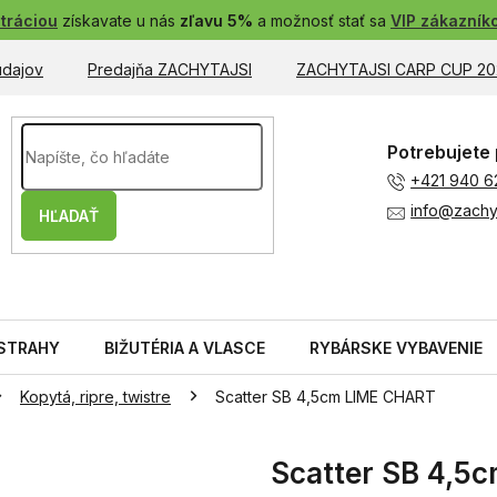
tráciou
získavate u nás
zľavu 5%
a možnosť stať sa
VIP zákazník
údajov
Predajňa ZACHYTAJSI
ZACHYTAJSI CARP CUP 20
Potrebujete 
+421 940 6
info@zachyt
HĽADAŤ
STRAHY
BIŽUTÉRIA A VLASCE
RYBÁRSKE VYBAVENIE
Kopytá, ripre, twistre
Scatter SB 4,5cm LIME CHART
Scatter SB 4,5