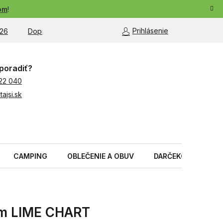
om
!
Prihlásenie
26
Doprava a platba
Moja objednávka
poradiť?
22 040
ajsi.sk
CAMPING
OBLEČENIE A OBUV
DARČEKOVÉ PREDM
cm LIME CHART