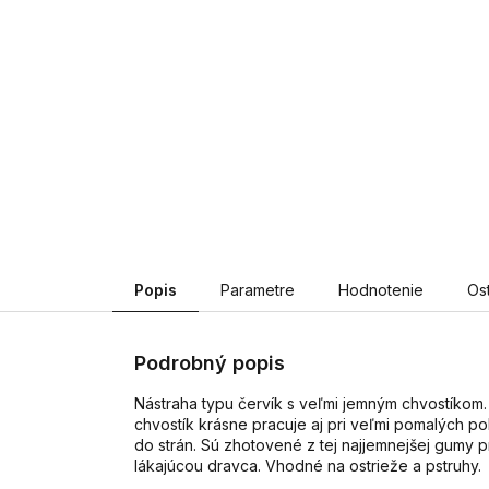
Popis
Parametre
Hodnotenie
Os
Podrobný popis
Nástraha typu červík s veľmi jemným chvostíkom. 
chvostík krásne pracuje aj pri veľmi pomalých p
do strán. Sú zhotovené z tej najjemnejšej gumy 
lákajúcou dravca. Vhodné na ostrieže a pstruhy.