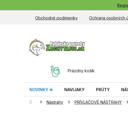
Prejsť
Regis
na
obsah
Obchodné podmienky
Ochrana osobných 
NÁKUPNÝ
Prázdny košík
KOŠÍK
NOVINKY ✮
NAVIJAKY
PRÚTY
NÁ
Domov
Nástrahy
PRÍVLAČOVÉ NÁSTRAHY