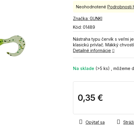
Priemerné
Neohodnotené
Podrobnosti 
hodnotenie
produktu
Značka:
GUNKI
je
Kód:
01489
0,0
z
Nástraha typu červík s veľmi j
5
klasickú prívlač. Mäkký chvost
hviezdičiek.
Detailné informácie
Na sklade
(>5 ks)
0,35 €
Jednotková
cena:
Opýtať sa
Stráži