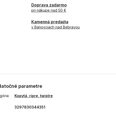
Doprava zadarmo
pri nákupe nad 50 €
Kamenná predajňa
v Bánovciach nad Bebravou
atočné parametre
gória
:
Kopytá, ripre, twistre
3297830344351