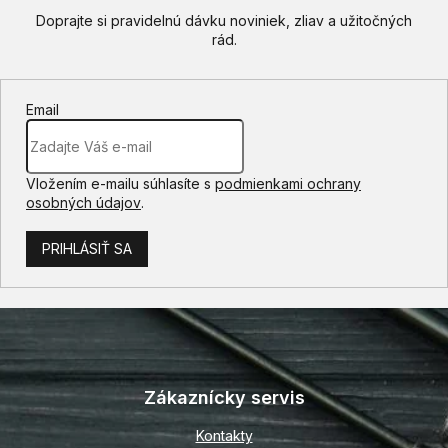
Email
Vložením e-mailu súhlasíte s
podmienkami ochrany
osobných údajov
.
PRIHLÁSIŤ SA
Z
á
p
Zákaznícky servis
ä
t
Kontakty
i