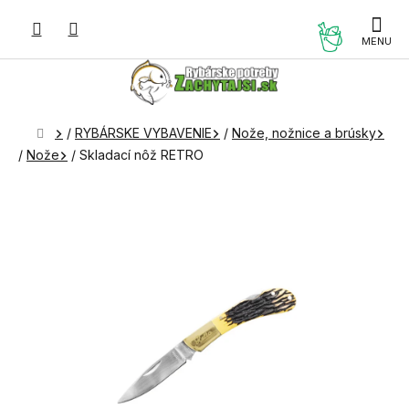
Prejsť
na
NÁKUP
obsah
KOŠÍK
Domov
/
RYBÁRSKE VYBAVENIE
/
Nože, nožnice a brúsky
/
Nože
/
Skladací nôž RETRO