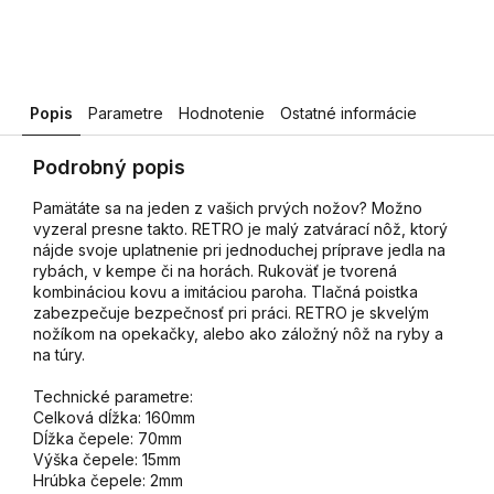
Popis
Parametre
Hodnotenie
Ostatné informácie
Podrobný popis
Pamätáte sa na jeden z vašich prvých nožov? Možno
vyzeral presne takto. RETRO je malý zatvárací nôž, ktorý
nájde svoje uplatnenie pri jednoduchej príprave jedla na
rybách, v kempe či na horách. Rukoväť je tvorená
kombináciou kovu a imitáciou paroha. Tlačná poistka
zabezpečuje bezpečnosť pri práci. RETRO je skvelým
nožíkom na opekačky, alebo ako záložný nôž na ryby a
na túry.
Technické parametre:
Celková dĺžka: 160mm
Dĺžka čepele: 70mm
Výška čepele: 15mm
Hrúbka čepele: 2mm