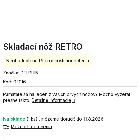
Skladací nôž RETRO
Priemerné
Neohodnotené
Podrobnosti hodnotenia
hodnotenie
produktu
Značka:
DELPHIN
je
Kód:
03016
0,0
z
Pamätáte sa na jeden z vašich prvých nožov? Možno vyzeral
5
presne takto.
Detailné informácie
hviezdičiek.
Na sklade
(1 ks)
11.8.2026
Možnosti doručenia