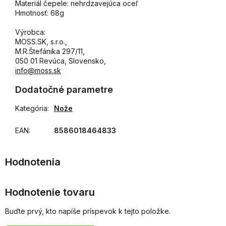
Materiál čepele: nehrdzavejúca oceľ
Hmotnosť: 68g
Výrobca:
MOSS.SK, s.r.o.,
M.R.Štefánika 297/11,
050 01 Revúca, Slovensko,
info@moss.sk
Dodatočné parametre
Kategória
:
Nože
EAN
:
8586018464833
Hodnotenie tovaru
Buďte prvý, kto napíše príspevok k tejto položke.