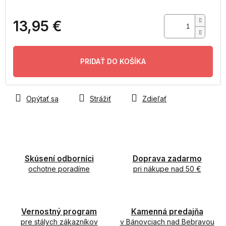
13,95 €
Jednotková
cena:
PRIDAŤ DO KOŠÍKA
Opýtať sa
Strážiť
Zdieľať
Skúsení odborníci
Doprava zadarmo
ochotne poradíme
pri nákupe nad 50 €
Vernostný program
Kamenná predajňa
pre stálych zákazníkov
v Bánovciach nad Bebravou