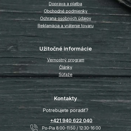
Doprava a platba
e
Obchodné podmienky
Ochrana osobných údajov
Reklamácia a vrátenie tovaru
Užitočné informácie
Vernostný program
Články
Súťaže
Kontakty
Potrebujete poradiť?
+421 940 622 040
Po-Pia 8:00-11:50 / 12:30-16:00