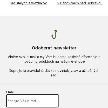
v
pre stálych zákazníkov
v Bánovciach nad Bebravou
k
y
v
ý
p
i
s
u
Odoberať newsletter
Vložte svoj e-mail a my Vám budeme zasielať informácie o
nových produktoch na našom e-shope.
Email