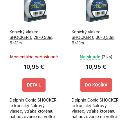
i
k
s
t
p
o
r
v
o
Konický vlasec
Konický vlasec
d
SHOCKER 0,28-0,50mm
SHOCKER 0,30-0,50mm
u
6x13m
6x13m
k
t
Momentálne nedostupné
Na sklade
(2 ks)
o
v
10,95 €
10,95 €
DETAIL
DO KOŠÍKA
Delphin Conic SHOCKER
Delphin Conic SHOCKER
je kónický šokový
je kónický šokový
vlasec, vďaka ktorému
vlasec, vďaka ktorému
nahadzovanie na veľké
nahadzovanie na veľké
vzdialenosti nadobúda
vzdialenosti nadobúda
nový rozmer!
nový rozmer!