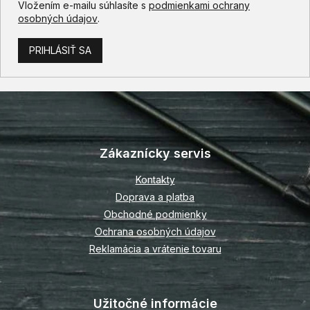
Vložením e-mailu súhlasíte s
podmienkami ochrany
osobných údajov
.
PRIHLÁSIŤ SA
Z
á
p
Zákaznícky servis
ä
t
Kontakty
i
Doprava a platba
e
Obchodné podmienky
Ochrana osobných údajov
Reklamácia a vrátenie tovaru
Užitočné informácie