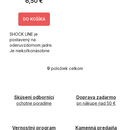
6,50 €
DO KOŠÍKA
SHOCK LINE je
postavený na
oderuvzdornom jadre.
Je niekoľkonásobne
odolnejší voči oderu
oproti štandardným
nylonovým vlascom.
9
položiek celkom
O
v
l
á
d
Skúsení odborníci
Doprava zadarmo
a
ochotne poradíme
c
pri nákupe nad 50 €
i
e
p
r
Vernostný program
Kamenná predajňa