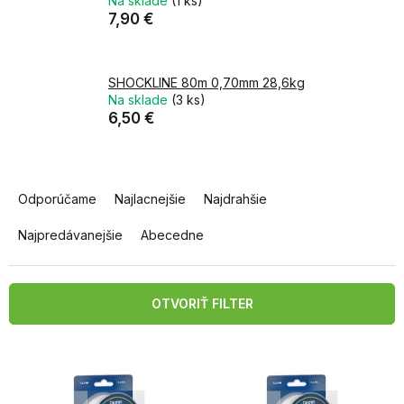
Na sklade
(1 ks)
7,90 €
SHOCKLINE 80m 0,70mm 28,6kg
Na sklade
(3 ks)
6,50 €
R
a
Odporúčame
Najlacnejšie
Najdrahšie
d
e
Najpredávanejšie
Abecedne
n
i
e
OTVORIŤ FILTER
p
r
V
o
ý
d
p
u