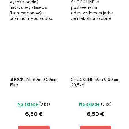
Vysoko odolný
SHOCK LINE je
náväzcový vlasec s
postavený na
fluorocarbonovým
oderuvzdornom jadre.
povrchom. Pod vodou
Je niekoľkonásobne
takmer neviditeľný a
odolnejší voči oderu
potápajúci.
oproti štandardným
nylonovým vlascom.
SHOCKLINE 80m 0,50mm
SHOCKLINE 80m 0,60mm
15kg
20,5kg
Na sklade
(3 ks)
Na sklade
(5 ks)
6,50 €
6,50 €