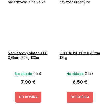
nahadzovanie na veľké
náväzec určený na
vzdialenosti nadobúda
presné nahadzovanie na
nový rozmer!
dlhé vzdialenosti.
Nadväzcový vlasec s FC
SHOCKLINE 80m 0,40mm
0,65mm 29kg 100m
10kg
Na sklade
(1 ks)
Na sklade
(1 ks)
7,90 €
6,50 €
DO KOŠÍKA
DO KOŠÍKA