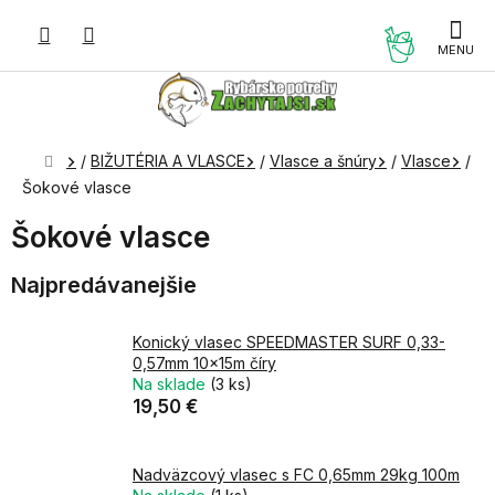
Prejsť
na
NÁKUP
obsah
KOŠÍK
Domov
/
BIŽUTÉRIA A VLASCE
/
Vlasce a šnúry
/
Vlasce
/
Šokové vlasce
Šokové vlasce
Najpredávanejšie
Konický vlasec SPEEDMASTER SURF 0,33-
0,57mm 10x15m číry
Na sklade
(3 ks)
19,50 €
Nadväzcový vlasec s FC 0,65mm 29kg 100m