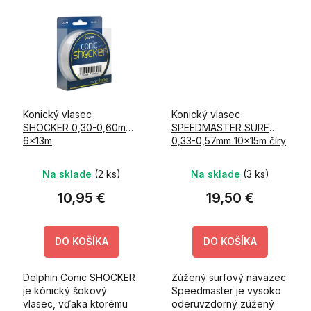
Konický vlasec
Konický vlasec
SHOCKER 0,30-0,60mm
SPEEDMASTER SURF
6x13m
0,33-0,57mm 10x15m číry
Na sklade
(2 ks)
Na sklade
(3 ks)
10,95 €
19,50 €
DO KOŠÍKA
DO KOŠÍKA
Delphin Conic SHOCKER
Zúžený surfový náväzec
je kónický šokový
Speedmaster je vysoko
vlasec, vďaka ktorému
oderuvzdorný zúžený