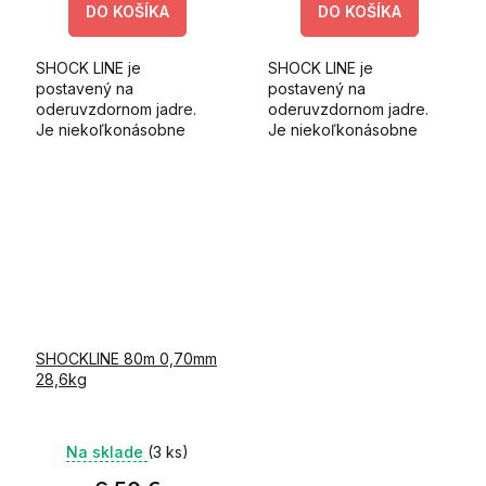
DO KOŠÍKA
DO KOŠÍKA
SHOCK LINE je
SHOCK LINE je
postavený na
postavený na
oderuvzdornom jadre.
oderuvzdornom jadre.
Je niekoľkonásobne
Je niekoľkonásobne
odolnejší voči oderu
odolnejší voči oderu
oproti štandardným
oproti štandardným
nylonovým vlascom.
nylonovým vlascom.
SHOCKLINE 80m 0,70mm
28,6kg
Na sklade
(3 ks)