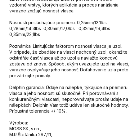
vzdorné vrstvy, ktorých aplikácia a proces nanášania
výrazne znižujú nosnosť vlasca.
Nosnosti prislúchajúce priemeru: 0,25mm/12,1lbs
0,28mm/14,3lbs 0,30mm/17,0lbs 0,32mm/19,4lbs
0,35mm/22,1lbs
Poznámka: Limitujúcim faktorom nosnosti vlasca je uzol.
V prípade, že zbadáte na vlasci nechcený uzol, okamžite
odstráňte časť vlasca až po uzol a naviažte koncovú
zostavu od znova. Spôsob, akým uväzujete uzol na vlasci,
výrazne ovplyvňuje jeho nosnosť. Doťahovanie uzla preto
prevádzajte pomaly.
Delphin garancia: Údaje na nálepke, týkajúce sa priemeru
vlasca a jeho nosnosti sú skutočné. Pri porovnávaní s
konkurenčnými vlascami, neporovnávajte prosím údaje na
nálepkách! Delphin Vám totiž udáva len skutočné hodnoty.
Prípustná tolerancia +/-10%.
Výrobca:
MOSS.SK, s.r.o.,
M.R.Štefánika 297/11,