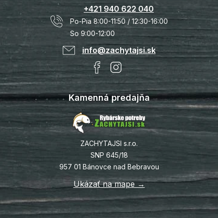
+421 940 622 040
Po-Pia 8:00-11:50 / 12:30-16:00
So 9:00-12:00
info@zachytajsi.sk
Kamenná predajňa
ZACHYTAJSI s.r.o.
SNP 645/18
957 01 Bánovce nad Bebravou
Ukázať na mape →