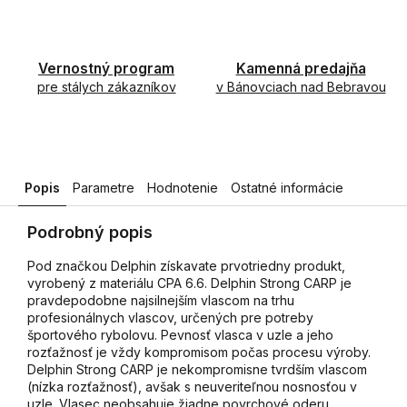
Vernostný program
Kamenná predajňa
pre stálych zákazníkov
v Bánovciach nad Bebravou
Popis
Parametre
Hodnotenie
Ostatné informácie
Podrobný popis
Pod značkou Delphin získavate prvotriedny produkt,
vyrobený z materiálu CPA 6.6. Delphin Strong CARP je
pravdepodobne najsilnejším vlascom na trhu
profesionálnych vlascov, určených pre potreby
športového rybolovu. Pevnosť vlasca v uzle a jeho
rozťažnosť je vždy kompromisom počas procesu výroby.
Delphin Strong CARP je nekompromisne tvrdším vlascom
(nízka rozťažnosť), avšak s neuveriteľnou nosnosťou v
uzle. Vlasec neobsahuje žiadne povrchové oderu