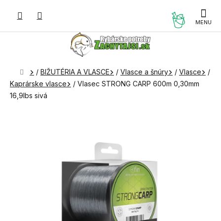
Prejsť
na
NÁKUP
obsah
KOŠÍK
Domov
/
BIŽUTÉRIA A VLASCE
/
Vlasce a šnúry
/
Vlasce
/
Kaprárske vlasce
/
Vlasec STRONG CARP 600m 0,30mm
16,9lbs sivá