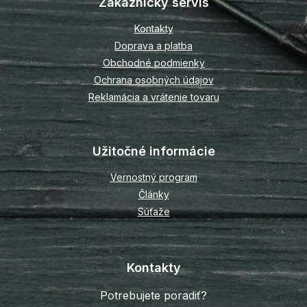
Zákaznícky servis
ä
t
Kontakty
i
Doprava a platba
e
Obchodné podmienky
Ochrana osobných údajov
Reklamácia a vrátenie tovaru
Užitočné informácie
Vernostný program
Články
Súťaže
Kontakty
Potrebujete poradiť?