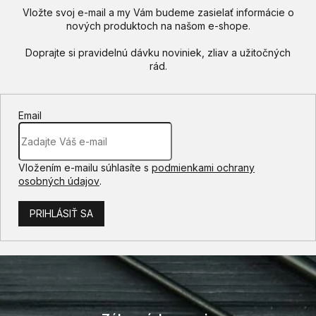
Vložte svoj e-mail a my Vám budeme zasielať informácie o
nových produktoch na našom e-shope.
Email
Vložením e-mailu súhlasíte s
podmienkami ochrany
osobných údajov
.
PRIHLÁSIŤ SA
Z
á
p