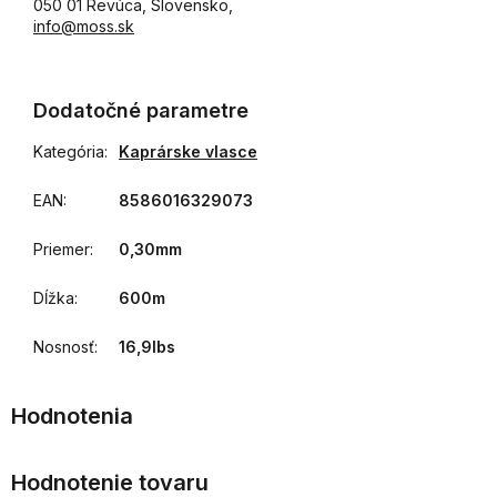
050 01 Revúca, Slovensko,
info@moss.sk
Dodatočné parametre
Kategória
:
Kaprárske vlasce
EAN
:
8586016329073
Priemer
:
0,30mm
Dĺžka
:
600m
Nosnosť
:
16,9lbs
Hodnotenie tovaru