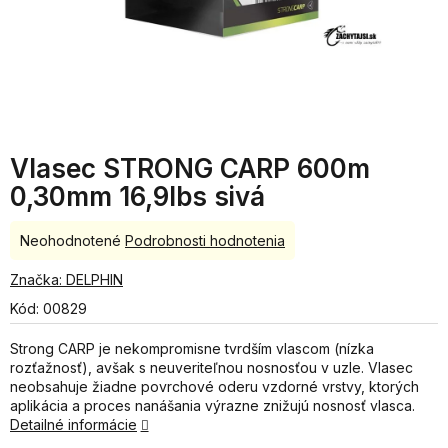
Vlasec STRONG CARP 600m
0,30mm 16,9lbs sivá
Priemerné
Neohodnotené
Podrobnosti hodnotenia
hodnotenie
produktu
Značka:
DELPHIN
je
Kód:
00829
0,0
z
Strong CARP je nekompromisne tvrdším vlascom (nízka
5
rozťažnosť), avšak s neuveriteľnou nosnosťou v uzle. Vlasec
hviezdičiek.
neobsahuje žiadne povrchové oderu vzdorné vrstvy, ktorých
aplikácia a proces nanášania výrazne znižujú nosnosť vlasca.
Detailné informácie