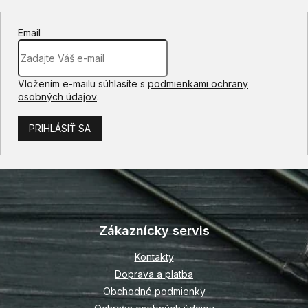
Email
Vložením e-mailu súhlasíte s
podmienkami ochrany
osobných údajov
.
PRIHLÁSIŤ SA
Z
á
p
Zákaznícky servis
ä
t
Kontakty
i
Doprava a platba
e
Obchodné podmienky