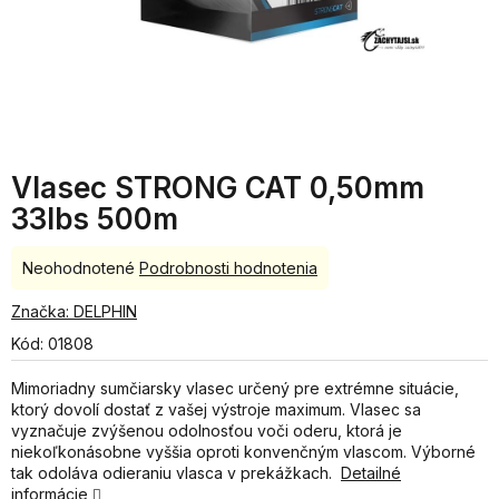
Vlasec STRONG CAT 0,50mm
33lbs 500m
Priemerné
Neohodnotené
Podrobnosti hodnotenia
hodnotenie
produktu
Značka:
DELPHIN
je
Kód:
01808
0,0
z
Mimoriadny sumčiarsky vlasec určený pre extrémne situácie,
5
ktorý dovolí dostať z vašej výstroje maximum. Vlasec sa
hviezdičiek.
vyznačuje zvýšenou odolnosťou voči oderu, ktorá je
niekoľkonásobne vyššia oproti konvenčným vlascom. Výborné
tak odoláva odieraniu vlasca v prekážkach.
Detailné
informácie