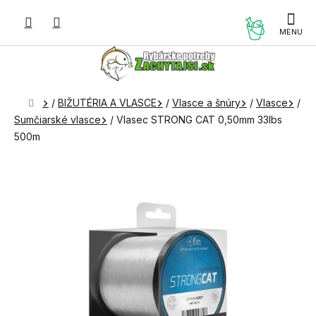
Prejsť
na
NÁKUP
obsah
KOŠÍK
Domov
/
BIŽUTÉRIA A VLASCE
/
Vlasce a šnúry
/
Vlasce
/
Sumčiarské vlasce
/
Vlasec STRONG CAT 0,50mm 33lbs
500m