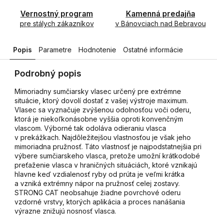
Vernostný program
Kamenná predajňa
pre stálych zákazníkov
v Bánovciach nad Bebravou
Popis
Parametre
Hodnotenie
Ostatné informácie
Podrobný popis
Mimoriadny sumčiarsky vlasec určený pre extrémne
situácie, ktorý dovolí dostať z vašej výstroje maximum.
Vlasec sa vyznačuje zvýšenou odolnosťou voči oderu,
ktorá je niekoľkonásobne vyššia oproti konvenčným
vlascom. Výborné tak odoláva odieraniu vlasca
v prekážkach. Najdôležitejšou vlastnosťou je však jeho
mimoriadna pružnosť. Táto vlastnosť je najpodstatnejšia pri
výbere sumčiarskeho vlasca, pretože umožní krátkodobé
preťaženie vlasca v hraničných situáciách, ktoré vznikajú
hlavne keď vzdialenosť ryby od prúta je veľmi krátka
a vzniká extrémny nápor na pružnosť celej zostavy.
STRONG CAT neobsahuje žiadne povrchové oderu
vzdorné vrstvy, ktorých aplikácia a proces nanášania
výrazne znižujú nosnosť vlasca.