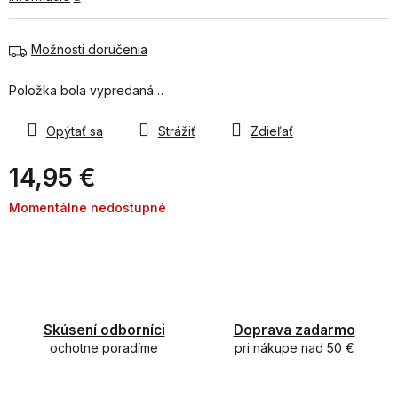
Možnosti doručenia
Položka bola vypredaná…
Opýtať sa
Strážiť
Zdieľať
14,95 €
Jednotková
Momentálne nedostupné
cena:
Skúsení odborníci
Doprava zadarmo
ochotne poradíme
pri nákupe nad 50 €