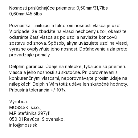
Nosnosti prislúchajúce priemeru: 0,50mm/31,7lbs
0,60mm/45,5lbs
Poznámka: Limitujúcim faktorom nosnosti vlasca je uzol.
V prípade, že zbadáte na vlasci nechcený uzol, okamžite
odstráňte časť vlasca až po uzol a naviažte koncovú
zostavu od znova. Spôsob, akým uväzujete uzol na vlasci,
výrazne ovplyvňuje jeho nosnosť. Doťahovanie uzla preto
prevádzajte pomaly.
Delphin garancia: Údaje na nálepke, týkajúce sa priemeru
vlasca a jeho nosnosti sú skutočné. Pri porovnávaní s
konkurenčnými vlascami, neporovnávajte prosím údaje na
nálepkách! Delphin Vám totiž udáva len skutočné hodnoty.
Prípustná tolerancia +/-10%.
Výrobca:
MOSS.SK, s.r.o.,
M.R.Štefánika 297/11,
050 01 Revúca, Slovensko,
info@moss.sk