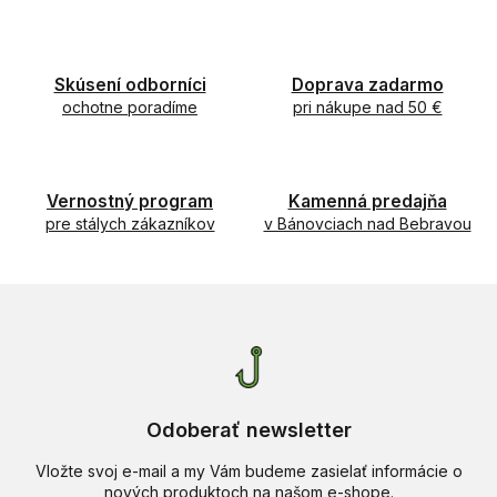
v
a
a
c
n
i
i
e
Skúsení odborníci
Doprava zadarmo
e
p
ochotne poradíme
pri nákupe nad 50 €
r
v
k
y
Vernostný program
Kamenná predajňa
v
pre stálych zákazníkov
v Bánovciach nad Bebravou
ý
p
i
s
u
Odoberať newsletter
Vložte svoj e-mail a my Vám budeme zasielať informácie o
nových produktoch na našom e-shope.