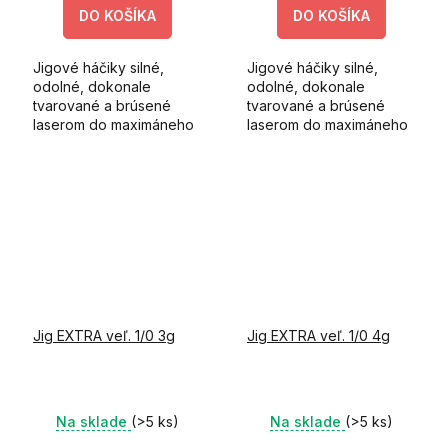
DO KOŠÍKA
DO KOŠÍKA
Jigové háčiky silné,
Jigové háčiky silné,
odolné, dokonale
odolné, dokonale
tvarované a brúsené
tvarované a brúsené
laserom do maximáneho
laserom do maximáneho
ostria. Háčiky sú
ostria. Háčiky sú
vyrobené za použitia
vyrobené za použitia
japonskej technológie.
japonskej technológie.
Jig EXTRA veľ. 1/0 3g
Jig EXTRA veľ. 1/0 4g
Na sklade
(>5 ks)
Na sklade
(>5 ks)