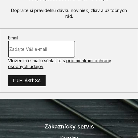
Email
Vložením e-mailu súhlasíte s
podmienkami ochrany
osobných údajov
.
PRIHLÁSIŤ SA
Z
á
p
Zákaznícky servis
ä
t