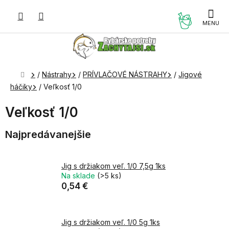
Prejsť
na
NÁKUP
obsah
KOŠÍK
Domov
/
Nástrahy
/
PRÍVLAČOVÉ NÁSTRAHY
/
Jigové
háčiky
/
Veľkosť 1/0
Veľkosť 1/0
Najpredávanejšie
Jig s držiakom veľ. 1/0 7,5g 1ks
Na sklade
(>5 ks)
0,54 €
Jig s držiakom veľ. 1/0 5g 1ks