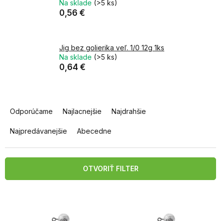
Na sklade
(>5 ks)
0,56 €
Jig bez golierika veľ. 1/0 12g 1ks
Na sklade
(>5 ks)
0,64 €
R
a
Odporúčame
Najlacnejšie
Najdrahšie
d
e
Najpredávanejšie
Abecedne
n
i
e
OTVORIŤ FILTER
p
r
V
o
ý
d
p
u