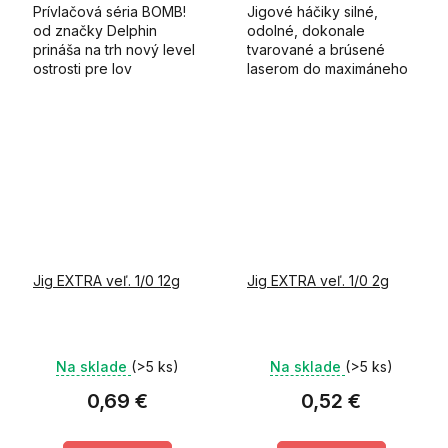
Prívlačová séria BOMB!
Jigové háčiky silné,
od značky Delphin
odolné, dokonale
prináša na trh nový level
tvarované a brúsené
ostrosti pre lov
laserom do maximáneho
predátorov! Micro jig v
ostria. Háčiky sú
sebe spája
vyrobené za použitia
vysokokvalitný olovený
japonskej technológie.
odliatok bez golieriku a
extrémne...
Jig EXTRA veľ. 1/0 12g
Jig EXTRA veľ. 1/0 2g
Na sklade
(>5 ks)
Na sklade
(>5 ks)
0,69 €
0,52 €