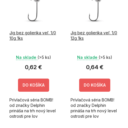
i
k
s
t
p
o
r
v
o
Jig bez golierika veľ. 1/0
Jig bez golierika veľ. 1/0
d
10g 1ks
12g 1ks
u
k
t
Na sklade
(>5 ks)
Na sklade
(>5 ks)
o
v
0,62 €
0,64 €
DO KOŠÍKA
DO KOŠÍKA
Prívlačová séria BOMB!
Prívlačová séria BOMB!
od značky Delphin
od značky Delphin
prináša na trh nový level
prináša na trh nový level
ostrosti pre lov
ostrosti pre lov
predátorov! Micro jig v
predátorov! Micro jig v
sebe spája
sebe spája