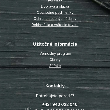
Kontakty
i
Doprava a platba
e
Obchodné podmienky
Ochrana osobných údajov
Reklamácia a vrátenie tovaru
Užitočné informácie
Vernostný program
Články
Súťaže
Kontakty
Potrebujete poradiť?
+421 940 622 040