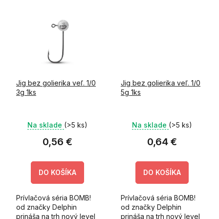
vysokokvalitný olovený
vysokokvalitný olovený
odliatok bez golieriku a
odliatok bez golieriku a
extrémne...
extrémne...
Jig bez golierika veľ. 1/0
Jig bez golierika veľ. 1/0
3g 1ks
5g 1ks
Na sklade
(>5 ks)
Na sklade
(>5 ks)
0,56 €
0,64 €
DO KOŠÍKA
DO KOŠÍKA
Prívlačová séria BOMB!
Prívlačová séria BOMB!
od značky Delphin
od značky Delphin
prináša na trh nový level
prináša na trh nový level