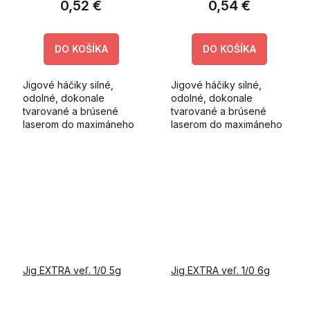
0,52 €
0,54 €
DO KOŠÍKA
DO KOŠÍKA
Jigové háčiky silné,
Jigové háčiky silné,
odolné, dokonale
odolné, dokonale
tvarované a brúsené
tvarované a brúsené
laserom do maximáneho
laserom do maximáneho
ostria. Háčiky sú
ostria. Háčiky sú
vyrobené za použitia
vyrobené za použitia
japonskej technológie.
japonskej technológie.
Jig EXTRA veľ. 1/0 5g
Jig EXTRA veľ. 1/0 6g