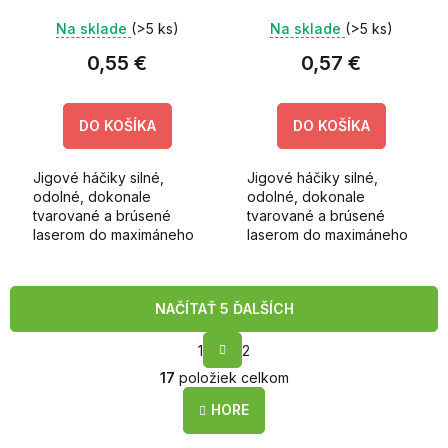
Na sklade
(>5 ks)
Na sklade
(>5 ks)
0,55 €
0,57 €
DO KOŠÍKA
DO KOŠÍKA
Jigové háčiky silné,
Jigové háčiky silné,
odolné, dokonale
odolné, dokonale
tvarované a brúsené
tvarované a brúsené
laserom do maximáneho
laserom do maximáneho
ostria. Háčiky sú
ostria. Háčiky sú
vyrobené za použitia
vyrobené za použitia
japonskej technológie.
japonskej technológie.
NAČÍTAŤ 5 ĎALŠÍCH
S
1
2
t
O
r
17
položiek celkom
v
á
l
n
HORE
k
á
o
d